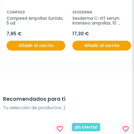
COMPEED
SESDERMA
Compeed Ampollas Surtido, 
Sesderma C-VIT serum 
5 ud
intensivo ampollas, 10 
ampollas
7,95 €
17,30 €
Añadir al carrito
Añadir al carrito
Recomendados para ti
Tu selección de productos ;)
¡En oferta!
favorite_border
favorite_border