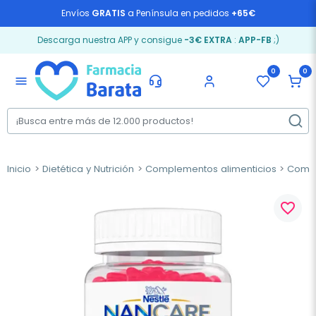
Envíos
GRATIS
a Península en pedidos
+65€
Descarga nuestra APP y consigue
-3€ EXTRA
:
APP-FB
;)
0
0
menu
Inicio
Dietética y Nutrición
Complementos alimenticios
Compl
favorite_border