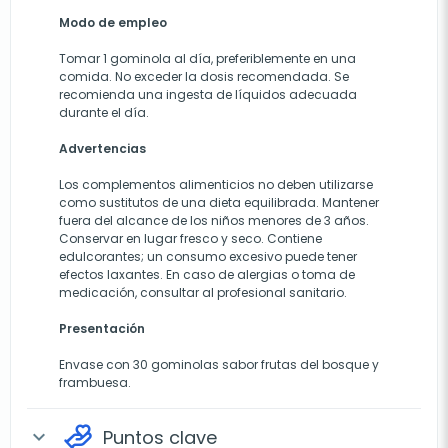
Modo de empleo
Tomar 1 gominola al día, preferiblemente en una
comida. No exceder la dosis recomendada. Se
recomienda una ingesta de líquidos adecuada
durante el día.
Advertencias
Los complementos alimenticios no deben utilizarse
como sustitutos de una dieta equilibrada. Mantener
fuera del alcance de los niños menores de 3 años.
Conservar en lugar fresco y seco. Contiene
edulcorantes; un consumo excesivo puede tener
efectos laxantes. En caso de alergias o toma de
medicación, consultar al profesional sanitario.
Presentación
Envase con 30 gominolas sabor frutas del bosque y
frambuesa.
Puntos clave
expand_more