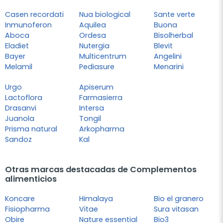
Casen recordati
Nua biological
Sante verte
Inmunoferon
Aquilea
Buona
Aboca
Ordesa
Bisolherbal
Eladiet
Nutergia
Blevit
Bayer
Multicentrum
Angelini
Melamil
Pediasure
Menarini
Urgo
Apiserum
Lactoflora
Farmasierra
Drasanvi
Intersa
Juanola
Tongil
Prisma natural
Arkopharma
Sandoz
Kal
Otras marcas destacadas de Complementos
alimenticios
Koncare
Himalaya
Bio el granero
Fisiopharma
Vitae
Sura vitasan
Obire
Nature essential
Bio3