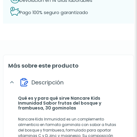
Devolución en 14 días laborables
Pago 100% seguro garantizado
Más sobre este producto
Descripción
expand_more
Qué es y para qué sirve Nancare Kids
Inmunidad Sabor frutas del bosque y
frambuesa, 30 gominolas
Nancare Kids Inmunidad es un complemento
alimenticio en formato gominola con sabor a frutas
del bosque y frambuesa, formulado para aportar
vitaminas C y D, zinc y magnesio. Su composición