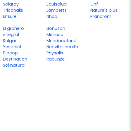
Solaray
Equisalud
Ghf
Triconails
Lamberts
Nature's plus
Ensure
Nhco
Pranarom
El granero
Bonusan
integral
Mimasa
Solgar
Mundonatural
Ynsadiet
Neovital health
Biocop
Physalis
Destination
Rapunzel
Sol natural