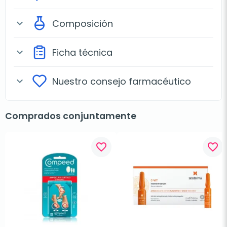
Composición
expand_more
Ficha técnica
expand_more
Nuestro consejo farmacéutico
expand_more
Comprados conjuntamente
favorite_border
favorite_border