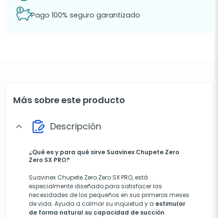
Pago 100% seguro garantizado
Más sobre este producto
Descripción
expand_more
¿Qué es y para qué sirve Suavinex Chupete Zero
Zero SX PRO?
Suavinex Chupete Zero Zero SX PRO, está
especialmente diseñado para satisfacer las
necesidades de los pequeños en sus primeros meses
de vida. Ayuda a calmar su inquietud y a
estimular
de forma natural su capacidad de succión
.