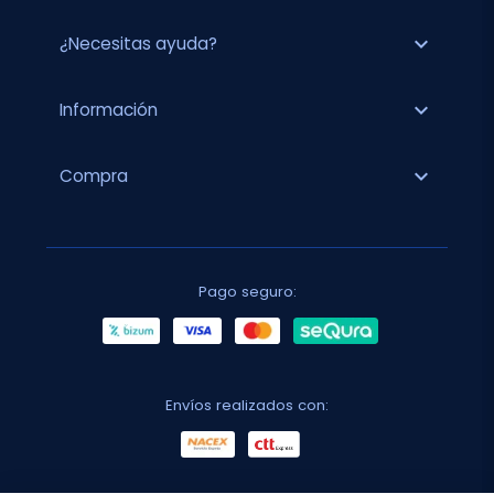
expand_more
¿Necesitas ayuda?
expand_more
Información
expand_more
Compra
Pago seguro:
Envíos realizados con: