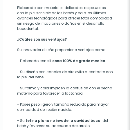
Elaborado con materiales delicados, respetuosos
con la piel sensible de los bebés y bajo los últimos
avances tecnológicos para ofrecer total comodidad
sin riesgo de irritaciones o daños en el desarrollo
bucodental.
¿Cuáles son sus ventajas?
Su innovador diseño proporciona ventajas como:
-
Elaborado con s
ilicona 100% de grado medico
.
-
Su diseño con canales de aire evita el contacto con
la piel del bebé.
-
Su forma y color impiden la confusión con el pecho
materno para favorecer la lactancia.
-
Posee peso ligero y tamaño reducido para mayor
comodidad del recién nacido.
-
Su
tetina plana no invade la cavidad bucal
del
bebé y favorece su adecuado desarrollo.