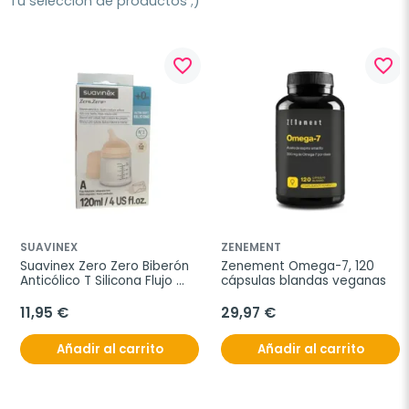
Tu selección de productos ;)
favorite_border
favorite_border
SUAVINEX
ZENEMENT
Suavinex Zero Zero Biberón 
Zenement Omega-7, 120 
Anticólico T Silicona Flujo 
cápsulas blandas veganas
Adaptable Color Fair, 120 ml
11,95 €
29,97 €
Añadir al carrito
Añadir al carrito