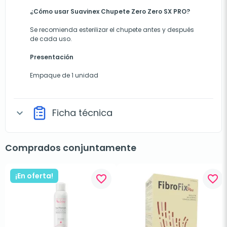
¿Cómo usar Suavinex Chupete Zero Zero SX PRO?
Se recomienda esterilizar el chupete antes y después
de cada uso.
Presentación
Empaque de 1 unidad
Ficha técnica
expand_more
Comprados conjuntamente
¡En oferta!
favorite_border
favorite_border