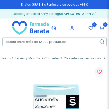
Envíos
GRATIS
a Península en pedidos
+65€
Descarga nuestra APP y consigue
-3€ EXTRA
:
APP-FB
;)
0
0
menu
Inicio
Bebés y Mamás
Chupetes
Chupetes recién nacido
Su
favorite_border