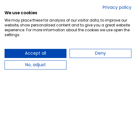
No lo decimos nosotros...
Privacy policy
We use cookies
¡Tu opinión es importante!
We may place these for analysis of our visitor data, to improve our
website, show personalised content and to give you a great website
experience. For more information about the cookies we use open the
settings.
Copyright © 2010-2026 Farmacia Barata S.L. Todos los
derechos reservados.
Accept all
Deny
No, adjust
Total:
7,80 €
−
+
Añadir al carrito