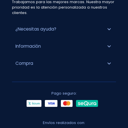
Trabajamos para las mejores marcas. Nuestra mayor
prioridad es la atención personalizada a nuestros
clientes.
expand_more
¿Necesitas ayuda?
expand_more
Información
expand_more
Compra
Pago seguro:
Envíos realizados con: