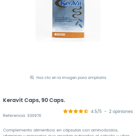
Haz clic en la imagen para ampliarla
Keravit Caps, 90 Caps.
4.5
/
5
-
2
opiniones
Referencia: 330970
Complemento alimenticio en cápsulas con aminoácidos,
vitaminas y minerales que aportan nutrientes al cabello y uñas.