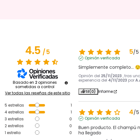
4.5
5
/
5
/
5
Opinión verificada
Simplemente completo... 
Opinión del
25/11/2023
, tras un
experiencia del
4/11/2023
por
A.
Basado en
2
opiniones
sometidas a control
Útil
(0)
Informe
Ver todas las reseñas de este sitio
5
estrellas
1
4
/
5
4
estrellas
1
Opinión verificada
3
estrellas
0
2
estrellas
0
Buen producto. El champú n
ha llegado
1
estrella
0