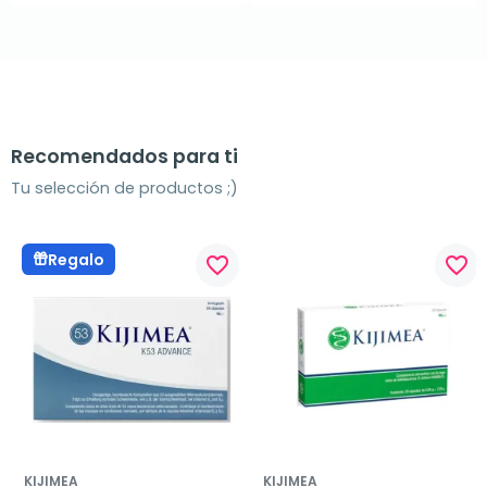
Recomendados para ti
Tu selección de productos ;)
Regalo
favorite_border
favorite_border
KIJIMEA
KIJIMEA