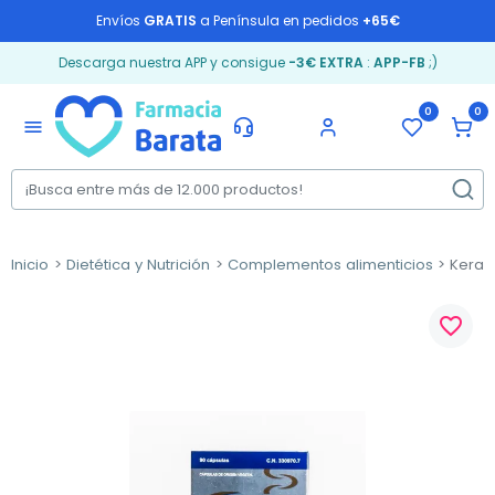
Envíos
GRATIS
a Península en pedidos
+65€
Descarga nuestra APP y consigue
-3€ EXTRA
:
APP-FB
;)
0
0
menu
Inicio
Dietética y Nutrición
Complementos alimenticios
Keravi
favorite_border