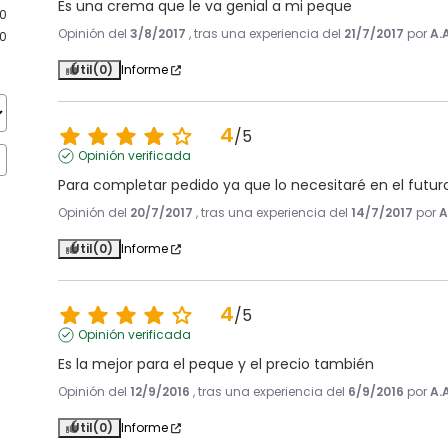
Es una crema que le va genial a mi peque
0
Opinión del
3/8/2017
, tras una experiencia del
21/7/2017
por
A.
0
Útil
(0)
Informe
4
/
5
Opinión verificada
Para completar pedido ya que lo necesitaré en el futur
Opinión del
20/7/2017
, tras una experiencia del
14/7/2017
por
A
Útil
(0)
Informe
4
/
5
Opinión verificada
Es la mejor para el peque y el precio también
Opinión del
12/9/2016
, tras una experiencia del
6/9/2016
por
A.
Útil
(0)
Informe