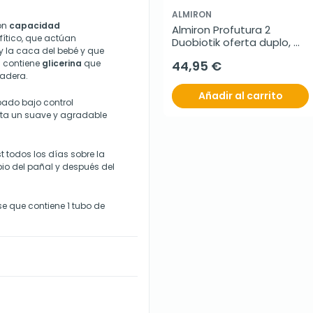
ALMIRON
con
capacidad
Almiron Profutura 2 
o fítico, que actúan
Duobiotik oferta duplo, 
 y la caca del bebé y que
2x800 g
n contiene
glicerina
que
44,95 €
radera.
Añadir al carrito
bado bajo control
rta un suave y agradable
t todos los días sobre la
bio del pañal y después del
se que contiene 1 tubo de