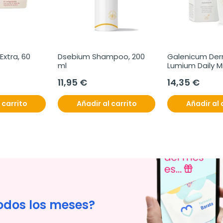
Extra, 60 
Dsebium Shampoo, 200 
Galenicum Der
ml
Lumium Daily Mi
Invisible SPF 50
11,95 €
14,35 €
 carrito
Añadir al carrito
Añadir al 
odos los meses?