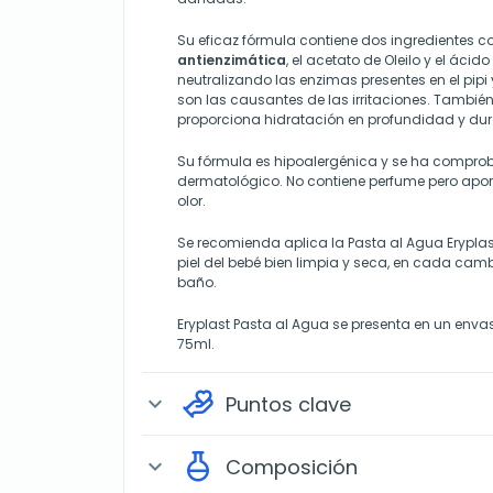
Su eficaz fórmula contiene dos ingredientes 
antienzimática
, el acetato de Oleilo y el ácid
neutralizando las enzimas presentes en el pipi
son las causantes de las irritaciones. Tambié
proporciona hidratación en profundidad y du
Su fórmula es hipoalergénica y se ha compro
dermatológico. No contiene perfume pero apo
olor.
Se recomienda aplica la Pasta al Agua Eryplas
piel del bebé bien limpia y seca, en cada cam
baño.
Eryplast Pasta al Agua se presenta en un enva
75ml.
Puntos clave
expand_more
Composición
expand_more