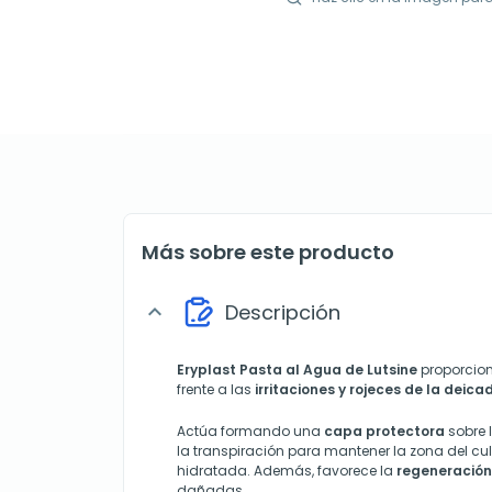
Más sobre este producto
Descripción
expand_more
Eryplast Pasta al Agua de
Lutsine
proporcio
frente a las
irritaciones y rojeces de la deica
Actúa formando una
capa protectora
sobre l
la transpiración para mantener la zona del cul
hidratada. Además, favorece la
regeneración
dañadas.