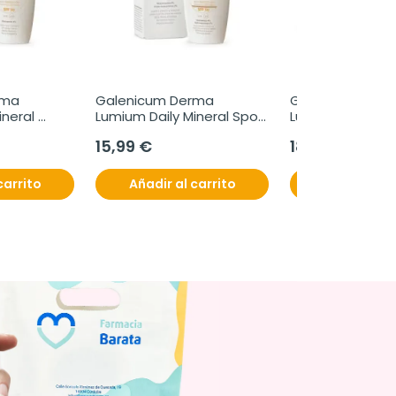
ma 
Galenicum Derma 
Galenicum Derm
neral 
Lumium Daily Mineral Spot 
Lumium Oral, 60
, 50 ml
Color SPF50, 50 ml
15,99 €
18,30 €
carrito
Añadir al carrito
Añadir al c