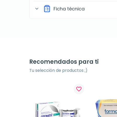
Ficha técnica
expand_more
Recomendados para ti
Tu selección de productos ;)
favorite_border