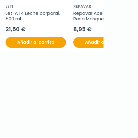
LETI
REPAVAR
Leti AT4 Leche corporal, 
Repavar Aceite Puro de 
500 ml
Rosa Mosqueta, 15ml.
21,50 €
8,95 €
Añadir al carrito
Añadir al carrito