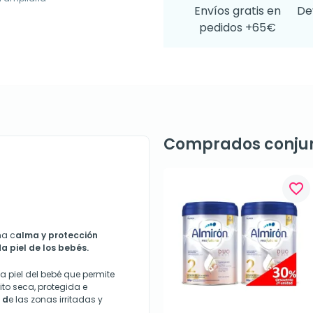
Envíos gratis en
De
pedidos +65€
Comprados conju
favorite_border
na c
alma y protección
da piel de los bebés.
a piel del bebé que permite
ito seca, protegida e
 d
e las zonas irritadas y