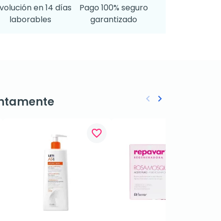
volución en 14 días
Pago 100% seguro
laborables
garantizado
keyboard_arrow_left
keyboard_arrow_right
ntamente
Anterior
Siguiente
favorite_border
favorite_border