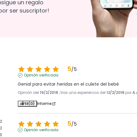
nsigue un regalo
or ser suscriptor!
5
/
5
Opinión verificada
Genial para evitar heridas en el culete del bebé
Opinión del
19/2/2018
, tras una experiencia del
12/2/2018
por
A.
Útil
(0)
Informe
2
5
/
5
2
Opinión verificada
0