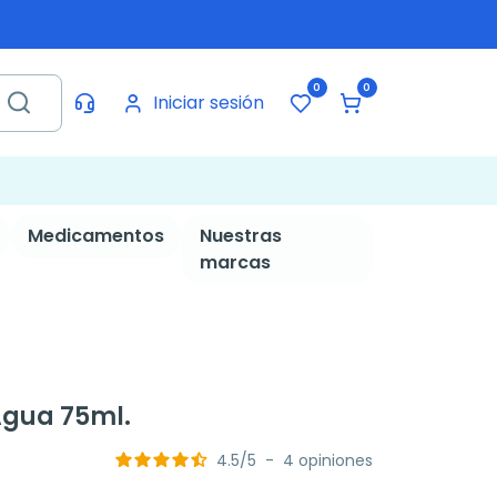
0
0
Iniciar sesión
Medicamentos
Nuestras
marcas
Agua 75ml.
4.5
/
5
-
4
opiniones