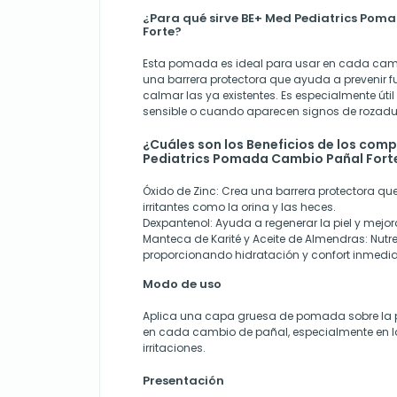
¿Para qué sirve BE+ Med Pediatrics Po
Forte?
Esta pomada es ideal para usar en cada camb
una barrera protectora que ayuda a prevenir fut
calmar las ya existentes. Es especialmente úti
sensible o cuando aparecen signos de rozadur
¿Cuáles son los Beneficios de los com
Pediatrics Pomada Cambio Pañal Fort
Óxido de Zinc
: Crea una barrera protectora que
irritantes como la orina y las heces.
Dexpantenol
: Ayuda a regenerar la piel y mejo
Manteca de Karité y Aceite de Almendras
: Nutr
proporcionando hidratación y confort inmedia
Modo de uso
Aplica una capa gruesa de pomada sobre la pi
en cada cambio de pañal, especialmente en 
irritaciones.
Presentación