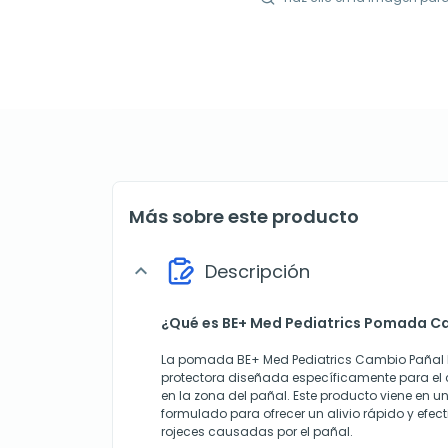
Más sobre este producto
Descripción
expand_more
¿Qué es BE+ Med Pediatrics Pomada C
La pomada BE+ Med Pediatrics Cambio Pañal 
protectora diseñada específicamente para el c
en la zona del pañal. Este producto viene en u
formulado para ofrecer un alivio rápido y efecti
rojeces causadas por el pañal.