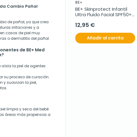
BE+
mada Cambio Pañal
BE+ Skinprotect Infantil 
Ultra Fluido Facial SPF50+, 
50 ml
io de pañal, ya que crea
12,95 €
uras irritaciones y a
l en casos de piel muy
Añadir al carrito
as o dermatitis del pañal.
ponentes de BE+ Med
e?
 aísla la piel de agentes
rar su proceso de curación.
en y suavizan la piel,
tos.
el limpia y seca del bebé
las áreas más propensas a