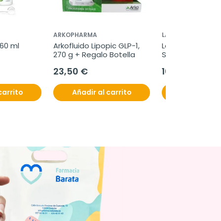
ARKOPHARMA
LAZARTIGUE
 60 ml
Arkofluido Lipopic GLP-1, 
Lazartigue Solar
270 g + Regalo Botella
SPF50+, 100 ml
23,50 €
16,95 €
carrito
Añadir al carrito
Añadir al c