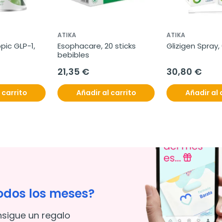
ATIKA
ATIKA
pic GLP-1, 
Esophacare, 20 sticks 
Glizigen Spray,
bebibles
21,35 €
30,80 €
 carrito
Añadir al carrito
Añadir al 
odos los meses?
nsigue un regalo