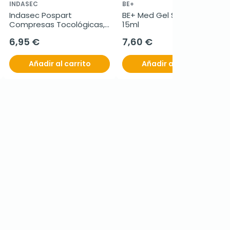
INDASEC
BE+
Indasec Pospart 
BE+ Med Gel Stick Arnica, 
Compresas Tocológicas, 
15ml
12U.
6,95 €
7,60 €
Añadir al carrito
Añadir al carrito