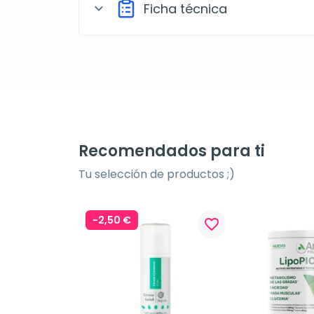
Ficha técnica
expand_more
Recomendados para ti
Tu selección de productos ;)
-2,50 €
favorite_border