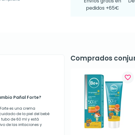
Envíos gratis en
De
pedidos +65€
Comprados conju
favorite_border
ambio Pañal Forte?
Forte es una crema
uidado de la piel del bebé
n tubo de 60 ml y está
vo de las irritaciones y