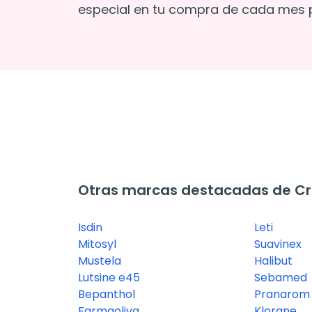
especial en tu compra de cada mes p
Otras marcas destacadas de Cre
Isdin
Leti
Mitosyl
Suavinex
Mustela
Halibut
Lutsine e45
Sebamed
Bepanthol
Pranarom
Farmaoliva
Klorane