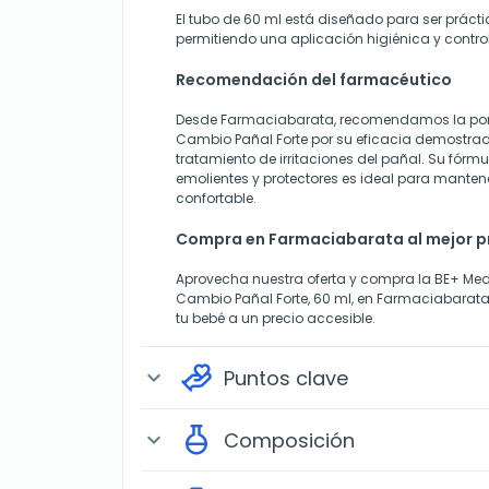
El tubo de 60 ml está diseñado para ser práctic
permitiendo una aplicación higiénica y contro
Recomendación del farmacéutico
Desde Farmaciabarata, recomendamos la po
Cambio Pañal Forte por su eficacia demostrad
tratamiento de irritaciones del pañal. Su fórmu
emolientes y protectores es ideal para mantene
confortable.
Compra en Farmaciabarata al mejor p
Aprovecha nuestra oferta y compra la BE+ Me
Cambio Pañal Forte, 60 ml, en Farmaciabarata. 
tu bebé a un precio accesible.
Puntos clave
expand_more
Composición
expand_more