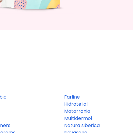
bio
Farline
Hidrotelial
Matarrania
Multidermol
nners
Natura siberica
l aroms
Nevasona