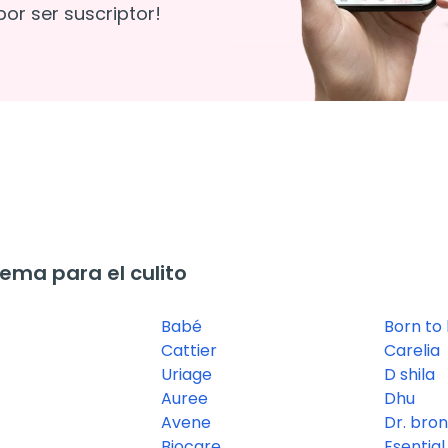
or ser suscriptor!
ma para el culito
Babé
Born to 
Cattier
Carelia
Uriage
D shila
Auree
Dhu
Avene
Dr. bro
Biocare
Esentia