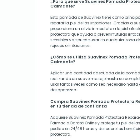
¿Para qué sirve Suavinex Pomada Prote
Calmante?
Esta pomada de Suavinex tiene como principal 
reparar la piel de las irritaciones. Gracias a su
proporciona un alivio inmediato a la piel afe
protectora que ayuda a prevenir futuras irritaci
sensibles y se puede usar en cualquier zona d
rojeces o irritaciones.
¿Cómo se utiliza Suavinex Pomada Prot
Calmante?
Aplicar una cantidad adecuada de la pomada
realizando un suave masaje hasta su complet
usar tantas veces como sea necesario hasta qu
desaparezca.
Compra Suavinex Pomada Protectora R
en tu tienda de confianza
Adquiere Suavinex Pomada Protectora Repara
Farmacia Barata Online
y protege tu piel de las
pedido en 24/48 horas y descubre los benefi
protectora.