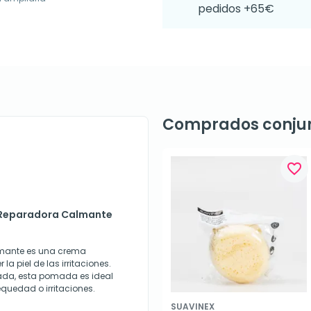
pedidos +65€
Comprados conju
favorite_border
 Reparadora Calmante
mante es una crema
a piel de las irritaciones.
cada, esta pomada es ideal
equedad o irritaciones.
SUAVINEX