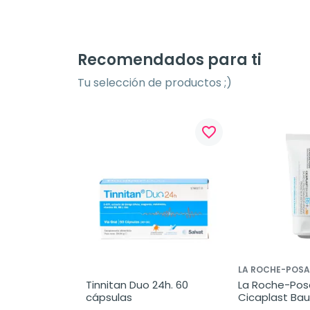
Recomendados para ti
Tu selección de productos ;)
favorite_border
LA ROCHE-POSA
Tinnitan Duo 24h. 60 
La Roche-Posa
cápsulas
Cicaplast Bau
SPF50, 40 ml