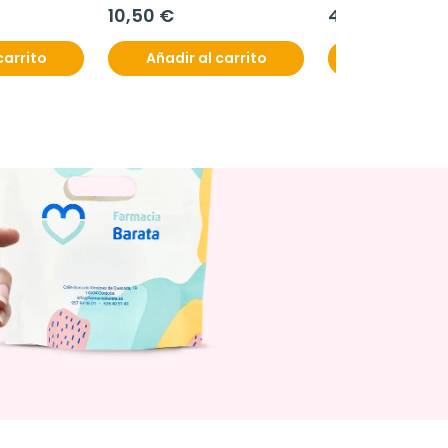
10,50 €
40,01 €
carrito
Añadir al carrito
Añadir al c