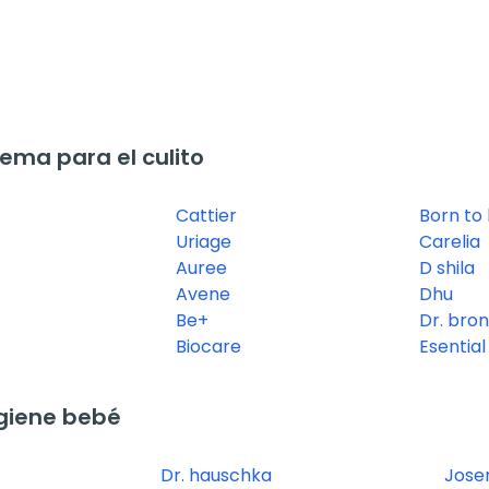
ma para el culito
Cattier
Born to 
Uriage
Carelia
Auree
D shila
Avene
Dhu
Be+
Dr. bro
Biocare
Esentia
giene bebé
Dr. hauschka
Jose