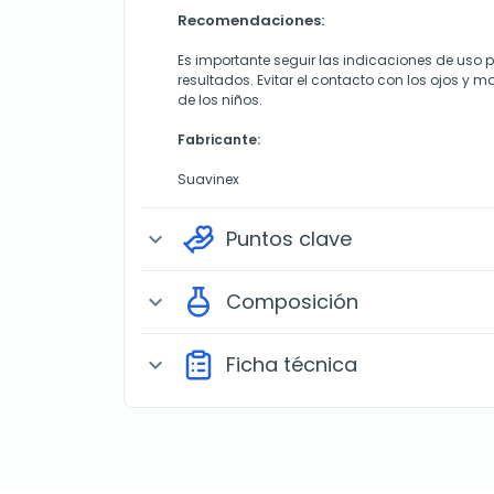
Recomendaciones:
Es importante seguir las indicaciones de uso 
resultados. Evitar el contacto con los ojos y 
de los niños.
Fabricante:
Suavinex
Puntos clave
expand_more
Composición
expand_more
Ficha técnica
expand_more