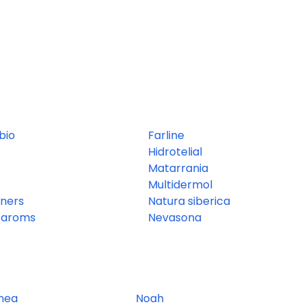
bio
Farline
Hidrotelial
Matarrania
Multidermol
nners
Natura siberica
l aroms
Nevasona
nea
Noah