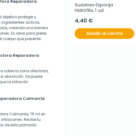
ctora Reparadora
Suavinex Esponja 
Hidrófila, 1 ud.
objetivo proteger y
4,40 €
s ingredientes activos,
ctada, creando una barrera
Añadir al carrito
ones. Es ideal para pieles
el cuerpo que presente
ectora Reparadora
 sobre la zona afectada,
a absorción. Se puede
e la irritación
eparadora Calmante
dora Calmante, 75 ml en
 irritaciones. Recibe tu
cios de esta pomada