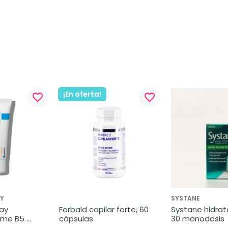
¡En oferta!
favorite_border
favorite_border
Y
SYSTANE
y 
Forbald capilar forte, 60 
Systane hidrata
me B5 
cápsulas
30 monodosis