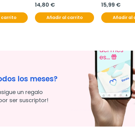
14,80 €
15,99 €
 carrito
Añadir al carrito
Añadir al 
odos los meses?
nsigue un regalo
or ser suscriptor!