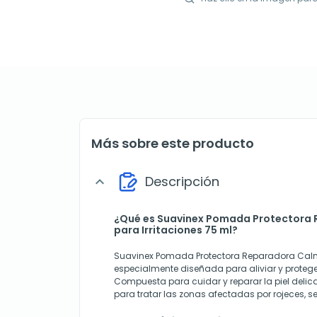
Más sobre este producto
Descripción
expand_more
¿Qué es Suavinex Pomada Protectora
para Irritaciones 75 ml?
Suavinex Pomada Protectora Reparadora Cal
especialmente diseñada para aliviar y proteger l
Compuesta para cuidar y reparar la piel deli
para tratar las zonas afectadas por rojeces, s