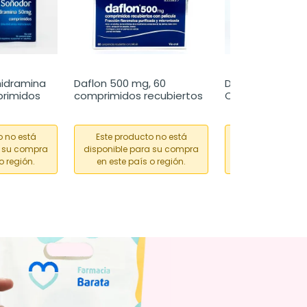
idramina 
Daflon 500 mg, 60 
Daflon 500 mg, 3
primidos
comprimidos recubiertos
Comprimidos
o no está
Este producto no está
Este producto
a su compra
disponible para su compra
disponible para
o región.
en este país o región.
en este país o