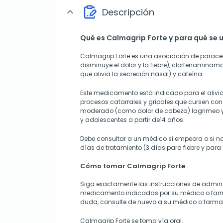
Descripción
expand_more
Qué es Calmagrip Forte y para qué se u
Calmagrip Forte es una asociación de parac
disminuye el dolor y la fiebre), clorfenaminam
que alivia la secreción nasal) y cafeína.
Este medicamento está indicado para el alivio
procesos catarrales y gripales que cursen con f
moderado (como dolor de cabeza) lagrimeo y
y adolescentes a partir de14 años.
Debe consultar a un médico si empeora o si n
días de tratamiento (3 días para fiebre y para
Cómo tomar Calmagrip Forte
Siga exactamente las instrucciones de admini
medicamento indicadas por su médico o farm
duda, consulte de nuevo a su médico o farma
Calmagrip Forte se toma vía oral.