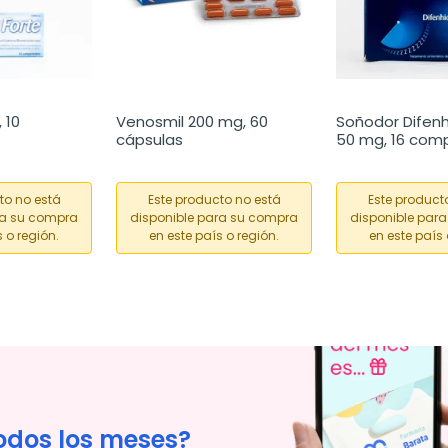
10 
Venosmil 200 mg, 60 
Soñodor Difenh
cápsulas
50 mg, 16 com
to no está
Este producto no está
Este product
ra su compra
disponible para su compra
disponible par
 o región.
en este país o región.
en este país 
odos los meses?