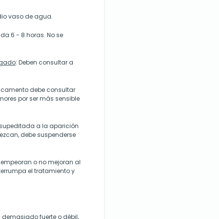
dio vaso de agua.
ada 6 - 8 horas. No se
ígado
: Deben consultar a
dicamento debe consultar
ores por ser más sensible
supeditada a la aparición
rezcan, debe suspenderse
as empeoran o no mejoran al
terrumpa el tratamiento y
 demasiado fuerte o débil,