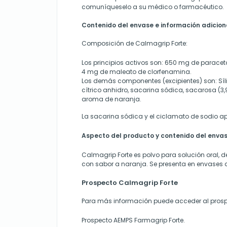
comuníqueselo a su médico o farmacéutico.
Contenido del envase e información adicion
Composición de Calmagrip Forte:
Los principios activos son: 650 mg de parace
4 mg de maleato de clorfenamina.
Los demás componentes (excipientes) son: Síli
cítrico anhidro, sacarina sódica, sacarosa (3,
aroma de naranja.
La sacarina sódica y el ciclamato de sodio ap
Aspecto del producto y contenido del enva
Calmagrip Forte es polvo para solución oral, d
con sabor a naranja. Se presenta en envases d
Prospecto Calmagrip Forte
Para más información puede acceder al prosp
Prospecto
AEMPS Farmagrip Forte
.