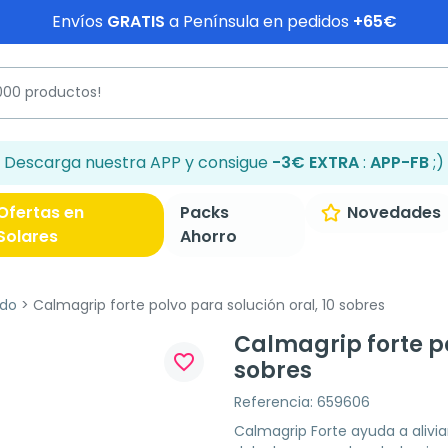
Envíos
GRATIS
a Península en pedidos
+65€
Descarga nuestra APP y consigue
-3€ EXTRA
:
APP-FB
;)
Ofertas en
Packs
Novedades
Solares
Ahorro
ado
Calmagrip forte polvo para solución oral, 10 sobres
Calmagrip forte po
favorite_border
sobres
Referencia: 659606
Calmagrip Forte ayuda a alivia