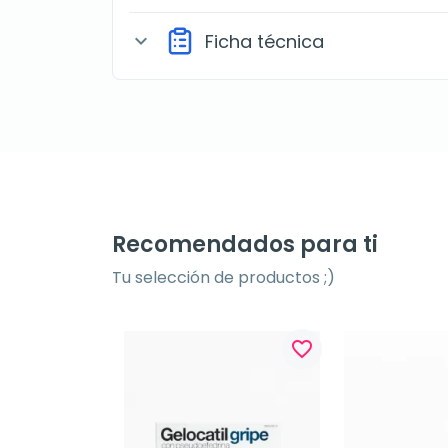
Ficha técnica
expand_more
Recomendados para ti
Tu selección de productos ;)
favorite_border