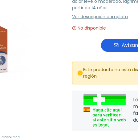
dolor leve o moderado, lagrim
partir de 14 años.
Ver descripción completa
No disponible
Avísam
Este producto no está di

región.
Le
m
f
d
a ampliarla