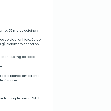
al
tamol, 25 mg de cafeína y
ce coloidal anhidro, ácido
9 g), ciclamato de sodio y
ortan 18,8 mg de sodio.
se
e color blanco amarillento
e 10 sobres.
ecto completo en la AMPS.