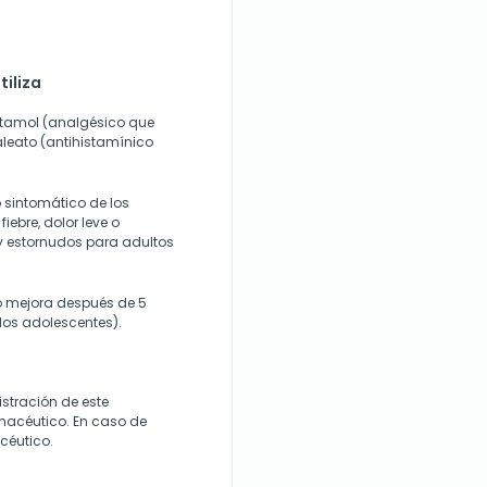
tiliza
etamol (analgésico que
aleato (antihistamínico
 sintomático de los
iebre, dolor leve o
 estornudos para adultos
o mejora después de 5
 los adolescentes).
stración de este
acéutico. En caso de
céutico.