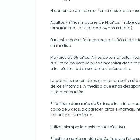
El contenido del sobre se toma disuelto en me
Adultos y niños mayores de 14 años
: 1 sobre c
tomarán más de 3 gcada 24 horas (1 día).
Pacientes con enfermedades del riñón o del h
su médico.
Mayores de 65 años
: Antes de tomar este me
a su médico porque puede necesitar dosis men
a los efectos adversos de la clorfenamina.
La administración de este medicamento está 
de los síntomas. A medida que estos desapa
esta medicación.
Si la fiebre dura más de 3 días, o los síntom
cabo de 5 días, o aparecen otros síntomas, in
consulte a su médico.
Utilizar siempre la dosis menor efectiva.
Si estima que la acción del Calmagrip Forte es