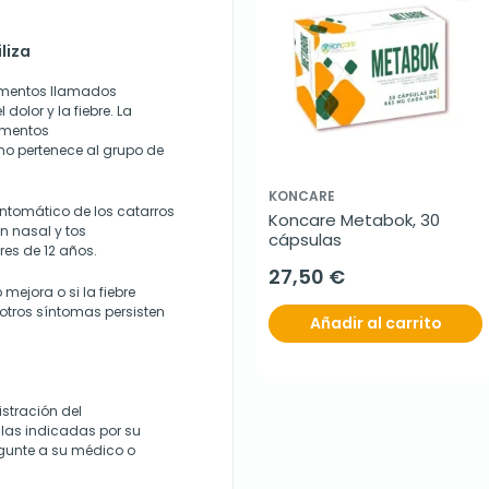
liza
amentos llamados
 dolor y la fiebre. La
amentos
no pertenece al grupo de
KONCARE
intomático de los catarros
Koncare Metabok, 30 
ón nasal y tos
cápsulas
res de 12 años.
27,50 €
mejora o si la fiebre
 otros síntomas persisten
Añadir al carrito
stración del
las indicadas por su
gunte a su médico o