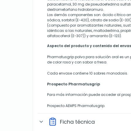
paracetamol, 30 mg de pseudoefedrina sulfat
dextrometorfano hidrobromuro.
Los demás componentes son: ácido cítrico an
sódica, sorbitol (E-420), citrato de sodio (E-33
(compuesto por aromatizantes naturales, sus
idénticas a las naturales, maltodextrina, propil
alfatocoferol (E-307)) y amaranto (E-123).
Aspecto del producto y contenido del enva
Pharmatusgrip polvo para solución oral es un p
de color rosa y con sabor a fresa.
Cada envase contiene 10 sobres monodosis.
Prospecto Pharmatusgrip
Para más información puede acceder al prosp
Prospecto AEMPS Pharmatusgrip.
Ficha técnica
expand_more