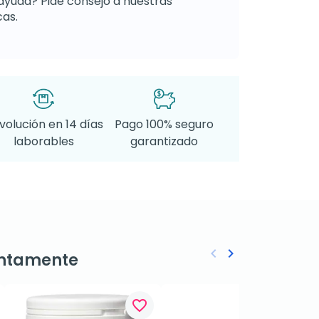
ayuda? Pide consejo a nuestras
as.
volución en 14 días
Pago 100% seguro
laborables
garantizado
keyboard_arrow_left
keyboard_arrow_right
ntamente
Anterior
Siguiente
favorite_border
favorite_border