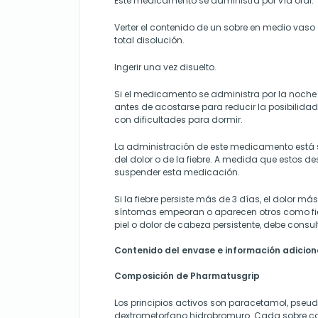
Este medicamento se administra por vía oral.
Verter el contenido de un sobre en medio vaso
total disolución.
Ingerir una vez disuelto.
Si el medicamento se administra por la noch
antes de acostarse para reducir la posibilida
con dificultades para dormir.
La administración de este medicamento está 
del dolor o de la fiebre. A medida que estos 
suspender esta medicación.
Si la fiebre persiste más de 3 días, el dolor más
síntomas empeoran o aparecen otros como fieb
piel o dolor de cabeza persistente, debe consul
Contenido del envase e información adicion
Composición de Pharmatusgrip
Los principios activos son paracetamol, pseud
dextrometorfano hidrobromuro. Cada sobre c