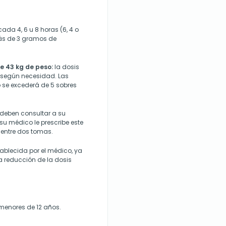
da 4, 6 u 8 horas (6, 4 o
ás de 3 gramos de
e 43 kg de peso:
la dosis
, según necesidad. Las
 se excederá de 5 sobres
 deben consultar a su
u médico le prescribe este
entre dos tomas.
tablecida por el médico, ya
a reducción de la dosis
menores de 12 años.