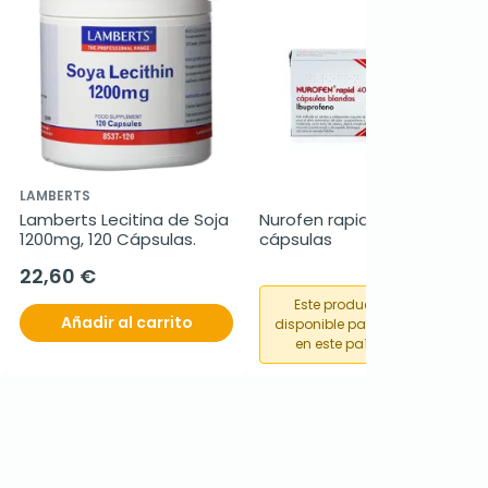
LAMBERTS
Lamberts Lecitina de Soja 
Nurofen rapid 400 mg, 20 
1200mg, 120 Cápsulas.
cápsulas
22,60 €
Este producto no está
Añadir al carrito
disponible para su compra
en este país o región.