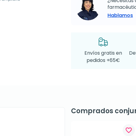
¿Necesitas 
farmacéutic
Hablamos
Envíos gratis en
De
pedidos +65€
Comprados conju
favorite_border