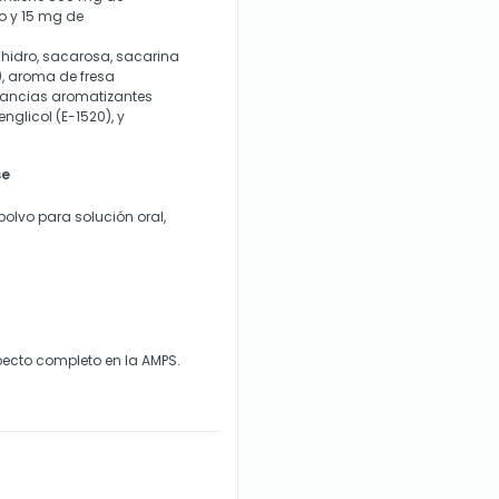
o y 15 mg de
hidro, sacarosa, sacarina
1), aroma de fresa
tancias aromatizantes
englicol (E-1520), y
se
olvo para solución oral,
ecto completo en la AMPS.