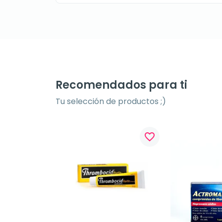
Recomendados para ti
Tu selección de productos ;)
favorite_border
favorite_border