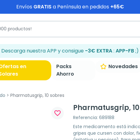
Envíos
GRATIS
a Península en pedidos
+65€
Descarga nuestra APP y consigue
-3€ EXTRA
:
APP-FB
;)
Ofertas en
Packs
Novedades
Solares
Ahorro
ado
Pharmatusgrip, 10 sobres
Pharmatusgrip, 10
favorite_border
Referencia: 689188
Este medicamento está indicado
gripes que cursen con dolor, f
(irritativa y nerviosa). Para m