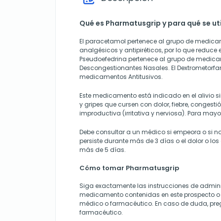
Qué es Pharmatusgrip y para qué se uti
El paracetamol pertenece al grupo de medic
analgésicos y antipiréticos, por lo que reduce el
Pseudoefedrina pertenece al grupo de medic
Descongestionantes Nasales. El Dextrometorfa
medicamentos Antitusivos.
Este medicamento está indicado en el alivio s
y gripes que cursen con dolor, fiebre, congesti
improductiva (irritativa y nerviosa). Para mayo
Debe consultar a un médico si empeora o si no 
persiste durante más de 3 días o el dolor o los
más de 5 días.
Cómo tomar Pharmatusgrip
Siga exactamente las instrucciones de admini
medicamento contenidas en este prospecto o 
médico o farmacéutico. En caso de duda, pre
farmacéutico.