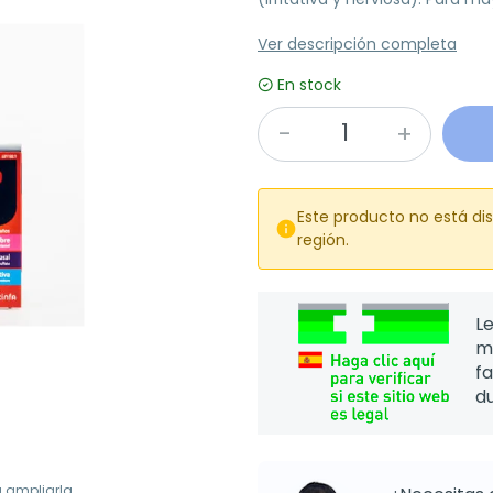
Ver descripción completa
En stock
Este producto no está di

región.
Le
m
f
d
a ampliarla