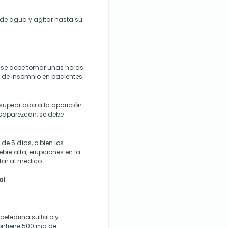
 de agua y agitar hasta su
e se debe tomar unas horas
d de insomnio en pacientes
supeditada a la aparición
desaparezcan, se debe
 de 5 días, o bien los
re alta, erupciones en la
tar al médico.
al
oefedrina sulfato y
ontiene 500 mg de