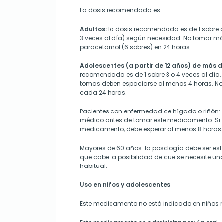
La dosis recomendada es:
Adultos:
la dosis recomendada es de 1 sobre ca
3 veces al día) según necesidad. No tomar m
paracetamol (6 sobres) en 24 horas.
Adolescentes (a partir de 12 años) de más d
recomendada es de 1 sobre 3 o 4 veces al día
tomas deben espaciarse al menos 4 horas. No
cada 24 horas.
Pacientes con enfermedad de hígado o riñón
:
médico antes de tomar este medicamento. Si s
medicamento, debe esperar al menos 8 horas 
Mayores de 60 años
: la posología debe ser es
que cabe la posibilidad de que se necesite un
habitual.
Uso en niños y adolescentes
Este medicamento no está indicado en niños 