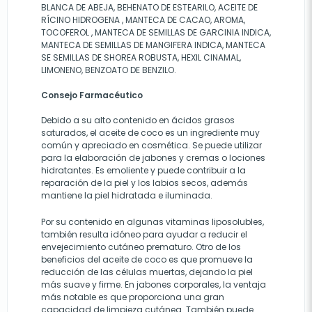
BLANCA DE ABEJA, BEHENATO DE ESTEARILO, ACEITE DE
RÍCINO HIDROGENA , MANTECA DE CACAO, AROMA,
TOCOFEROL , MANTECA DE SEMILLAS DE GARCINIA INDICA,
MANTECA DE SEMILLAS DE MANGIFERA INDICA, MANTECA
SE SEMILLAS DE SHOREA ROBUSTA, HEXIL CINAMAL,
LIMONENO, BENZOATO DE BENZILO.
Consejo Farmacéutico
Debido a su alto contenido en ácidos grasos
saturados, el aceite de coco es un ingrediente muy
común y apreciado en cosmética. Se puede utilizar
para la elaboración de jabones y cremas o lociones
hidratantes. Es emoliente y puede contribuir a la
reparación de la piel y los labios secos, además
mantiene la piel hidratada e iluminada.
Por su contenido en algunas vitaminas liposolubles,
también resulta idóneo para ayudar a reducir el
envejecimiento cutáneo prematuro. Otro de los
beneficios del aceite de coco es que promueve la
reducción de las células muertas, dejando la piel
más suave y firme. En jabones corporales, la ventaja
más notable es que proporciona una gran
capacidad de limpieza cutánea. También puede