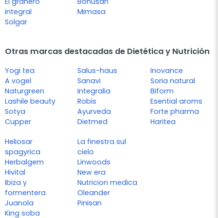
El granero
Bonusan
integral
Mimasa
Solgar
Otras marcas destacadas de Dietética y Nutrición
Yogi tea
Salus-haus
Inovance
A vogel
Sanavi
Soria natural
Naturgreen
Integralia
Biform
Lashile beauty
Robis
Esential aroms
Sotya
Ayurveda
Forte pharma
Cupper
Dietmed
Haritea
Heliosar
La finestra sul
spagyrica
cielo
Herbalgem
Linwoods
Hivital
New era
Ibiza y
Nutricion medica
formentera
Oleander
Juanola
Pinisan
King soba