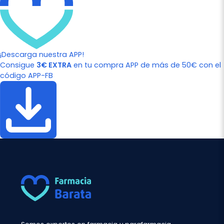
¡Descarga nuestra APP!
Consigue
3€ EXTRA
en tu compra APP de más de 50€ con el
código APP-FB