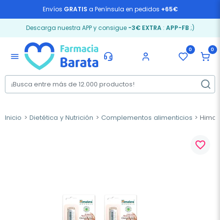
Envíos
GRATIS
a Península en pedidos
+65€
Descarga nuestra APP y consigue
-3€ EXTRA
:
APP-FB
;)
0
0
menu
Inicio
Dietética y Nutrición
Complementos alimenticios
Himala
favorite_border