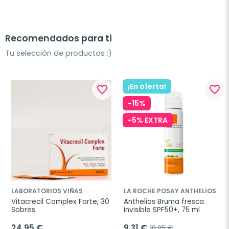
Recomendados para ti
Tu selección de productos ;)
¡En oferta!
favorite_border
favorite_border
-15%
-5% EXTRA
LABORATORIOS VIÑAS
LA ROCHE POSAY ANTHELIOS
Vitacrecil Complex Forte, 30 
Anthelios Bruma fresca 
Sobres.
invisible SPF50+, 75 ml
24,95 €
9,31 €
10,95 €