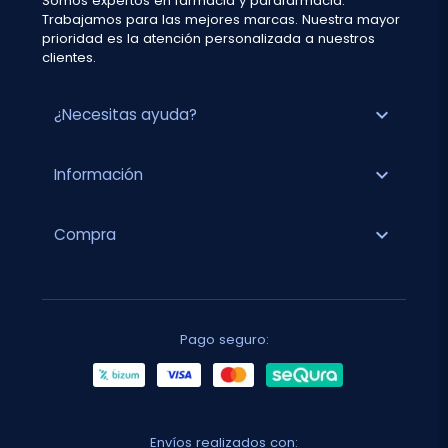
Somos expertos en farmacia y parafarmacia.
Trabajamos para las mejores marcas. Nuestra mayor
prioridad es la atención personalizada a nuestros
clientes.
expand_more
¿Necesitas ayuda?
expand_more
Información
expand_more
Compra
Pago seguro:
Envíos realizados con: