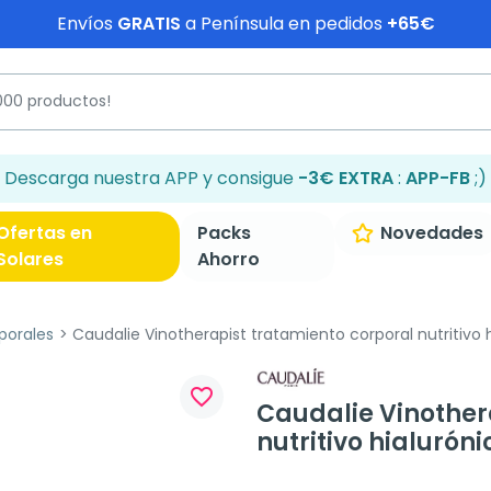
Envíos
GRATIS
a Península en pedidos
+65€
Descarga nuestra APP y consigue
-3€ EXTRA
:
APP-FB
;)
Ofertas en
Packs
Novedades
Solares
Ahorro
porales
Caudalie Vinotherapist tratamiento corporal nutritivo 
favorite_border
Caudalie Vinother
nutritivo hialuróni