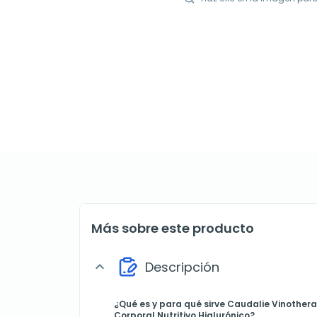
Más sobre este producto
Descripción
expand_more
¿Qué es y para qué sirve
Caudalie Vinothera
Corporal Nutritivo Hialurónico?