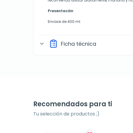
recomienda utilizar diariamente, mañana y n
Presentación
Envase de 400 ml.
Ficha técnica
expand_more
Recomendados para ti
Tu selección de productos ;)