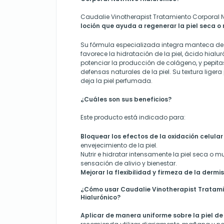
Caudalie Vinotherapist Tratamiento Corporal Nu
loción que ayuda a regenerar la piel seca o
Su fórmula especializada integra manteca de 
favorece la hidratación de la piel, ácido hialu
potenciar la producción de colágeno, y pepita
defensas naturales de la piel. Su textura liger
deja la piel perfumada.
¿Cuáles son sus beneficios?
Este producto está indicado para:
Bloquear
los efectos de la oxidación celular
envejecimiento de la piel.
Nutr
ir
e hidratar intensamente la piel seca o mu
sensación de alivio y bienestar.
Mejorar la flexibilidad y firmeza de la dermis
¿Cómo usar Caudalie Vinotherapist Tratamie
Hialurónico?
Aplicar de manera uniforme sobre la piel de