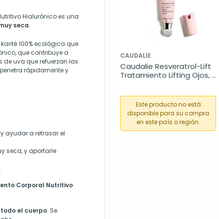
tritivo Hialurónico es una
 muy seca
.
karité 100% ecológica que
rónico, que contribuye a
CAUDALIE
s de uva que refuerzan las
Caudalie Resveratrol-Lift 
a penetra rápidamente y
Tratamiento Lifting Ojos, 
15 ml
Este producto no está
disponible para su compra
en este país o región.
y
ayuda
r
a retrasar el
y seca, y aport
arle
.
nto Corporal Nutritivo
 todo el cuerpo
. Se