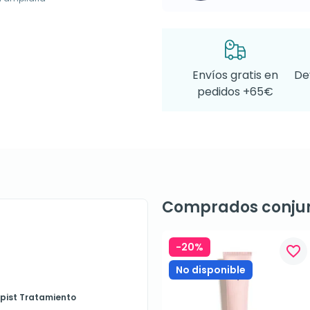
Envíos gratis en
De
pedidos +65€
Comprados conju
-20%
favorite_border
No disponible
pist Tratamiento