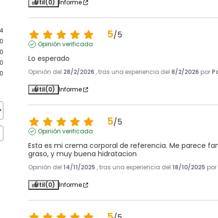
Útil
(0)
Informe
4
5
/
5
0
Opinión verificada
0
Lo esperado
0
Opinión del
28/2/2026
, tras una experiencia del
8/2/2026
por
P
0
Útil
(0)
Informe
5
/
5
Opinión verificada
Esta es mi crema corporal de referencia. Me parece fant
graso, y muy buena hidratacion
Opinión del
14/11/2025
, tras una experiencia del
18/10/2025
po
Útil
(0)
Informe
5
/
5