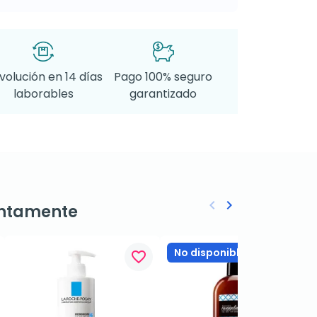
volución en 14 días
Pago 100% seguro
laborables
garantizado
keyboard_arrow_left
keyboard_arrow_right
ntamente
Anterior
Siguiente
No disponible
favorite_border
favorite_border