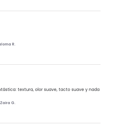
aloma R.
ástica: textura, olor suave, tacto suave y nada 
r
Zaira G.