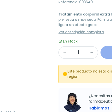
Referencia: 003649
Tratamiento corporal extra 
piel seca o muy seca. Fórmul
ligera sin efecto graso.
Ver descripción completa
En stock
Este producto no está di

región.
¿Necesitas 
farmacéutic
Hablamos
a ampliarla