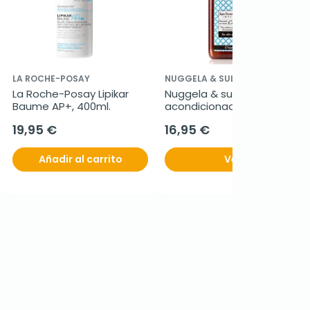
LA ROCHE-POSAY
NUGGELA & SULE
La Roche-Posay Lipikar 
Nuggela & sule super 
Baume AP+, 400ml.
acondicionador imperial, 
250ml
19,95 €
16,95 €
Añadir al carrito
Ver