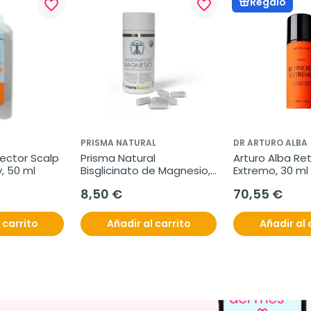
Regalo
favorite_border
favorite_border
PRISMA NATURAL
DR ARTURO ALBA
ector Scalp 
Prisma Natural 
Arturo Alba Ret
, 50 ml
Bisglicinato de Magnesio, 
Extremo, 30 ml
60 cápsulas
8,50 €
70,55 €
 carrito
Añadir al carrito
Añadir al 