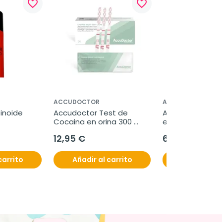
favorite_border
favorite_border
ACCUDOCTOR
ACCUDOCTOR
inoide 
Accudoctor Test de 
Accudoctor Tes
Cocaina en orina 300 
en saliva 15 ng/m
ng/ml, 25 unidades
unidades
12,95 €
6,95 €
carrito
Añadir al carrito
Añadir al c