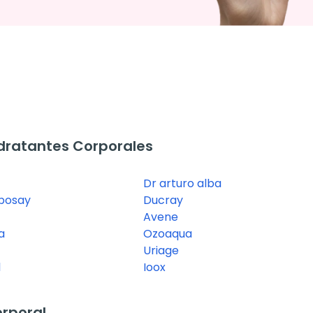
dratantes Corporales
Dr arturo alba
posay
Ducray
Avene
a
Ozoaqua
Uriage
l
Ioox
rporal