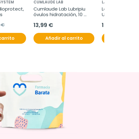
 SYSTEM
CUMLAUDE LAB
LA ROCHE POSAY 
ioprotect, 
Cumlaude Lab Lubripiu 
La Roche Posay 
s
óvulos hidratación, 10 
UVMune 400 Oil c
óvulos vaginales
Fluido Invisible 
13,99 €
15,73 €
5 €
18,50 €
ml
carrito
Añadir al carrito
Añadir al c