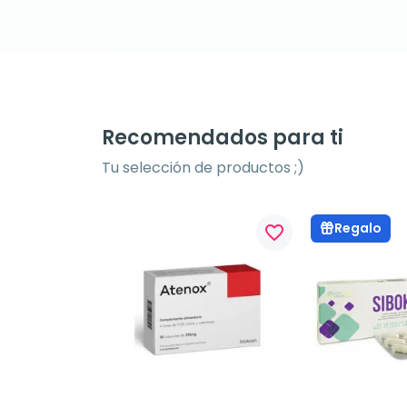
Recomendados para ti
Tu selección de productos ;)
Regalo
favorite_border