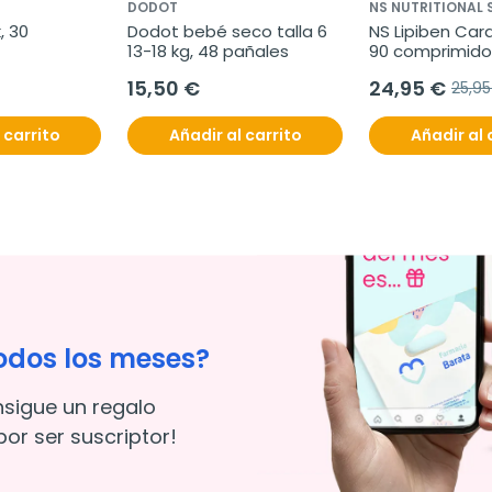
DODOT
NS NUTRITIONAL
 30 
Dodot bebé seco talla 6 
NS Lipiben Card
13-18 kg, 48 pañales
90 comprimido
15,50 €
24,95 €
25,9
 carrito
Añadir al carrito
Añadir al 
odos los meses?
nsigue un regalo
or ser suscriptor!