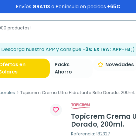
Envíos
GRATIS
a Península en pedidos
+65€
Descarga nuestra APP y consigue
-3€ EXTRA
:
APP-FB
;)
Ofertas en
Packs
Novedades
Solares
Ahorro
porales
Topicrem Crema Ultra Hidratante Brillo Dorado, 200ml.
favorite_border
Topicrem Crema Ul
Dorado, 200ml.
Referencia: 182327