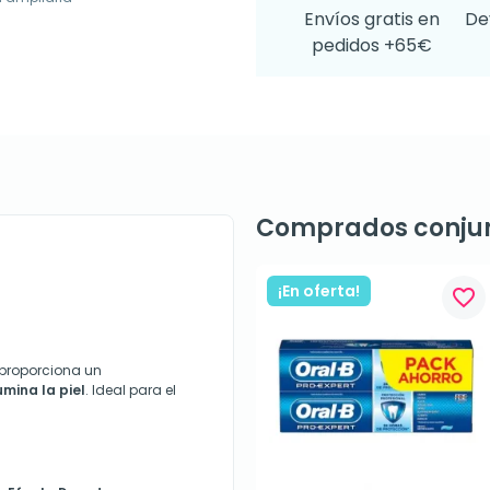
Envíos gratis en
De
pedidos +65€
Comprados conju
¡En oferta!
favorite_border
proporciona un
umina la piel
. Ideal para el