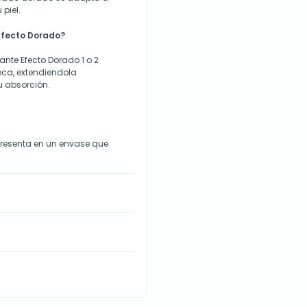
 piel.
Efecto Dorado?
nte Efecto Dorado 1 o 2
seca, extendiendola
 absorción.
presenta en un envase que