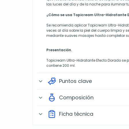
las luces del día y de la noche para iluminar tu
¿Cómo se usa Topicream Ultra-Hidratante 
Se recomienda aplicar Topicream Ultra-Hidrata
veces al día sobre la piel del cuerpo limpia y 
mediante suaves masajes hasta completar su
Presentación.
Topicream Ultra-Hidratante Efecto Dorado se 
contiene 200 ml.
Puntos clave
expand_more
Composición
expand_more
Ficha técnica
expand_more