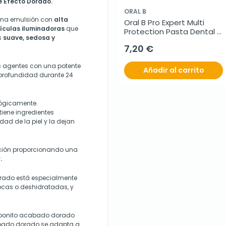
 Efecto Dorado.
ORAL B
una emulsión con
alta
Oral B Pro Expert Multi 
ículas iluminadoras
que
Protection Pasta Dental 
s
suave, sedosa y
DUPLO
7,20 €
s agentes con una potente
Añadir al carrito
profundidad durante 24
lógicamente.
iene ingredientes
ad de la piel y la dejan
rción proporcionando una
.
orado está especialmente
ecas o deshidratadas, y
n bonito acabado dorado
acabado dorado se adapta a