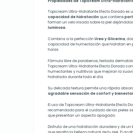
Propiedades de Topicream Ultra-Hidratante
Topicream Ultra-Hidratante Efecto Dorado es 
capacidad de hidratación
que contiene
part
forman un velo irisado sobre la piel dejándola
luminosa.
Combina a la perfección
Urea y Glicerina
, do
capacidad de humectación que hidratan en 
horas.
Fórmula libre de parabenos, testada dermato
Topicream Ultra-Hidratante Efecto Dorado cont
humectantes y nutritivos que mejoran la suavid
hidratada durante todo el día.
Su delicada textura permite una rápida abso
agradable sensación de confort y bienestar
El uso de Topicream Ultra-Hidratante Efecto D
recomendado para el cuidado de las pieles s
que presentan un aspecto apagado.
Disfruta de una hidratación duradera y de u
que resalta la belleza natural de tu piel. El 