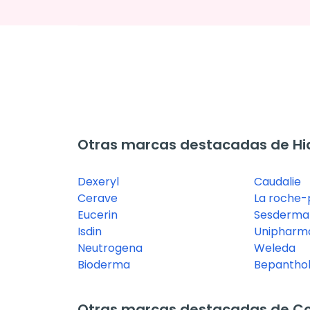
Otras marcas destacadas de Hi
Dexeryl
Caudalie
Cerave
La roche-
Eucerin
Sesderma
Isdin
Unipharm
Neutrogena
Weleda
Bioderma
Bepantho
Otras marcas destacadas de Co