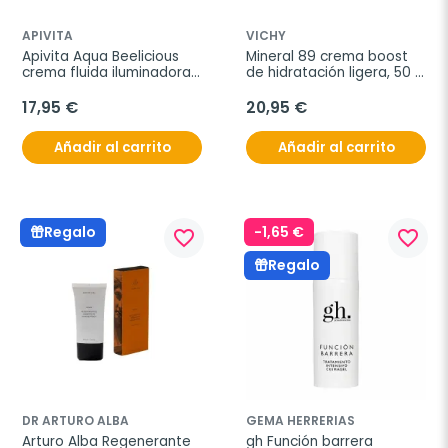
APIVITA
VICHY
Apivita Aqua Beelicious 
Mineral 89 crema boost 
crema fluida iluminadora 
de hidratación ligera, 50 
color, 40 ml
ml
17,95 €
20,95 €
Añadir al carrito
Añadir al carrito
-1,65 €
Regalo
favorite_border
favorite_border
Regalo
DR ARTURO ALBA
GEMA HERRERIAS
Arturo Alba Regenerante 
gh Función barrera 