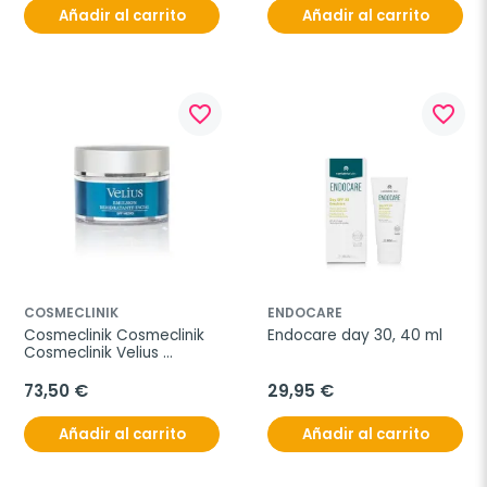
Añadir al carrito
Añadir al carrito
favorite_border
favorite_border
COSMECLINIK
ENDOCARE
Cosmeclinik Cosmeclinik 
Endocare day 30, 40 ml
Cosmeclinik Velius 
Emulsión Rehidratante 
Facial, 40 ml
73,50 €
29,95 €
Añadir al carrito
Añadir al carrito