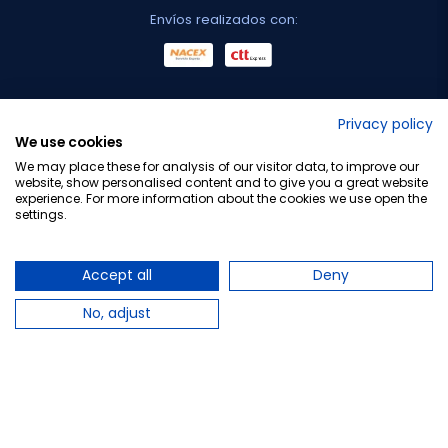
Envíos realizados con:
No lo decimos nosotros...
Privacy policy
We use cookies
¡Tu opinión es importante!
We may place these for analysis of our visitor data, to improve our
website, show personalised content and to give you a great website
experience. For more information about the cookies we use open the
settings.
Copyright © 2010-2026 Farmacia Barata S.L. Todos los
derechos reservados.
Accept all
Deny
No, adjust