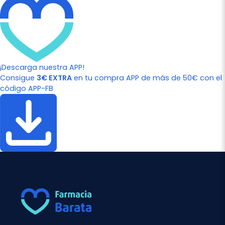
¡Descarga nuestra APP!
Consigue
3€ EXTRA
en tu compra APP de más de 50€ con el
código APP-FB