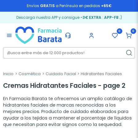
Envíos
GRATIS
a Península en pedidos
+65€
Descarga nuestra APP y consigue
-3€ EXTRA
:
APP-FB
;)
0
0
menu
Inicio
Cosmética
Cuidado Facial
Hidratantes Faciales
Cremas Hidratantes Faciales - page 2
En Farmacia Barata te ofrecemos un amplio catálogo de
hidratantes faciales de marcas reconocidas a los
mejores precios. Producto de cuidado elaborados para
ayudar a los tejidos a mantener el porcentaje de líquidos
que necesitan para evitar signos como la sequedad.