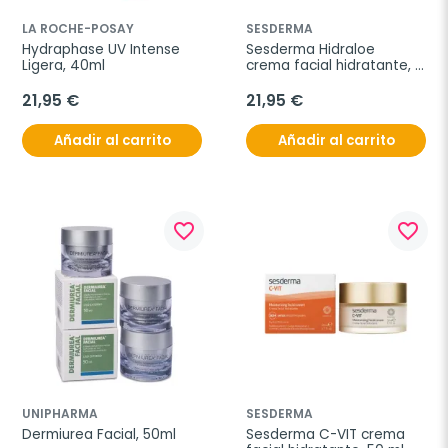
LA ROCHE-POSAY
SESDERMA
Hydraphase UV Intense 
Sesderma Hidraloe 
Ligera, 40ml
crema facial hidratante, 
50 ml
21,95 €
21,95 €
Añadir al carrito
Añadir al carrito
favorite_border
favorite_border
UNIPHARMA
SESDERMA
Dermiurea Facial, 50ml
Sesderma C-VIT crema 