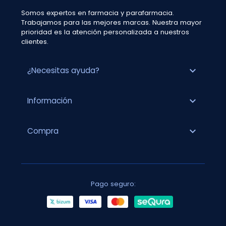
Somos expertos en farmacia y parafarmacia.
Trabajamos para las mejores marcas. Nuestra mayor
prioridad es la atención personalizada a nuestros
clientes.
expand_more
¿Necesitas ayuda?
expand_more
Información
expand_more
Compra
Pago seguro: