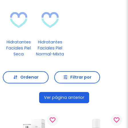
Hidratantes
Hidratantes
Faciales Piel
Faciales Piel
Seca
Normal-Mixta
Ordenar
Filtrar por
Ver página anterior
favorite_border
favorite_border