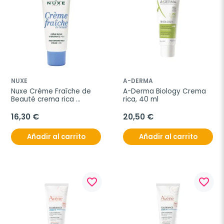
NUXE
A-DERMA
Nuxe Crème Fraîche de 
A-Derma Biology Crema 
Beauté crema rica 
rica, 40 ml
hidratante pieles secas 
48H, 30 ml
16,30 €
20,50 €
Añadir al carrito
Añadir al carrito
favorite_border
favorite_border