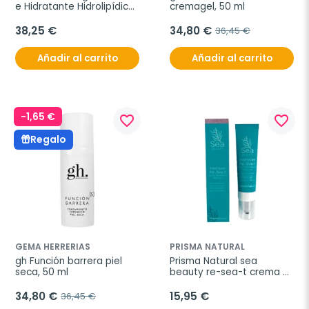
e Hidratante Hidrolipídica, 
cremagel, 50 ml
50 ml
38,25 €
34,80 €
36,45 €
Añadir al carrito
Añadir al carrito
-1,65 €
favorite_border
favorite_border
Regalo
GEMA HERRERIAS
PRISMA NATURAL
gh Función barrera piel 
Prisma Natural sea 
seca, 50 ml
beauty re-sea-t crema 
tratamiento intensivo, 
50ml
34,80 €
15,95 €
36,45 €