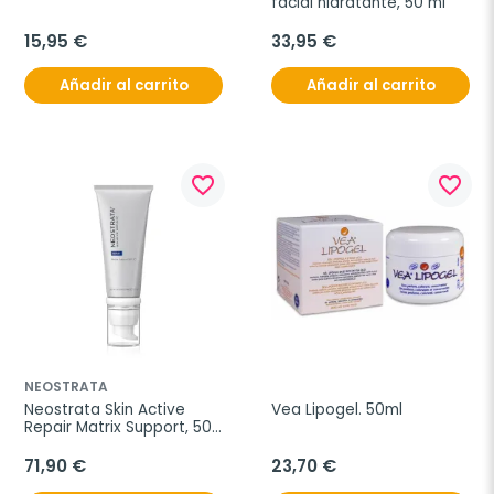
facial hidratante, 50 ml
15,95 €
33,95 €
Añadir al carrito
Añadir al carrito
favorite_border
favorite_border
NEOSTRATA
Neostrata Skin Active 
Vea Lipogel. 50ml
Repair Matrix Support, 50 
ml
71,90 €
23,70 €