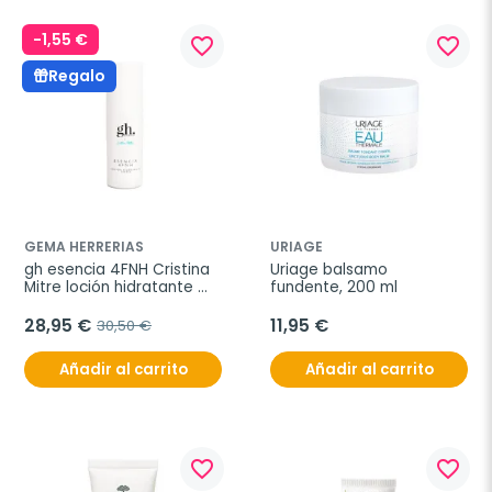
-1,55 €
favorite_border
favorite_border
Regalo
GEMA HERRERIAS
URIAGE
gh esencia 4FNH Cristina 
Uriage balsamo 
Mitre loción hidratante 
fundente, 200 ml
diaria, 150 ml
28,95 €
11,95 €
30,50 €
Añadir al carrito
Añadir al carrito
favorite_border
favorite_border