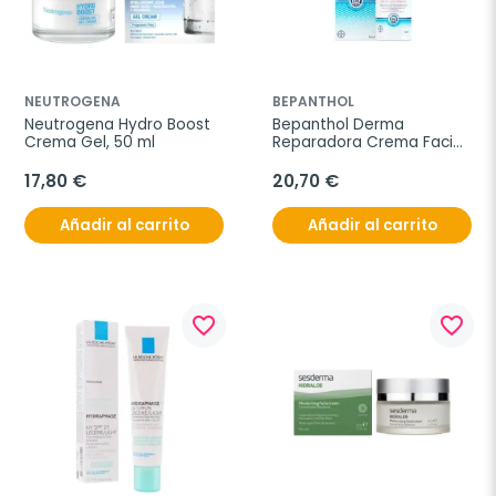
NEUTROGENA
BEPANTHOL
Neutrogena Hydro Boost 
Bepanthol Derma 
Crema Gel, 50 ml
Reparadora Crema Facial 
Hidratante Diaria, 50 ml
17,80 €
20,70 €
Añadir al carrito
Añadir al carrito
favorite_border
favorite_border