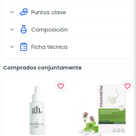
Puntos clave
expand_more
Composición
expand_more
Ficha técnica
expand_more
Comprados conjuntamente
favorite_border
favorite_border