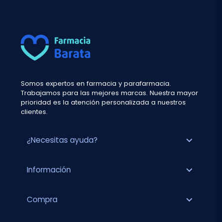
Somos expertos en farmacia y parafarmacia.
Trabajamos para las mejores marcas. Nuestra mayor
prioridad es la atención personalizada a nuestros
clientes.
expand_more
¿Necesitas ayuda?
expand_more
Información
expand_more
Compra