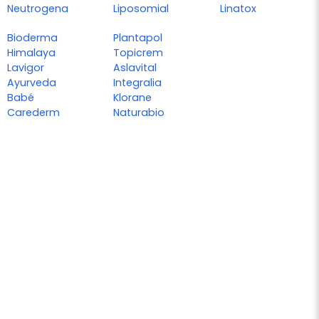
Neutrogena
Liposomial
Linatox
Bioderma
Plantapol
Himalaya
Topicrem
Lavigor
Aslavital
Ayurveda
Integralia
Babé
Klorane
Carederm
Naturabio