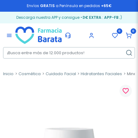
Envíos
GRATIS
a Península en pedidos
+65€
Descarga nuestra APP y consigue
-3€ EXTRA
:
APP-FB
;)
0
0
menu
Inicio
Cosmética
Cuidado Facial
Hidratantes Faciales
Miner
favorite_border