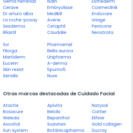
Gema herrerias
Isdin
Esthederm
Cerave
Embryolisse
Cosmeclinik
Dr arturo alba
Medik8
Endocare
La roche-posay
Avene
Uriage
Sesderma
Cetaphil
Perricone
Rilastil
Caudalie
Neostrata
Svr
Pharmamel
Filorga
Bella aurora
Martiderm
Unipharma
Eucerin
A-derma
Skin resist
5punto5
Sensilis
Nuxe
Otras marcas destacadas de Cuidado Facial
Atache
Apivita
Natysal
Rosacure
Belcils
Cattier
Weleda
Bepanthol
Elifexir
Axovital
Suavinex
Gold collagen
Sun system
Botánicapharma
Ducray