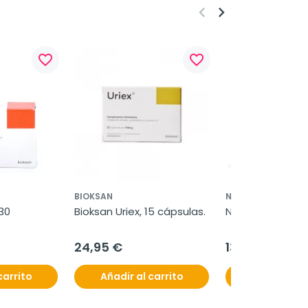
keyboard_arrow_left
keyboard_arrow_right
favorite_border
favorite_border
BIOKSAN
NS NUTRITIONAL S
30 
Bioksan Uriex, 15 cápsulas.
NS Florabiotic, 
24,95 €
13,50 €
carrito
Añadir al carrito
Añadir al c