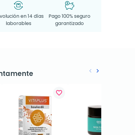
volución en 14 días
Pago 100% seguro
laborables
garantizado
keyboard_arrow_left
keyboard_arrow_right
ntamente
Anterior
Siguiente
favorite_border
favorite_border