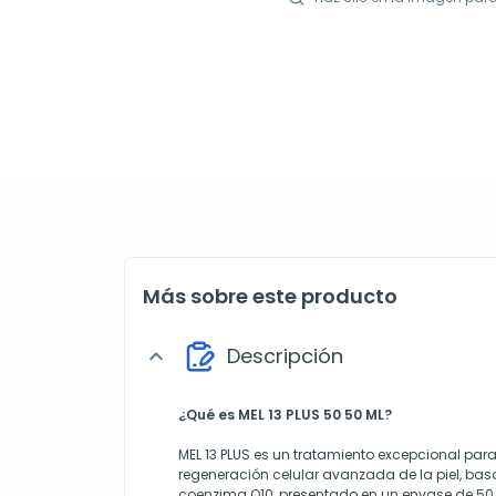
Más sobre este producto
Descripción
expand_more
¿Qué es MEL 13 PLUS 50 50 ML?
MEL 13 PLUS es un tratamiento excepcional para
regeneración celular avanzada de la piel, ba
coenzima Q10, presentado en un envase de 50 