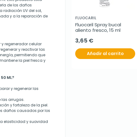
erla de los daños
 radiación UV del sol,
ñada y a la reparación de
FLUOCARIL
Fluocaril Spray bucal 
aliento fresco, 15 ml
3,65 €
r y regenerador celular
egenerar y reactivar las
Añadir al carrito
 energía, permitiendo que
antiene la piel fresca y
0 50 ML?
arar y regenerar las
 las arrugas.
ción y fortaleza de la piel.
 los daños causados por los
a elasticidad y suavidad