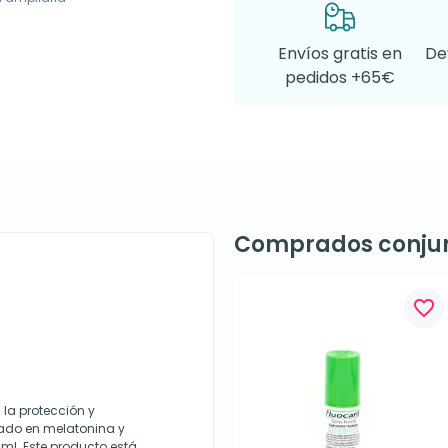
Envíos gratis en
De
pedidos +65€
Comprados conju
favorite_border
 la protección y
sado en melatonina y
ml. Este producto está