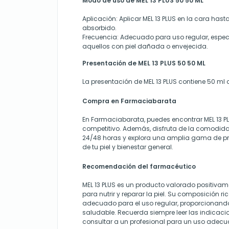
Modo de uso de MEL 13 PLUS 50 50 ML
Aplicación:
Aplicar MEL 13 PLUS en la cara has
absorbido.
Frecuencia:
Adecuado para uso regular, espec
aquellos con piel dañada o envejecida.
Presentación de MEL 13 PLUS 50 50 ML
La presentación de MEL 13 PLUS contiene 50 ml 
Compra en Farmaciabarata
En Farmaciabarata, puedes encontrar MEL 13 PL
competitivo. Además, disfruta de la comodidad
24/48 horas y explora una amplia gama de p
de tu piel y bienestar general.
Recomendación del farmacéutico
MEL 13 PLUS es un producto valorado positiva
para nutrir y reparar la piel. Su composición ri
adecuado para el uso regular, proporcionando
saludable. Recuerda siempre leer las indicaci
consultar a un profesional para un uso adecu