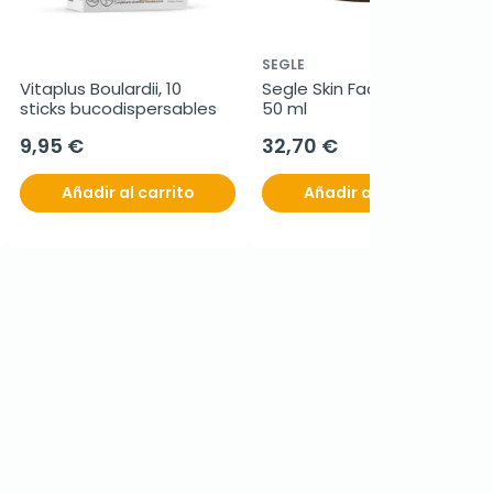
SEGLE
Vitaplus Boulardii, 10 
Segle Skin Factor Crema, 
sticks bucodispersables
50 ml
9,95 €
32,70 €
Añadir al carrito
Añadir al carrito