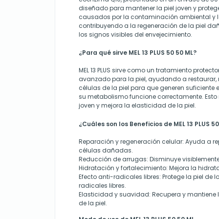
diseñado para mantener la piel joven y proteg
causados por la contaminación ambiental y la
contribuyendo a la regeneración de la piel da
los signos visibles del envejecimiento.
¿Para qué sirve MEL 13 PLUS 50 50 ML?
MEL 13 PLUS sirve como un tratamiento protecto
avanzado para la piel, ayudando a restaurar, r
células de la piel para que generen suficiente
su metabolismo funcione correctamente. Esto m
joven y mejora la elasticidad de la piel.
¿Cuáles son los Beneficios de MEL 13 PLUS 5
Reparación y regeneración celular:
Ayuda a rep
células dañadas.
Reducción de arrugas:
Disminuye visiblemente
Hidratación y fortalecimiento:
Mejora la hidrata
Efecto anti-radicales libres:
Protege la piel de
radicales libres.
Elasticidad y suavidad:
Recupera y mantiene l
de la piel.