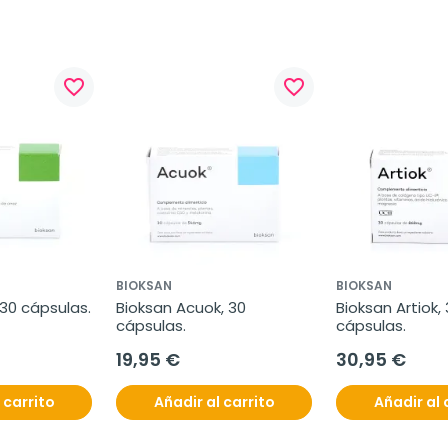
favorite_border
favorite_border
BIOKSAN
BIOKSAN
 30 cápsulas.
Bioksan Acuok, 30 
Bioksan Artiok, 
cápsulas.
cápsulas.
19,95 €
30,95 €
 carrito
Añadir al carrito
Añadir al 