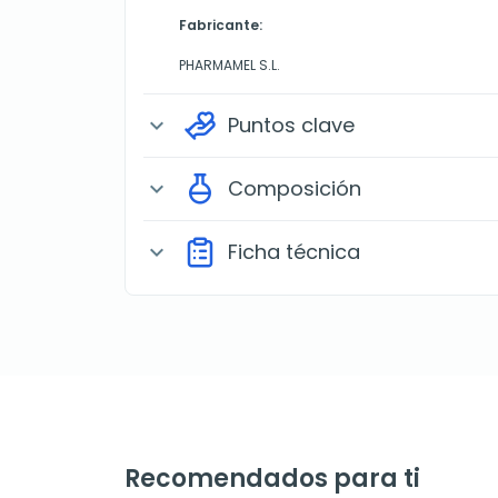
Fabricante:
PHARMAMEL S.L.
Puntos clave
expand_more
Composición
expand_more
Ficha técnica
expand_more
Recomendados para ti