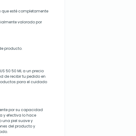
ta que esté completamente
ialmente valorado por
de producto.
US 50 50 ML a un precio
 de recibir tu pedido en
roductos para el cuidado
mente por su capacidad
ca y efectiva lo hace
 una piel suave y
ones del producto y
ado.