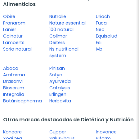
Alimenticios
Obire
Nutralie
Uriach
Pranarom
Nature essential
Fuca
Lanier
100 natural
Neo
Colnatur
Collmar
Equisalud
Lamberts
Deiters
Esi
Soria natural
Ns nutritional
Ivb
system
Aboca
Pinisan
Arafarma
Sotya
Drasanvi
Ayurveda
Bioserum
Catalysis
Integralia
Erlingen
Botánicapharma
Herbovita
Otras marcas destacadas de Dietética y Nutrición
Koncare
Cupper
Inovance
Yogi tea
Salus-haus
Biform