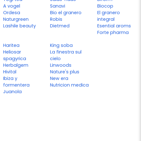
A vogel
Sanavi
Biocop
Ordesa
Bio el granero
El granero
Naturgreen
Robis
integral
Lashile beauty
Dietmed
Esential aroms
Forte pharma
Haritea
King soba
Heliosar
La finestra sul
spagyrica
cielo
Herbalgem
Linwoods
Hivital
Nature's plus
Ibiza y
New era
formentera
Nutricion medica
Juanola