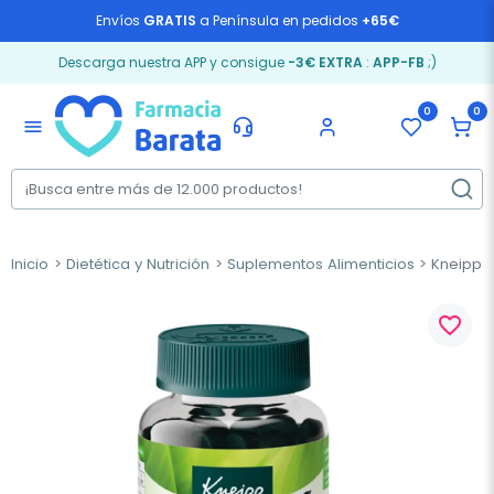
Envíos
GRATIS
a Península en pedidos
+65€
Descarga nuestra APP y consigue
-3€ EXTRA
:
APP-FB
;)
0
0
menu
Inicio
Dietética y Nutrición
Suplementos Alimenticios
Kneipp D
favorite_border