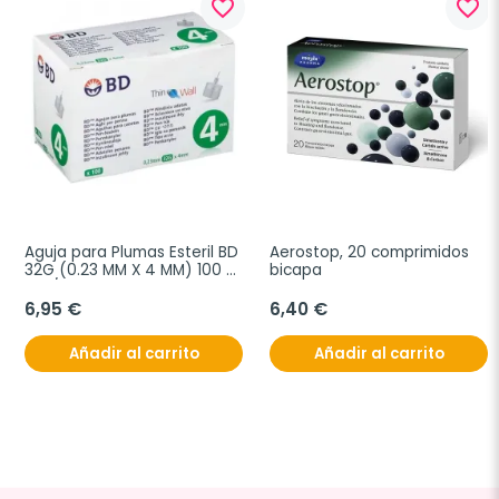
favorite_border
favorite_border
Aguja para Plumas Esteril BD 
Aerostop, 20 comprimidos 
32G (0.23 MM X 4 MM) 100 
bicapa
uds/caja
6,95 €
6,40 €
Añadir al carrito
Añadir al carrito