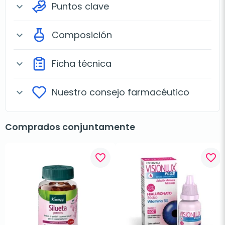
Puntos clave
expand_more
Composición
expand_more
Ficha técnica
expand_more
Nuestro consejo farmacéutico
expand_more
Comprados conjuntamente
favorite_border
favorite_border