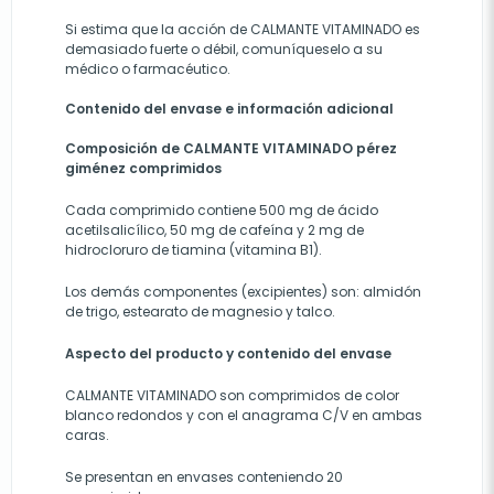
Si estima que la acción de CALMANTE VITAMINADO es
demasiado fuerte o débil, comuníqueselo a su
médico o farmacéutico.
Contenido del envase e información adicional
Composición de CALMANTE VITAMIN
ADO pérez
giménez comprimidos
Cada comprimido contiene 500 mg de ácido
acetilsalicílico, 50 mg de cafeína y 2 mg de
hidrocloruro de tiamina (vitamina B1).
Los demás componentes (excipientes) son: almidón
de trigo, estearato de magnesio y talco.
Aspecto del producto y contenido del envase
CALMANTE VITAMINADO son comprimidos de color
blanco redondos y con el anagrama C/V en ambas
caras.
Se presentan en envases conteniendo 20