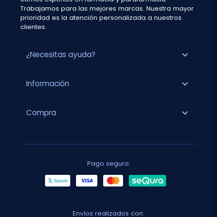
Trabajamos para las mejores marcas. Nuestra mayor
prioridad es la atención personalizada a nuestros
clientes.
expand_more
¿Necesitas ayuda?
expand_more
Información
expand_more
Compra
Pago seguro:
Envíos realizados con: