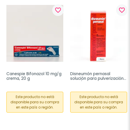
favorite_border
favorite_border
Canespie Bifonazol 10 mg/g 
Disneumón pernasal 
crema, 20 g
solución para pulverización 
5 mg/ml, 25 ml
Este producto no está
Este producto no está
disponible para su compra
disponible para su compra
en este país o región.
en este país o región.