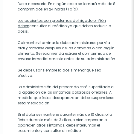
fuera necesario. En ningún caso se tomará más de 8
comprimidos en 24 horas (1 día).
Los pacientes con problemas de hígado o riñón
deben
consultar al médico ya que deben reducir la
dosis.
Calmante vitaminado debe administrarse por vía
oral y tomarse después de las comidas o con algún
alimento. Se recomienda extraer el comprimido del
envase inmediatamente antes de su administración.
Se debe usar siempre la dosis menor que sea
efectiva.
La administración del preparado está supeditado a
la aparición de los síntomas dolorosos o febriles. A
medida que éstos desaparezcan debe suspenderse
esta medicación.
Si el dolor se mantiene durante más de 10 días, o la
fiebre durante más de 3 días, o bien empeoran o
aparecen otros síntomas, debe interrumpir el
tratamiento y consultar al médico.