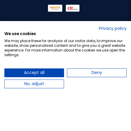
No lo decimos nosotros...
Privacy policy
We use cookies
¡Tu opinión es importante!
We may place these for analysis of our visitor data, to improve our
website, show personalised content and to give you a great website
experience. For more information about the cookies we use open the
settings.
Copyright © 2010-2026 Farmacia Barata S.L. Todos los
derechos reservados.
Accept all
Deny
No, adjust
Total:
5,40 €
−
+
Añadir al carrito