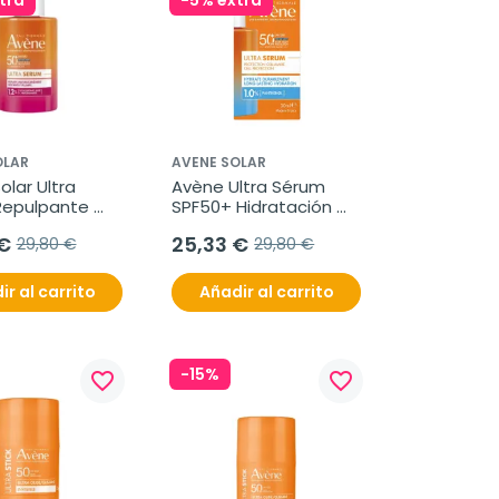
tra
-5% extra
OLAR
AVENE SOLAR
lar Ultra 
Avène Ultra Sérum 
epulpante 
SPF50+ Hidratación 
 30 ml
Duradera, 30 ml
€
25,33 €
29,80 €
29,80 €
ir al carrito
Añadir al carrito
-15%
favorite_border
favorite_border