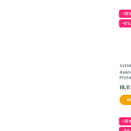
-15
-5%
AVENE
Avene
Prote
ml
16,11
Añ
-15