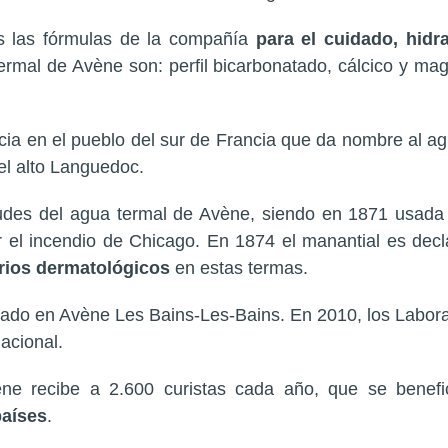
as las fórmulas de la compañía
para el cuidado, hidr
termal de Avène son: perfil bicarbonatado, cálcico y mag
icia en
el pueblo del sur de Francia que da nombre al agu
del alto Languedoc.
des del agua termal de Avène, siendo en 1871 usada c
 el incendio de Chicago. En 1874 el manantial es decl
orios dermatológicos
en estas termas.
tuado en Avène Les Bains-Les-Bains. En 2010, los Labo
acional.
ène recibe a 2.600 curistas cada año, que se benefi
países
.