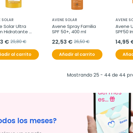
 SOLAR
AVENE SOLAR
AVENE S
 Solar Ultra 
Avene Spray Familia 
Avene Ul
m Hidratante 
SPF 50+, 400 ml
SPF50 In
+, 30 ml
33 €
22,53 €
14,95 
29,80 €
26,50 €
adir al carrito
Añadir al carrito
Añad
Mostrando 25 - 44 de 44 p
odos los meses?