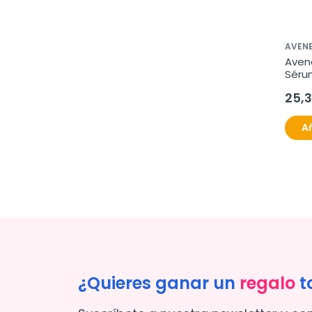
AVENE
Avene
Séru
SPF50
25,
Añ
¿Quieres ganar un
regalo
t