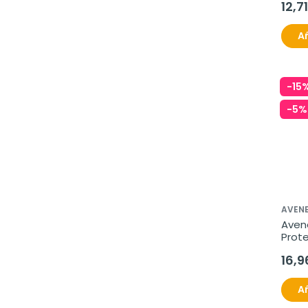
12,7
Añ
-15
-5%
AVENE
Avene
Prote
16,9
Añ