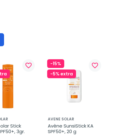
-15%
favorite_border
favorite_border
tra
-5% extra
OLAR
AVENE SOLAR
lar Stick 
Avène SunsiStick KA 
PF50+, 3gr.
SPF50+, 20 g