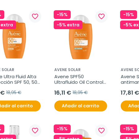
%
-15%
-15%
favorite_border
favorite_border
 extra
-5% extra
-5% ex
 SOLAR
AVENE SOLAR
AVENE S
 Ultra Fluid Alta 
Avene SPF50 
Avene So
cción SPF 50, 50 
Ultrafluido Oil Control, 
antiman
50 ml
40 ml
 €
16,11 €
17,81 €
18,95 €
18,95 €
adir al carrito
Añadir al carrito
Añad
%
-15%
-15%
favorite_border
favorite_border