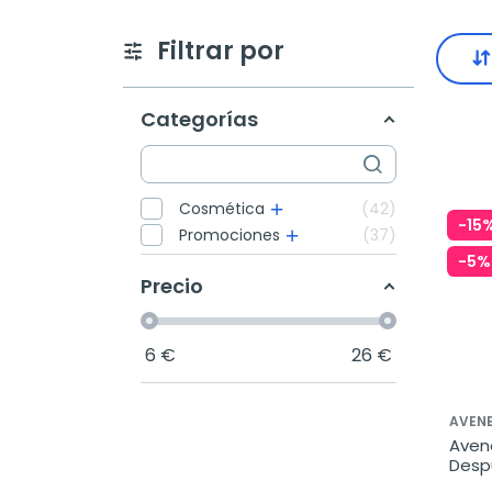
Filtrar por
Categorías
Cosmética
42
-15
Promociones
37
-5%
Precio
6
€
26
€
AVENE
Aven
Despu
ml