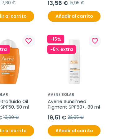
13,56 €
7,80 €
15,95 €
ir al carrito
Añadir al carrito
-15%
favorite_border
favorite_border
tra
-5% extra
OLAR
AVENE SOLAR
trafluido Oil 
Avene Sunsimed 
 SPF50, 50 ml
Pigment SPF50+, 80 ml
€
19,51 €
18,90 €
22,95 €
ir al carrito
Añadir al carrito