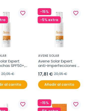
-15%
favorite_border
favorite_border
tra
-5% extra
OLAR
AVENE SOLAR
lar Expert 
Avene Solar Expert 
chas SPF50+, 
anti-imperfecciones 
SPF50+, 40 ml
17,81 €
20,95 €
20,95 €
ir al carrito
Añadir al carrito
-15%
favorite_border
favorite_border