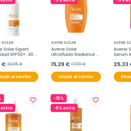
 extra
-5% extra
-5% ex
 SOLAR
AVENE SOLAR
AVENE S
 Solar Expert 
Avene Solar 
Avene So
dad SPF50+, 40 
Ultrafluido Radiance 
Serum R
SPF50+, 50 ml
SPF50+,
1 €
15,29 €
25,33 
20,95 €
17,99 €
adir al carrito
Añadir al carrito
Añad
%
-15%
favorite_border
favorite_border
 extra
-5% extra