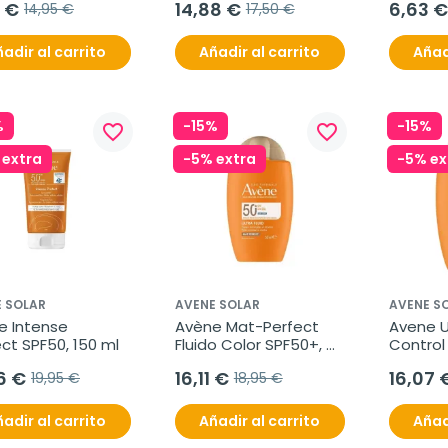
1 €
14,88 €
6,63 €
14,95 €
17,50 €
adir al carrito
Añadir al carrito
Añad
%
-15%
-15%
favorite_border
favorite_border
 extra
-5% extra
-5% ex
 SOLAR
AVENE SOLAR
AVENE S
 Intense 
Avène Mat-Perfect 
Avene Ul
ct SPF50, 150 ml
Fluido Color SPF50+, 
Control
50ml.
6 €
16,11 €
16,07 
19,95 €
18,95 €
adir al carrito
Añadir al carrito
Añad