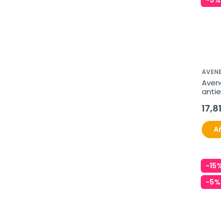
-5%
AVENE
Avene
antie
ml
17,8
Añ
-15
-5%