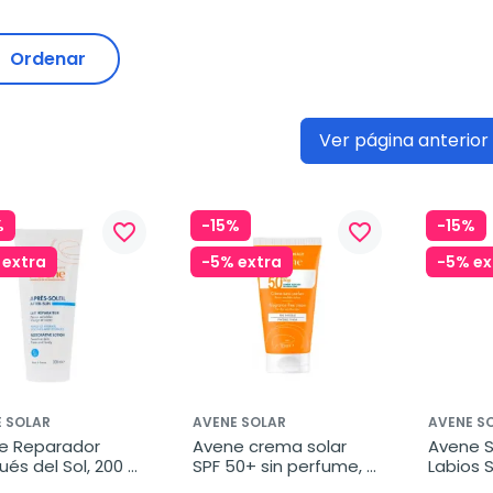
Ordenar
Ver página anterior
%
-15%
-15%
favorite_border
favorite_border
 extra
-5% extra
-5% ex
 SOLAR
AVENE SOLAR
AVENE S
e Reparador 
Avene crema solar 
Avene So
és del Sol, 200 
SPF 50+ sin perfume, 
Labios S
50 ml