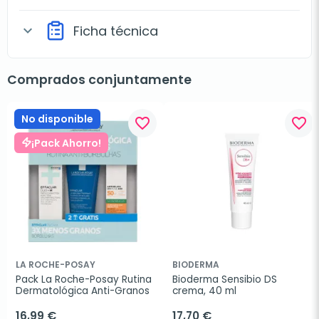
Ficha técnica
expand_more
Comprados conjuntamente
No disponible
favorite_border
favorite_border
¡Pack Ahorro!
LA ROCHE-POSAY
BIODERMA
Pack La Roche-Posay Rutina 
Bioderma Sensibio DS 
Dermatológica Anti-Granos
crema, 40 ml
16,99 €
17,70 €