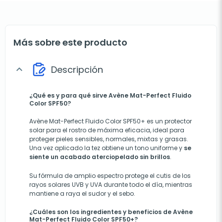
Más sobre este producto
Descripción
expand_more
¿Qué es y para qué sirve Avène Mat-Perfect Fluido
Color SPF50?
Avène Mat-Perfect Fluido Color SPF50+ es un protector
solar para el rostro de máxima eficacia, ideal para
proteger pieles sensibles, normales, mixtas y grasas.
Una vez aplicado la tez obtiene un tono uniforme y
se
siente un acabado aterciopelado sin brillos
.
Su fórmula de amplio espectro protege el cutis de los
rayos solares UVB y UVA durante todo el día, mientras
mantiene a raya el sudor y el sebo.
¿Cuáles son los ingredientes y beneficios de Avène
Mat-Perfect Fluido Color SPF50+?