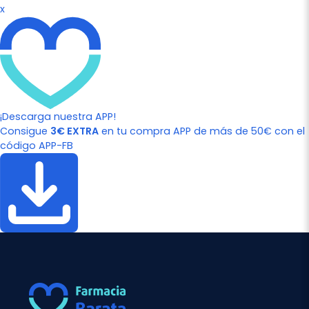
x
¡Descarga nuestra APP!
Consigue
3€ EXTRA
en tu compra APP de más de 50€ con el
código APP-FB