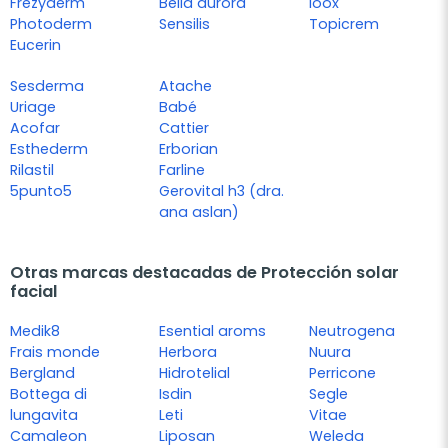
Frezyderm
Bella aurora
Ioox
Photoderm
Sensilis
Topicrem
Eucerin
Sesderma
Atache
Uriage
Babé
Acofar
Cattier
Esthederm
Erborian
Rilastil
Farline
5punto5
Gerovital h3 (dra.
ana aslan)
Otras marcas destacadas de Protección solar
facial
Medik8
Esential aroms
Neutrogena
Frais monde
Herbora
Nuura
Bergland
Hidrotelial
Perricone
Bottega di
Isdin
Segle
lungavita
Leti
Vitae
Camaleon
Liposan
Weleda