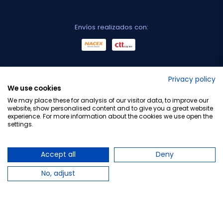
Envíos realizados con:
No lo decimos nosotros...
Privacy policy
We use cookies
¡Tu opinión es importante!
We may place these for analysis of our visitor data, to improve our
website, show personalised content and to give you a great website
experience. For more information about the cookies we use open the
settings.
Copyright © 2010-2026 Farmacia Barata S.L. Todos los
derechos reservados.
Accept all
Deny
No, adjust
Total:
16,11 €
18,95 €