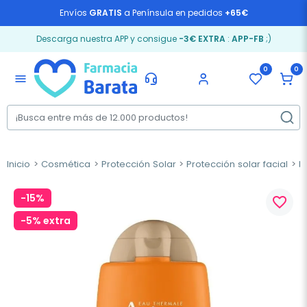
Envíos
GRATIS
a Península en pedidos
+65€
Descarga nuestra APP y consigue
-3€ EXTRA
:
APP-FB
;)
0
0
menu
Inicio
Cosmética
Protección Solar
Protección solar facial
M
-15%
favorite_border
-5% extra