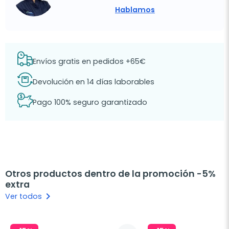
Hablamos
Envíos gratis en pedidos +65€
Devolución en 14 días laborables
Pago 100% seguro garantizado
Otros productos dentro de la promoción -5%
extra
keyboard_arrow_right
Ver todos