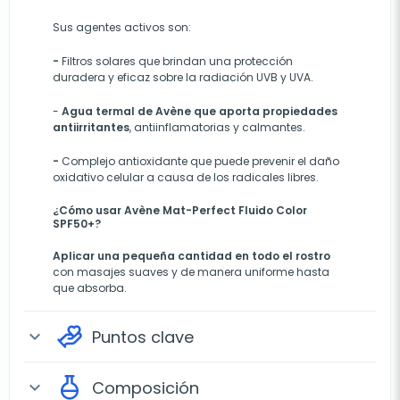
Sus agentes activos son:
-
Filtros solares que brindan una protección
duradera y eficaz sobre la radiación UVB y UVA.
-
Agua termal de Avène que aporta propiedades
antiirritantes
, antiinflamatorias y calmantes.
-
Complejo antioxidante que puede prevenir el daño
oxidativo celular a causa de los radicales libres.
¿Cómo usar Avène Mat-Perfect Fluido Color
SPF50+?
Aplicar una pequeña cantidad en todo el rostro
con masajes suaves y de manera uniforme hasta
que absorba.
Puntos clave
expand_more
Composición
expand_more