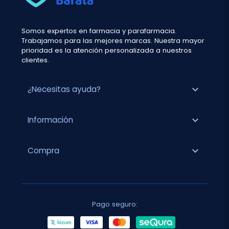
Somos expertos en farmacia y parafarmacia.
Trabajamos para las mejores marcas. Nuestra mayor
prioridad es la atención personalizada a nuestros
clientes.
expand_more
¿Necesitas ayuda?
expand_more
Información
expand_more
Compra
Pago seguro: