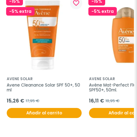
-15%
-15%
favorite_border
-5% extra
-5% extra
AVENE SOLAR
AVENE SOLAR
Avene Cleanance Solar SPF 50+, 50 
Avène Mat-Perfect Flui
ml
SPF50+, 50ml.
15,26 €
16,11 €
17,95 €
18,95 €
Añadir al carrito
Añadir al car