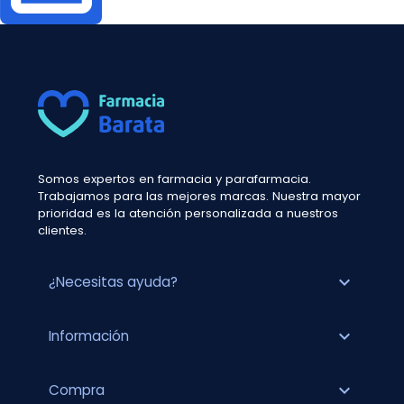
Somos expertos en farmacia y parafarmacia.
Trabajamos para las mejores marcas. Nuestra mayor
prioridad es la atención personalizada a nuestros
clientes.
expand_more
¿Necesitas ayuda?
expand_more
Información
expand_more
Compra