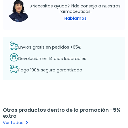
¿Necesitas ayuda? Pide consejo a nuestras
farmacéuticas.
Hablamos
Envíos gratis en pedidos +65€
Devolución en 14 días laborables
Pago 100% seguro garantizado
Otros productos dentro de la promoción -5%
extra
keyboard_arrow_right
Ver todos