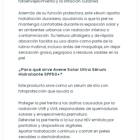
fotoenvejecimiento y la irritación cutánea.
Además de su función protectora, este sérum aporta
hidratación duradera, ayudando a que la piel se
mantenga confortable durante la exposición solar y
en ambientes urbanos con radiación intensa o
contaminación. Su textura ultraligera y de rápida
absorción facilita su uso diario como parte de la
rutina matinal, incluso antes del maquillaje, sin dejar
sensación grasa, pegajosa o residuos visibles en la
piel.
¿Para qué sirve Avene Solar Ultra Sérum
Hidratante SPF50+?
Este producto sirve como un sérum de día con
fotoprotección que ayuda a:
Proteger la piel frente a los daños causados por la
radiación UVB y UVA, responsables de quemaduras
solares y envejecimiento prematuro.
Defender la piel frente a la luz azul HEV emitida por
pantallas y dispositivos digitales.
Aportar hidratación continua y confort en pieles
sensibles o deshidratadas.