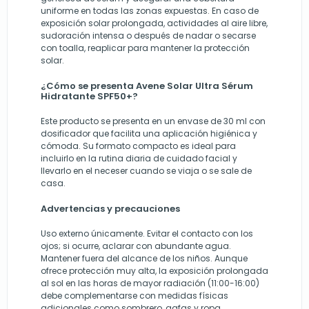
uniforme en todas las zonas expuestas. En caso de
exposición solar prolongada, actividades al aire libre,
sudoración intensa o después de nadar o secarse
con toalla, reaplicar para mantener la protección
solar.
¿Cómo se presenta Avene Solar Ultra Sérum
Hidratante SPF50+?
Este producto se presenta en un envase de 30 ml con
dosificador que facilita una aplicación higiénica y
cómoda. Su formato compacto es ideal para
incluirlo en la rutina diaria de cuidado facial y
llevarlo en el neceser cuando se viaja o se sale de
casa.
Advertencias y precauciones
Uso externo únicamente. Evitar el contacto con los
ojos; si ocurre, aclarar con abundante agua.
Mantener fuera del alcance de los niños. Aunque
ofrece protección muy alta, la exposición prolongada
al sol en las horas de mayor radiación (11:00-16:00)
debe complementarse con medidas físicas
adicionales como sombrero, gafas y ropa