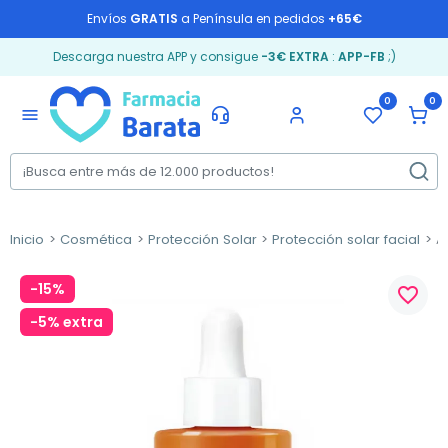
Envíos
GRATIS
a Península en pedidos
+65€
Descarga nuestra APP y consigue
-3€ EXTRA
:
APP-FB
;)
0
0
menu
Inicio
Cosmética
Protección Solar
Protección solar facial
Av
-15%
favorite_border
-5% extra