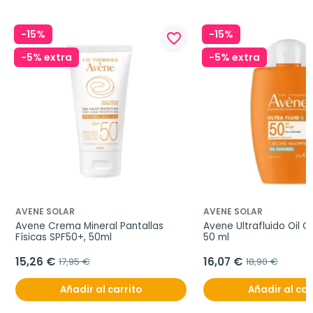
-15%
-15%
favorite_border
-5% extra
-5% extra
AVENE SOLAR
AVENE SOLAR
Avene Crema Mineral Pantallas 
Avene Ultrafluido Oil Co
Físicas SPF50+, 50ml
50 ml
15,26 €
16,07 €
17,95 €
18,90 €
Añadir al carrito
Añadir al car