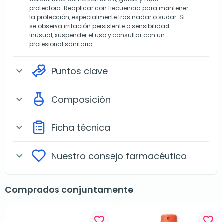
protectora. Reaplicar con frecuencia para mantener
la protección, especialmente tras nadar o sudar. Si
se observa irritación persistente o sensibilidad
inusual, suspender el uso y consultar con un
profesional sanitario.
Puntos clave
expand_more
Composición
expand_more
Ficha técnica
expand_more
Nuestro consejo farmacéutico
expand_more
Comprados conjuntamente
favorite_border
favorite_border