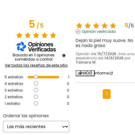
5
5
/
5
/
5
Opinión verificada
Dejan la piel muy suave. No 
es nada graso
Opinión del
15/7/2026
, tras una
Basado en
1
opiniones
experiencia del
14/6/2026
por
sometidas a control
Tamara M.
Ver todas las reseñas de este sitio
Útil
(0)
Informe
5
estrellas
1
4
estrellas
0
3
estrellas
0
1
2
estrellas
0
1
estrella
0
Ordenar las opiniones