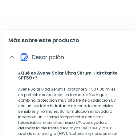
Más sobre este producto
Descripción
expand_more
¿Qué es Avene Solar Ultra Sérum Hidratante
SPF50+?
Avene Solar Ultra Sérum Hidratante SPF50+ 30 ml es
un protector solar facial en formato sérum que
combina protección muy alta frente a radiación UV
con un cuidado hidratante adecuado para pieles
sensibles y normales. Su formulación innovadora
incorpora un sistema fotoprotector con filtros
fotoestables, entre ellos Triasorb™, que ayuda a
defender la piel frente a los rayos UVB, UVA y la luz
azul de alta energía (HEV), factores implicados en el