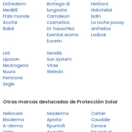
Esthederm
Bottega di
Herbora
Medik8
lungavita
Hidrotelial
Frais monde
Camaleon
Isdin
Acofar
cosmetics
La roche posay
Babé
Dr. hauschka
anthelios
Esential aroms
Ladival
Eucerin
Leti
Sensilis
Liposan
Sun system
Neutrogena
Vitae
Nuura
Weleda
Perricone
Segle
Otras marcas destacadas de Protección Solar
Heliocare
Sesderma
Cattier
Bioderma
Apivita
Caudalie
A-derma
5punto5
Cerave