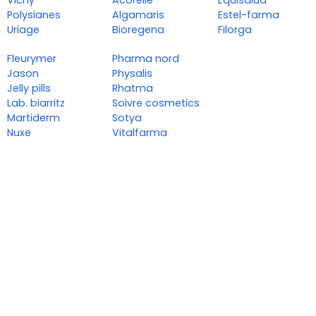
Vichy
Acorelle
Equisalud
Polysianes
Algamaris
Estel-farma
Uriage
Bioregena
Filorga
Fleurymer
Pharma nord
Jason
Physalis
Jelly pills
Rhatma
Lab. biarritz
Soivre cosmetics
Martiderm
Sotya
Nuxe
Vitalfarma