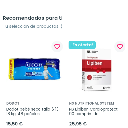
Recomendados para ti
Tu selección de productos ;)
¡En oferta!
favorite_border
favorite_border
DODOT
NS NUTRITIONAL SYSTEM
Dodot bebé seco talla 6 13-
NS Lipiben Cardioprotect, 
18 kg, 48 pañales
90 comprimidos
15,50 €
25,95 €