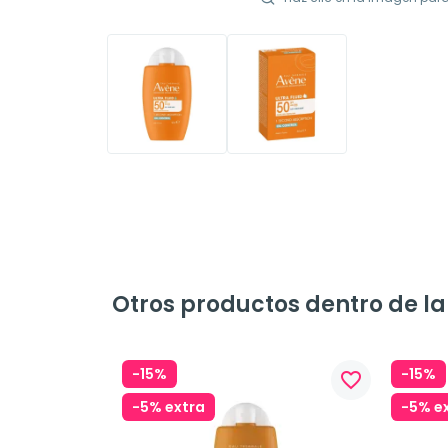
Otros productos dentro de l
-15%
-15%
favorite_border
-5% extra
-5% e