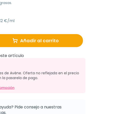
 grasas.
32 €/ml
Añadir al carrito
ste artículo
s de Avène. Oferta no reflejada en el precio
n la pasarela de pago.
romoción
ayuda? Pide consejo a nuestras
as.