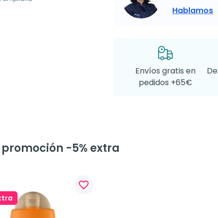
Hablamos
Envíos gratis en
De
pedidos +65€
a promoción -5% extra
favorite_border
xtra