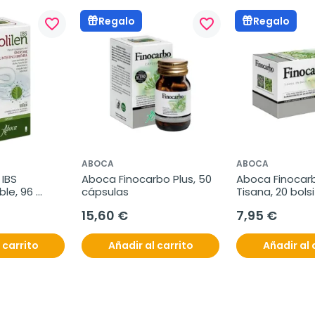
Regalo
Regalo
favorite_border
favorite_border
ABOCA
ABOCA
IBS 
Aboca Finocarbo Plus, 50 
Aboca Finocarb
ble, 96 
cápsulas
Tisana, 20 bols
15,60 €
7,95 €
 carrito
Añadir al carrito
Añadir al 