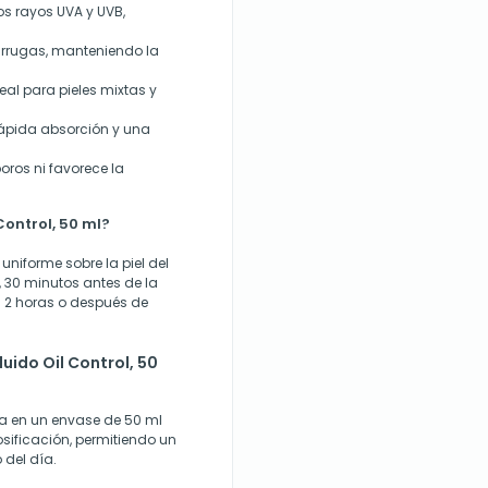
os rayos UVA y UVB,
arrugas, manteniendo la
ideal para pieles mixtas y
 rápida absorción y una
oros ni favorece la
Control, 50 ml?
niforme sobre la piel del
s, 30 minutos antes de la
a 2 horas o después de
uido Oil Control, 50
nta en un envase de 50 ml
osificación, permitiendo un
del día.