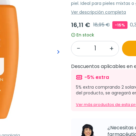
piel. Ideal para pieles mixtas o
Ver descripción completa
16,11 €
18,95 €
0,
-15%
En stock
keyboard_arrow_right
Siguiente
Descuentos aplicables en e
-5% extra
5% extra comprando 2 solare
del producto, se agregará e
Ver más productos de esta p
¿Necesitas 
farmacéutic
a ampliarla