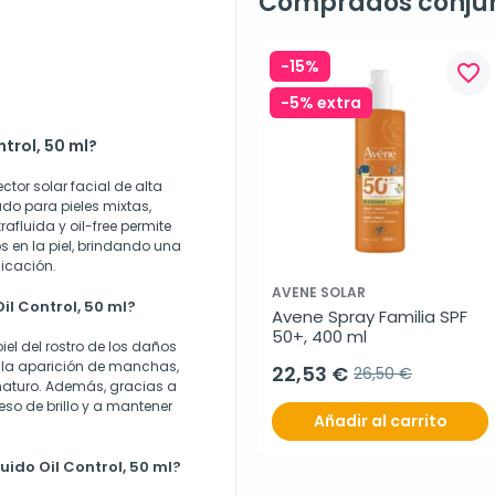
Comprados conju
-15%
favorite_border
-5% extra
trol, 50 ml?
ector solar facial de alta
do para pieles mixtas,
afluida y oil-free permite
s en la piel, brindando una
licación.
AVENE SOLAR
il Control, 50 ml?
Avene Spray Familia SPF 
50+, 400 ml
iel del rostro de los daños
o la aparición de manchas,
22,53 €
26,50 €
maturo. Además, gracias a
ceso de brillo y a mantener
Añadir al carrito
uido Oil Control, 50 ml?