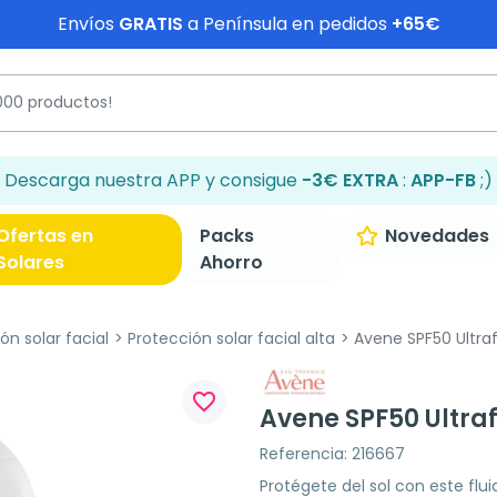
Envíos
GRATIS
a Península en pedidos
+65€
Descarga nuestra APP y consigue
-3€ EXTRA
:
APP-FB
;)
Ofertas en
Packs
Novedades
Solares
Ahorro
ón solar facial
Protección solar facial alta
Avene SPF50 Ultrafl
favorite_border
Avene SPF50 Ultraf
Referencia: 216667
Protégete del sol con este flui