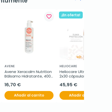
ntamente
Anterior
Siguiente
¡En oferta!
favorite_border
favorite_border
AVENE
HELIOCARE
Avene Xeracalm Nutrition 
Heliocare Ultra D DUPLO, 
Bálsamo Hidratante, 400 
2x30 cápsulas
ml
16,70 €
45,95 €
Añadir al carrito
Añadir al carrito