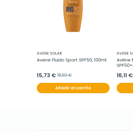
AVENE SOLAR
AVENE S
Avene Fluido Sport SPF50, 100ml.
Avène M
SPF50+,
15,73 €
16,11 €
18,50 €
Añadir al carrito