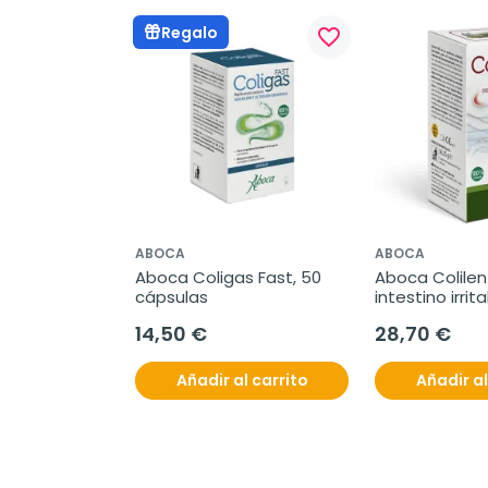
Regalo
favorite_border
ABOCA
ABOCA
Aboca Coligas Fast, 50 
Aboca Colilen 
cápsulas
intestino irrita
cápsulas
14,50 €
28,70 €
Añadir al carrito
Añadir al