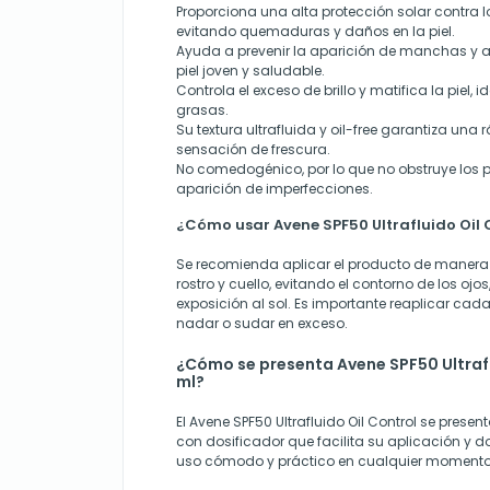
Proporciona una alta protección solar contra l
evitando quemaduras y daños en la piel.
Ayuda a prevenir la aparición de manchas y 
piel joven y saludable.
Controla el exceso de brillo y matifica la piel, 
grasas.
Su textura ultrafluida y oil-free garantiza una
sensación de frescura.
No comedogénico, por lo que no obstruye los p
aparición de imperfecciones.
¿Cómo usar Avene SPF50 Ultrafluido Oil 
Se recomienda aplicar el producto de manera u
rostro y cuello, evitando el contorno de los ojo
exposición al sol. Es importante reaplicar cad
nadar o sudar en exceso.
¿Cómo se presenta Avene SPF50 Ultrafl
ml?
El Avene SPF50 Ultrafluido Oil Control se prese
con dosificador que facilita su aplicación y d
uso cómodo y práctico en cualquier momento 