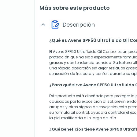
Más sobre este producto
Descripción
expand_more
¿Qué es Avene SPF50 Ultrafluido Oil Con
El Avene SPF50 Ultrafluido Oil Control es un prot
protección que ha sido especialmente formula
grasas y con tendencia acneica. Su textura ultr
una rápida absorción sin dejar residuos graso
sensación de frescura y confort durante su ap
¿Para qué sirve Avene SPF50 Ultrafluido O
Este producto está diseñado para proteger la p
causados por la exposición al sol, previniend
arrugas y otros signos de envejecimiento pre
su fórmula oil control, ayuda a controlar el ex
la piel matificada a lo largo del día.
¿Qué beneficios tiene Avene SPF50 Ultrafl