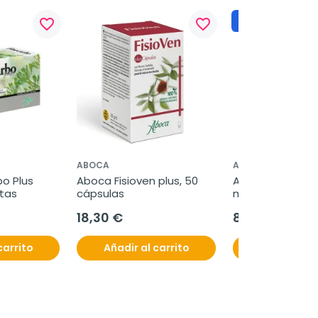
Regalo
favorite_border
favorite_border
ABOCA
ABOCA
o Plus 
Aboca Fisioven plus, 50 
Aboca MeliLax 
itas
cápsulas
microenema con
promelaxin, 6 u
18,30 €
8,95 €
carrito
Añadir al carrito
Añadir al c