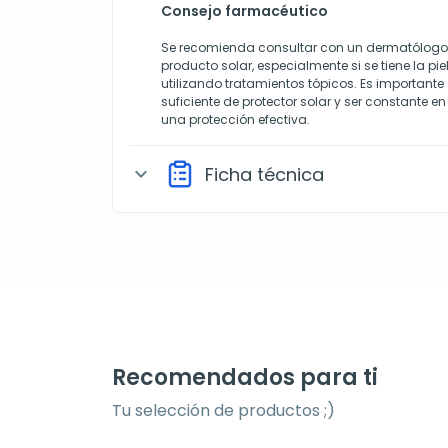
Consejo farmacéutico
Se recomienda consultar con un dermatólogo a
producto solar, especialmente si se tiene la pie
utilizando tratamientos tópicos. Es importante
suficiente de protector solar y ser constante e
una protección efectiva.
Ficha técnica
expand_more
Recomendados para ti
Tu selección de productos ;)