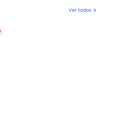
!
Ver todos
keyboard_arrow_right
rder