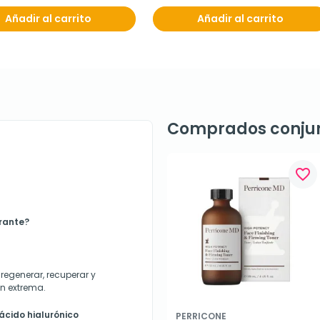
Añadir al carrito
Añadir al carrito
Comprados conju
favorite_border
erante?
regenerar, recuperar y
ón extrema.
ácido hialurónico
PERRICONE