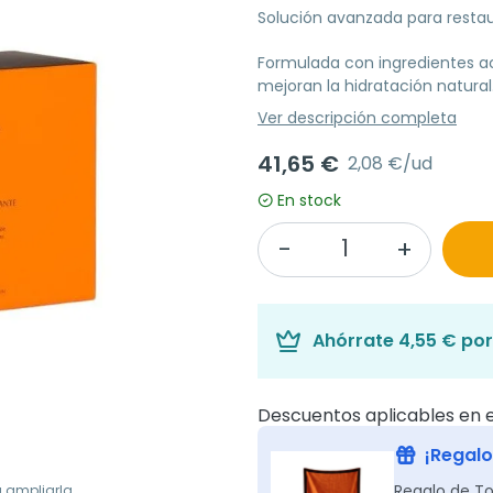
Solución avanzada para restaur
Formulada con ingredientes ac
mejoran la hidratación natural
Ver descripción completa
41,65 €
2,08 €/ud
En stock
Ahórrate
4,55 €
por
Descuentos aplicables en e
¡Regalo
Regalo de To
a ampliarla