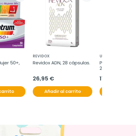
REVIDOX
UNIPHARMA
jer 50+, 
Revidox ADN, 28 cápsulas.
Pirotex DS Cham
200ml.
26,95 €
17,50 €
carrito
Añadir al carrito
Añadir al c