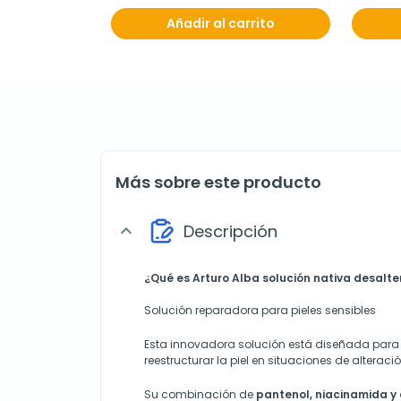
Añadir al carrito
Más sobre este producto
Descripción
expand_more
¿Qué es Arturo Alba solución nativa desalt
Solución reparadora para pieles sensibles
Esta innovadora solución está diseñada para 
reestructurar la piel en situaciones de alteraci
Su combinación de
pantenol, niacinamida y 