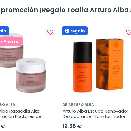
 promoción ¡Regalo Toalla Arturo Alba
alo
Regalo
favorite_border
favorite_bo
k Ahorro!
RO ALBA
DR ARTURO ALBA
Alba Rapsodia Alta 
Arturo Alba Escudo Renovador 
ración Factores de 
Desodorante Transformador
ento, Oferta Duplo 2x50 
 €
19,55 €