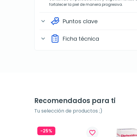
fortalecer la piel de manera progresiva.
Puntos clave
expand_more
Ficha técnica
expand_more
Recomendados para ti
Tu selección de productos ;)
-25%
favorite_border