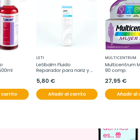
LETI
MULTICENTRUM
o 
Letibalm Fluido 
Multicentrum Mu
 500ml
Reparador para nariz y 
90 comp.
labios, 10ml.
5,80 €
27,95 €
 carrito
Añadir al carrito
Añadir al 