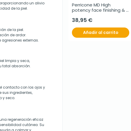
 proporcionando un alivio
Perricone MD High 
idad de la piel.
potency face finishing & 
firming toner, 118 ml
38,95 €
ón de la piel.
Añadir al carrito
sación de ardor.
a agresiones externas.
el limpia y seca,
 total absorción.
el contacto con los ojos y
 sus ingredientes,
o y seco.
una regeneración eficaz
 sensibilidad cutánea. Su
 ayuda a calmar y