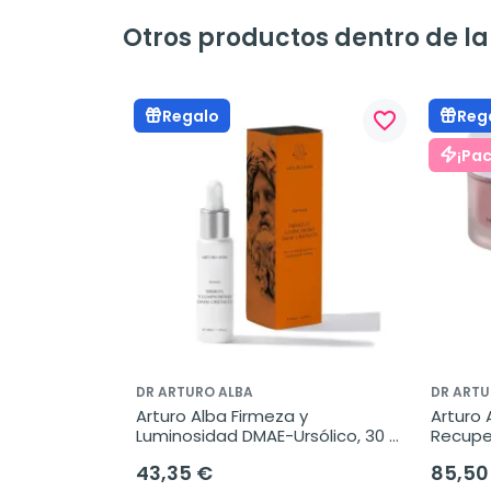
Otros productos dentro de la
Regalo
Reg
favorite_border
¡Pac
DR ARTURO ALBA
DR ARTU
Arturo Alba Firmeza y 
Arturo 
Luminosidad DMAE-Ursólico, 30 
Recupe
ml
Crecimi
43,35 €
85,50
ml