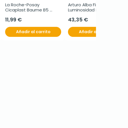
La Roche-Posay 
Arturo Alba Firmeza y 
Cicaplast Baume B5 
Luminosidad DMAE-
SPF50, 40 ml
Ursólico, 30 ml
11,99 €
43,35 €
Añadir al carrito
Añadir al carrito