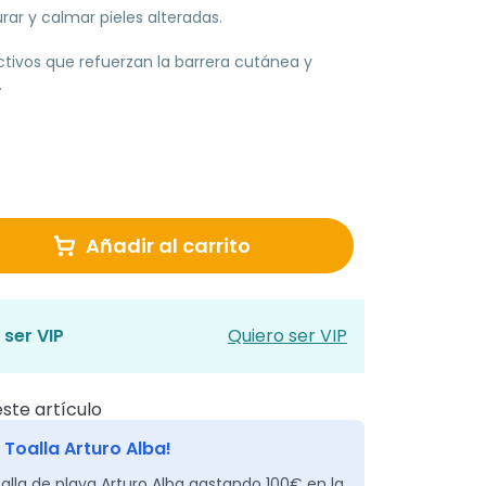
ar y calmar pieles alteradas.
tivos que refuerzan la barrera cutánea y
.
Añadir al carrito
 ser VIP
Quiero ser VIP
ste artículo
 Toalla Arturo Alba!
alla de playa Arturo Alba gastando 100€ en la