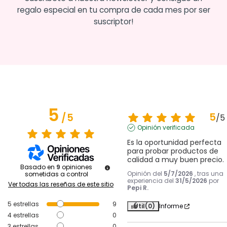
regalo especial en tu compra de cada mes por ser
suscriptor!
5
5
/
5
/
5
Opinión verificada
Es la oportunidad perfecta 
para probar productos de 
calidad a muy buen precio.
Basado en
9
opiniones
Opinión del
5/7/2026
, tras una
sometidas a control
experiencia del
31/5/2026
por
Ver todas las reseñas de este sitio
Pepi R.
5
estrellas
9
Útil
(0)
Informe
4
estrellas
0
3
estrellas
0