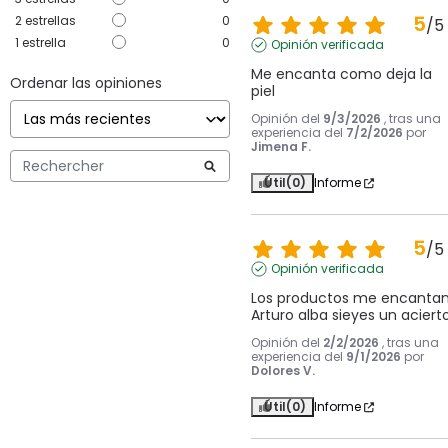
5
2
estrellas
0
/
5
1
estrella
0
Opinión verificada
Me encanta como deja la 
Ordenar las opiniones
piel
Opinión del
9/3/2026
, tras una
experiencia del
7/2/2026
por
Jimena F.
Útil
(0)
Informe
5
/
5
Opinión verificada
Los productos me encantan,
Arturo alba sieyes un aciert
Opinión del
2/2/2026
, tras una
experiencia del
9/1/2026
por
Dolores V.
Útil
(0)
Informe