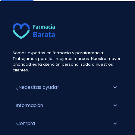
Somos expertos en farmacia y parafarmacia.
Trabajamos para las mejores marcas. Nuestra mayor
prioridad es la atención personalizada a nuestros
clientes.
expand_more
¿Necesitas ayuda?
expand_more
Información
expand_more
Compra