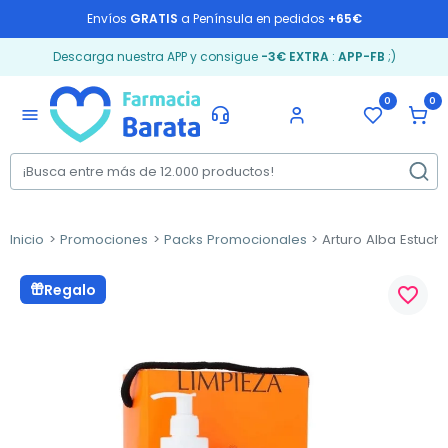
Envíos
GRATIS
a Península en pedidos
+65€
Descarga nuestra APP y consigue
-3€ EXTRA
:
APP-FB
;)
0
0
menu
Inicio
Promociones
Packs Promocionales
Arturo Alba Estuch
Regalo
favorite_border