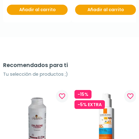
Añadir al carrito
Añadir al carrito
Recomendados para ti
Tu selección de productos ;)
-15%
favorite_border
favorite_border
-5% EXTRA