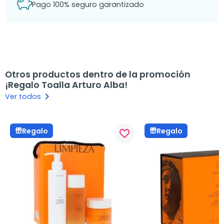
Pago 100% seguro garantizado
Otros productos dentro de la promoción
¡Regalo Toalla Arturo Alba!
keyboard_arrow_right
Ver todos
Regalo
Regalo
favorite_border