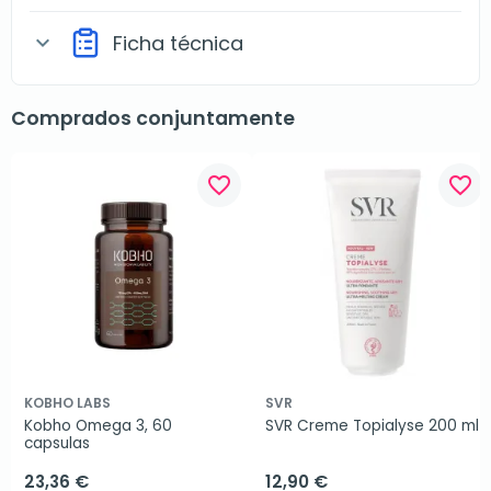
Ficha técnica
expand_more
Comprados conjuntamente
favorite_border
favorite_border
KOBHO LABS
SVR
Kobho Omega 3, 60 
SVR Creme Topialyse 200 ml
capsulas
23,36 €
12,90 €