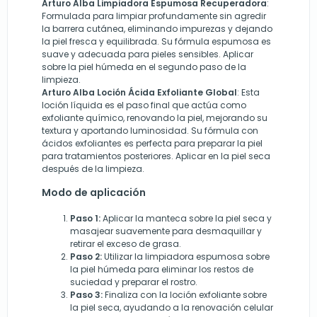
Arturo Alba
Limpiadora Espumosa Recuperadora
:
Formulada para limpiar profundamente sin agredir
la barrera cutánea, eliminando impurezas y dejando
la piel fresca y equilibrada. Su fórmula espumosa es
suave y adecuada para pieles sensibles. Aplicar
sobre la piel húmeda en el segundo paso de la
limpieza.
Arturo Alba
Loción Ácida Exfoliante Global
: Esta
loción líquida es el paso final que actúa como
exfoliante químico, renovando la piel, mejorando su
textura y aportando luminosidad. Su fórmula con
ácidos exfoliantes es perfecta para preparar la piel
para tratamientos posteriores. Aplicar en la piel seca
después de la limpieza.
Modo de aplicación
Paso 1:
Aplicar la manteca sobre la piel seca y
masajear suavemente para desmaquillar y
retirar el exceso de grasa.
Paso 2:
Utilizar la limpiadora espumosa sobre
la piel húmeda para eliminar los restos de
suciedad y preparar el rostro.
Paso 3:
Finaliza con la loción exfoliante sobre
la piel seca, ayudando a la renovación celular