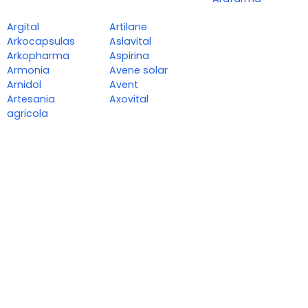
Argital
Artilane
Arkocapsulas
Aslavital
Arkopharma
Aspirina
Armonia
Avene solar
Arnidol
Avent
Artesania
Axovital
agricola