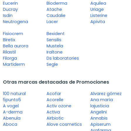
Eucerin
Bioderma
Aquilea
Ducray
Atache
Uriage
Isdin
Caudalie
Listerine
Neutrogena
Lacer
Apivita
Fisiocrem
Bexident
Biretix
Sensilis
Bella aurora
Mustela
Rilastil
Iraltone
Filorga
Ds laboratories
Martiderm
Segle
Otras marcas destacadas de Promociones
100 natural
Acofar
Alvarez gómez
5punto5
Acorelle
Ana maría
A vogel
Activ ozone
lajusticia
A-derma
Activa
Angelini
Abenula
Airbiotic
Annabis
Aboca
Alove cosmetics
Apiserum
Arafarma