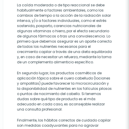
La caída moderada o de tipo reaccional se debe
habitualmente a factores ambientales, como los
cambios de tiempo o la acción de la radiación solar
intensa, y/o a factores individuales, como el estrés
sostenido, posparto, carencias nutricionales de
algunas vitaminas o hierro, por el efecto secundario
de algunos fármacos o tras una convalescencia. Lo
primero que debemos asegurar es un aporte correcto
de todos los nutrientes necesarios para el
crecimiento capilar a través de una dieta equilibrada
y, en caso de necesitar un refuerzo, mediante la toma
de un complemento alimenticio específico.
En segundo lugar, los productos cosméticos de
aplicación tópica sobre el cuero cabelludo (lociones
y ampollitas) puede favorecer la microcirculación y
la disponibilidad de nutrientes en los folículos pilosos
o puntos de nacimiento del cabello. Si tenemos
dudas sobre qué tipo de producto es el más
adecuado en cada caso, es aconsejable realizar
una consulta profesional.
Finalmente, los hábitos correctos de cuidado capilar
son medidas coadyuvantes para no agravar