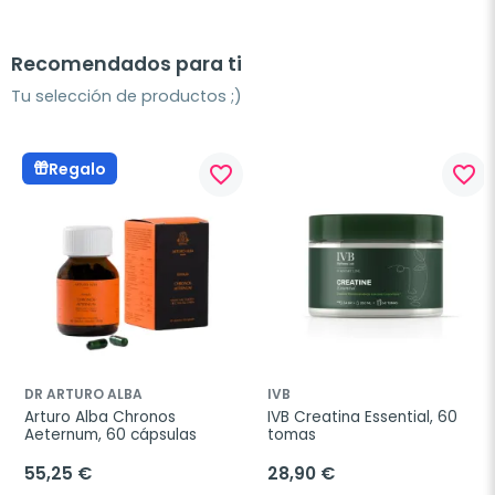
Recomendados para ti
Tu selección de productos ;)
Regalo
favorite_border
favorite_border
DR ARTURO ALBA
IVB
Arturo Alba Chronos 
IVB Creatina Essential, 60 
Aeternum, 60 cápsulas
tomas
55,25 €
28,90 €