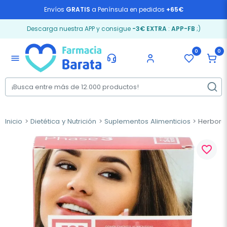
Envíos
GRATIS
a Península en pedidos
+65€
Descarga nuestra APP y consigue
-3€ EXTRA
:
APP-FB
;)
0
0
menu
Inicio
Dietética y Nutrición
Suplementos Alimenticios
Herbora P
favorite_border