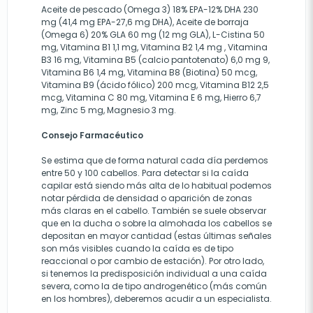
Aceite de pescado (Omega 3) 18% EPA-12% DHA 230
mg (41,4 mg EPA-27,6 mg DHA), Aceite de borraja
(Omega 6) 20% GLA 60 mg (12 mg GLA), L-Cistina 50
mg, Vitamina B1 1,1 mg, Vitamina B2 1,4 mg , Vitamina
B3 16 mg, Vitamina B5 (calcio pantotenato) 6,0 mg 9,
Vitamina B6 1,4 mg, Vitamina B8 (Biotina) 50 mcg,
Vitamina B9 (ácido fólico) 200 mcg, Vitamina B12 2,5
mcg, Vitamina C 80 mg, Vitamina E 6 mg, Hierro 6,7
mg, Zinc 5 mg, Magnesio 3 mg.
Consejo Farmacéutico
Se estima que de forma natural cada día perdemos
entre 50 y 100 cabellos. Para detectar si la caída
capilar está siendo más alta de lo habitual podemos
notar pérdida de densidad o aparición de zonas
más claras en el cabello. También se suele observar
que en la ducha o sobre la almohada los cabellos se
depositan en mayor cantidad (estas últimas señales
son más visibles cuando la caída es de tipo
reaccional o por cambio de estación). Por otro lado,
si tenemos la predisposición individual a una caída
severa, como la de tipo androgenético (más común
en los hombres), deberemos acudir a un especialista.