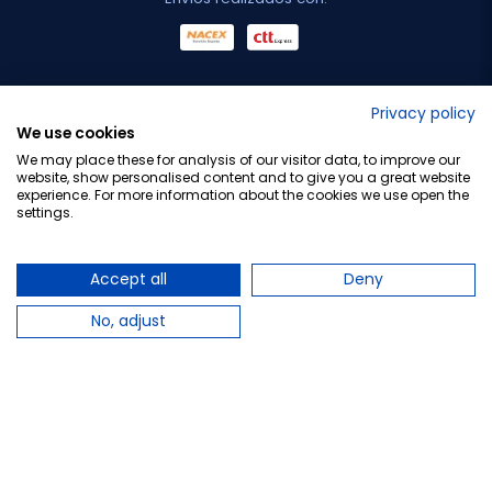
No lo decimos nosotros...
Privacy policy
We use cookies
¡Tu opinión es importante!
We may place these for analysis of our visitor data, to improve our
website, show personalised content and to give you a great website
experience. For more information about the cookies we use open the
settings.
Copyright © 2010-2026 Farmacia Barata S.L. Todos los
derechos reservados.
Accept all
Deny
No, adjust
Total:
17,79 €
−
+
Añadir al carrito