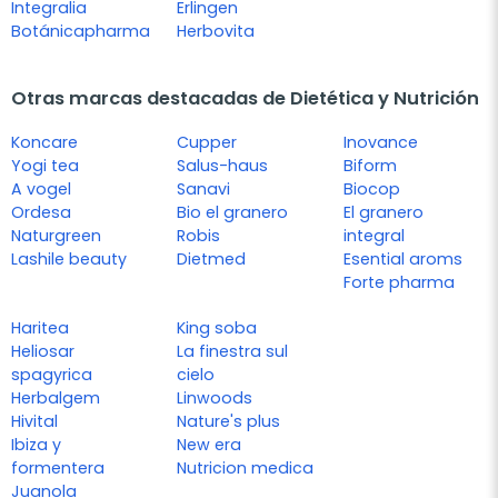
Integralia
Erlingen
Botánicapharma
Herbovita
Otras marcas destacadas de Dietética y Nutrición
Koncare
Cupper
Inovance
Yogi tea
Salus-haus
Biform
A vogel
Sanavi
Biocop
Ordesa
Bio el granero
El granero
Naturgreen
Robis
integral
Lashile beauty
Dietmed
Esential aroms
Forte pharma
Haritea
King soba
Heliosar
La finestra sul
spagyrica
cielo
Herbalgem
Linwoods
Hivital
Nature's plus
Ibiza y
New era
formentera
Nutricion medica
Juanola