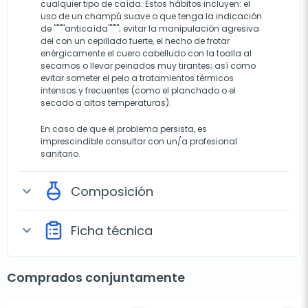
cualquier tipo de caída. Estos hábitos incluyen: el
uso de un champú suave o que tenga la indicación
de """"anticaída""""; evitar la manipulación agresiva
del con un cepillado fuerte, el hecho de frotar
enérgicamente el cuero cabelludo con la toalla al
secarnos o llevar peinados muy tirantes; así como
evitar someter el pelo a tratamientos térmicos
intensos y frecuentes (como el planchado o el
secado a altas temperaturas).
En caso de que el problema persista, es
imprescindible consultar con un/a profesional
sanitario.
Composición
expand_more
Ficha técnica
expand_more
Comprados conjuntamente