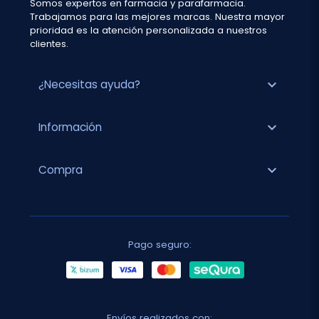
Somos expertos en farmacia y parafarmacia.
Trabajamos para las mejores marcas. Nuestra mayor
prioridad es la atención personalizada a nuestros
clientes.
expand_more
¿Necesitas ayuda?
expand_more
Información
expand_more
Compra
Pago seguro:
Envíos realizados con: