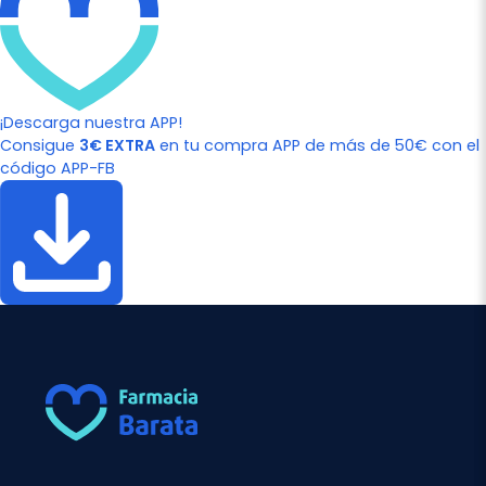
¡Descarga nuestra APP!
Consigue
3€ EXTRA
en tu compra APP de más de 50€ con el
código APP-FB