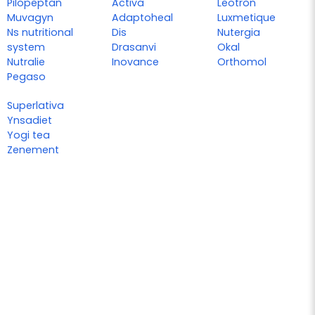
Pilopeptan
Activa
Leotron
Muvagyn
Adaptoheal
Luxmetique
Ns nutritional
Dis
Nutergia
system
Drasanvi
Okal
Nutralie
Inovance
Orthomol
Pegaso
Superlativa
Ynsadiet
Yogi tea
Zenement