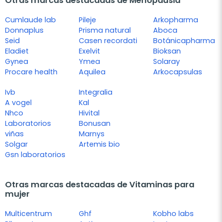
Otras marcas destacadas de Menopausia
Cumlaude lab
Pileje
Arkopharma
Donnaplus
Prisma natural
Aboca
Seid
Casen recordati
Botánicapharma
Eladiet
Exelvit
Bioksan
Gynea
Ymea
Solaray
Procare health
Aquilea
Arkocapsulas
Ivb
Integralia
A vogel
Kal
Nhco
Hivital
Laboratorios
Bonusan
viñas
Marnys
Solgar
Artemis bio
Gsn laboratorios
Otras marcas destacadas de Vitaminas para
mujer
Multicentrum
Ghf
Kobho labs