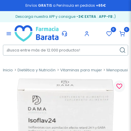
Envíos
GRATIS
a Península en pedidos
+65€
Descarga nuestra APP y consigue
-3€ EXTRA
:
APP-FB
;)
0
0
menu
Inicio
Dietética y Nutrición
Vitaminas para mujer
Menopausia
favorite_border