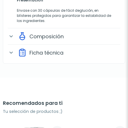
Presentación
Envase con 30 cápsulas de fácil deglución, en
blísteres protegidos para garantizar la estabilidad de
los ingredientes.
Composición
expand_more
Ficha técnica
expand_more
Recomendados para ti
Tu selección de productos ;)