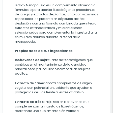
Isoflav Menopausia es un complemento alimenticio
formulado para aportar fitoestrógenos procedentes
de la soja y extractos de plantas, junto con vitaminas
específicas. Se presenta en cápsulas de fácil
deglución, con una fórmula combinada que integra
extractos estandarizados y micronutrientes
seleccionados para complementar la ingesta diaria
en mujeres adultas durante la etapa de la
menopausia.
Propiedades de sus ingredientes
Isoflavonas de soja:
fuente de fitoestrógenos que
contribuyen al mantenimiento de la densidad
mineral ósea y al equilibrio hormonal en mujeres
adultas.
Extracto de ñame:
aporta compuestos de origen
vegetal con potencial antioxidante que ayudan a
proteger las células frente al estrés oxidativo.
Extracto de trébol rojo:
rico en isoflavonas que
complementan la ingesta de fitoestrógenos,
facilitando una suplementación variada.