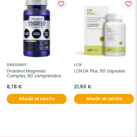
favorite_border
favorite_border
DRASANVI
LCN
Drasanvi Magnesio 
LCN DK Plus, 60 capsulas
Complex, 60 comprimidos
8,78 €
21,50 €
Añadir al carrito
Añadir al carrito