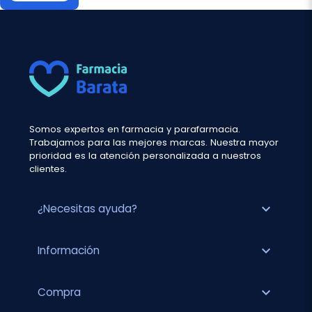
Somos expertos en farmacia y parafarmacia.
Trabajamos para las mejores marcas. Nuestra mayor
prioridad es la atención personalizada a nuestros
clientes.
expand_more
¿Necesitas ayuda?
expand_more
Información
expand_more
Compra