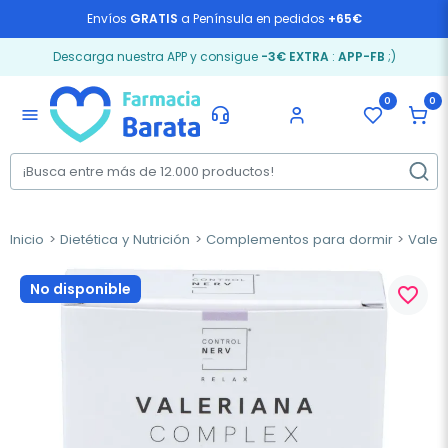
Envíos
GRATIS
a Península en pedidos
+65€
Descarga nuestra APP y consigue
-3€ EXTRA
:
APP-FB
;)
0
0
menu
Inicio
Dietética y Nutrición
Complementos para dormir
Valer
No disponible
favorite_border