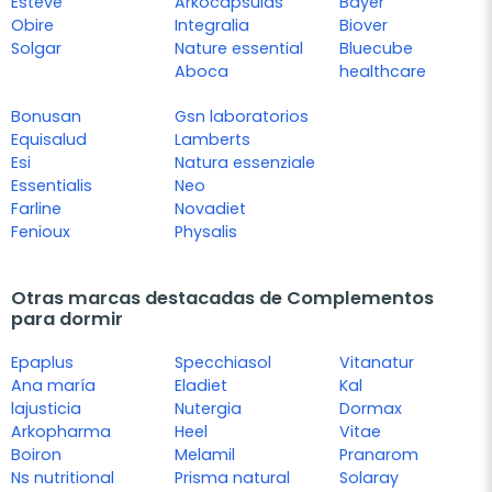
Esteve
Arkocapsulas
Bayer
Obire
Integralia
Biover
Solgar
Nature essential
Bluecube
Aboca
healthcare
Bonusan
Gsn laboratorios
Equisalud
Lamberts
Esi
Natura essenziale
Essentialis
Neo
Farline
Novadiet
Fenioux
Physalis
Otras marcas destacadas de Complementos
para dormir
Epaplus
Specchiasol
Vitanatur
Ana maría
Eladiet
Kal
lajusticia
Nutergia
Dormax
Arkopharma
Heel
Vitae
Boiron
Melamil
Pranarom
Ns nutritional
Prisma natural
Solaray