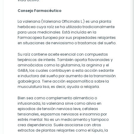
Consejo Farmacéutico
La valeriana (Valeriana Officinalis L.) es una planta
herbácea cuya raíz se ha utilizado tradicionalmente
para usos medicinales. Está incluída en la
Farmacopea Europea por sus propiedades relajantes
en situaciones de nerviosismo o trastornos del sueño.
Su raíz contiene aceite esencial con compuestos
terpénicos de interés. También aporta flavonoides y
aminoácidos como la glutamina, la arginina y el
GABA, los cuales contribuyen a esta acción sedante
e inductora del sueño por aumento de la transmisión
gabaérgica. Tiene acción espasmolítica sobre la
musculatura lisa, es decir, ayuda a relajarla.
Bien sea como complemento alimenticio o
infusionada, la valeriana sirve como alivio en
episodios de tensión nerviosa leve, cefaleas
tensionales, espasmos nerviosos e insomnio por
estrés mental. No es un medicamento y tampoco
crea dependencia. Suele asociarse con otros
extractos de plantas relajantes como el lúpulo, la