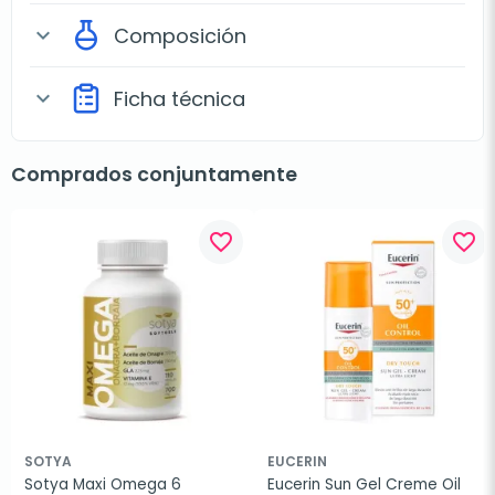
Composición
expand_more
Ficha técnica
expand_more
Comprados conjuntamente
favorite_border
favorite_border
SOTYA
EUCERIN
Sotya Maxi Omega 6 
Eucerin Sun Gel Creme Oil 