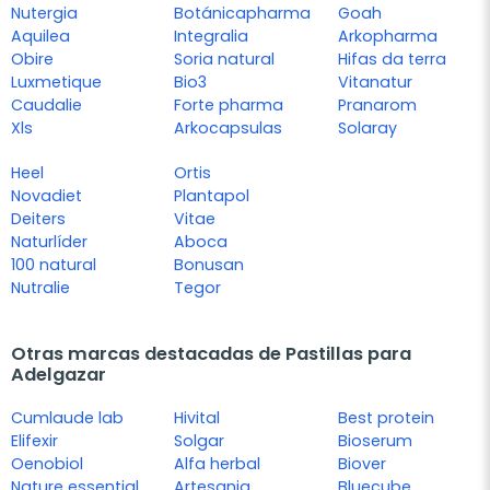
Nutergia
Botánicapharma
Goah
Aquilea
Integralia
Arkopharma
Obire
Soria natural
Hifas da terra
Luxmetique
Bio3
Vitanatur
Caudalie
Forte pharma
Pranarom
Xls
Arkocapsulas
Solaray
Heel
Ortis
Novadiet
Plantapol
Deiters
Vitae
Naturlíder
Aboca
100 natural
Bonusan
Nutralie
Tegor
Otras marcas destacadas de Pastillas para
Adelgazar
Cumlaude lab
Hivital
Best protein
Elifexir
Solgar
Bioserum
Oenobiol
Alfa herbal
Biover
Nature essential
Artesania
Bluecube