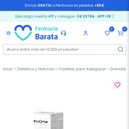
Envíos
GRATIS
a Península en pedidos
+65€
Descarga nuestra APP y consigue
-3€ EXTRA
:
APP-FB
;)
0
0
menu
Inicio
Dietética y Nutrición
Pastillas para Adelgazar
Drenantes
favorite_border