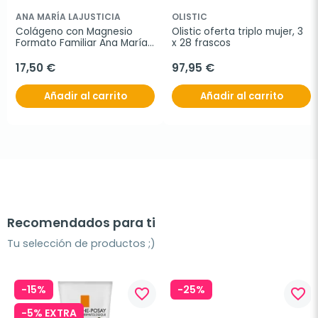
ANA MARÍA LAJUSTICIA
OLISTIC
Colágeno con Magnesio 
Olistic oferta triplo mujer, 3 
Formato Familiar Ana María 
x 28 frascos
Lajusticia, 450 comprimidos
17,50 €
97,95 €
Añadir al carrito
Añadir al carrito
Recomendados para ti
Tu selección de productos ;)
-15%
-25%
favorite_border
favorite_border
-5% EXTRA