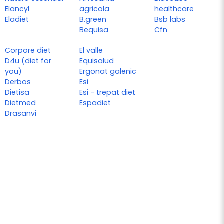
Elancyl
agricola
healthcare
Eladiet
B.green
Bsb labs
Bequisa
Cfn
Corpore diet
El valle
D4u (diet for
Equisalud
you)
Ergonat galenic
Derbos
Esi
Dietisa
Esi - trepat diet
Dietmed
Espadiet
Drasanvi