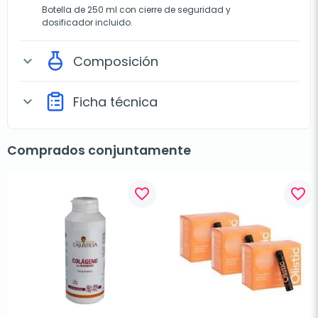
Botella de 250 ml con cierre de seguridad y
dosificador incluido.
Composición
expand_more
Ficha técnica
expand_more
Comprados conjuntamente
favorite_border
favorite_border