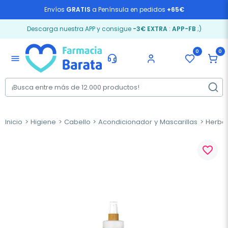
Envíos
GRATIS
a Península en pedidos
+65€
Descarga nuestra APP y consigue
-3€ EXTRA
:
APP-FB
;)
0
0
menu
Inicio
Higiene
Cabello
Acondicionador y Mascarillas
Herbor
favorite_border