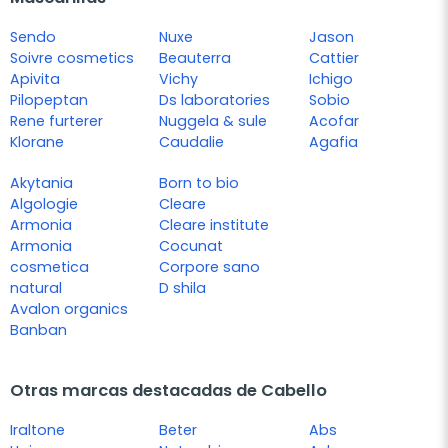
Sendo
Nuxe
Jason
Soivre cosmetics
Beauterra
Cattier
Apivita
Vichy
Ichigo
Pilopeptan
Ds laboratories
Sobio
Rene furterer
Nuggela & sule
Acofar
Klorane
Caudalie
Agafia
Akytania
Born to bio
Algologie
Cleare
Armonia
Cleare institute
Armonia
Cocunat
cosmetica
Corpore sano
natural
D shila
Avalon organics
Banban
Otras marcas destacadas de Cabello
Iraltone
Beter
Abs