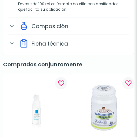
Envase de 100 ml en formato botellín con dosificador
que facilita su aplicación.
Composición
expand_more
Ficha técnica
expand_more
Comprados conjuntamente
favorite_border
favorite_border