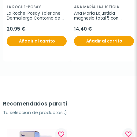
LA ROCHE-POSAY
ANA MARÍA LAJUSTICIA
La Roche-Posay Toleriane 
Ana María Lajusticia 
Dermallergo Contorno de 
magnesio total 5 con 
Ojos, 20ml
harpagofito, 70 
comprimidos
20,95 €
14,40 €
Añadir al carrito
Añadir al carrito
Recomendados para ti
Tu selección de productos ;)
favorite_border
favorite_border