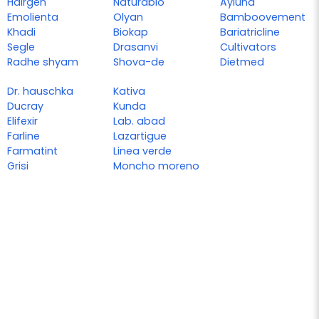
Hairgen
Naturabio
Ayluna
Emolienta
Olyan
Bamboovement
Khadi
Biokap
Bariatricline
Segle
Drasanvi
Cultivators
Radhe shyam
Shova-de
Dietmed
Dr. hauschka
Kativa
Ducray
Kunda
Elifexir
Lab. abad
Farline
Lazartigue
Farmatint
Linea verde
Grisi
Moncho moreno