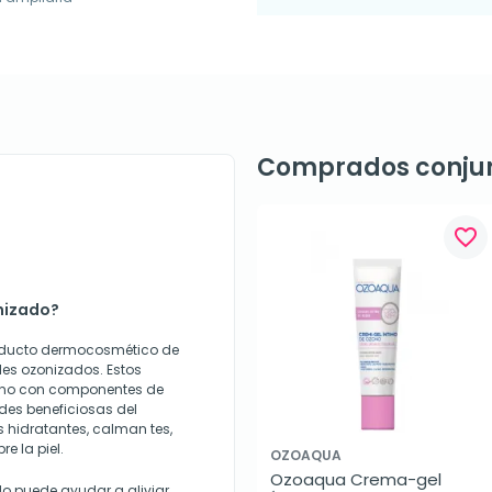
Comprados conju
favorite_border
nizado?
oducto dermocosmético de
es ozonizados. Estos
ozono con componentes de
des beneficiosas del
 hidratantes, calman tes,
e la piel.
OZOAQUA
Ozoaqua Crema-gel 
do puede ayudar a aliviar