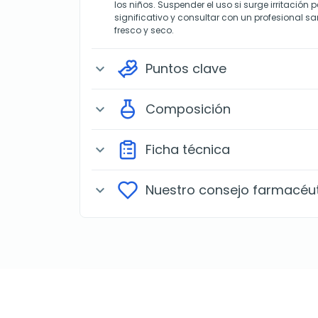
los niños. Suspender el uso si surge irritación 
significativo y consultar con un profesional sa
fresco y seco.
Puntos clave
expand_more
Composición
expand_more
Ficha técnica
expand_more
Nuestro consejo farmacéu
expand_more