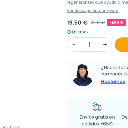
regenerantes que ayuda a mejor
Ver descripción completa
19,50 €
21,15 €
-1,65 €
En stock
¿Necesitas 
farmacéutic
Hablamos
Envíos gratis en
De
pedidos +65€
a ampliarla