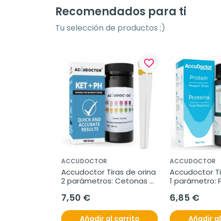
Recomendados para ti
Tu selección de productos ;)
favorite_border
ACCUDOCTOR
ACCUDOCTOR
Accudoctor Tiras de orina 
Accudoctor Tir
2 parámetros: Cetonas 
1 parámetro: P
KET/PH, 100 Tiras
100 Tiras
7,50 €
6,85 €
Añadir al carrito
Añadir al