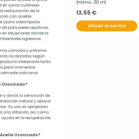
Íntimo, 30 ml
ad en zonas cutáneas
la restauración de la
13,55 €
ción con aceites
 ozono sobre lípidos
Añadir al carrito
útil para pieles reactivas,
mo en situaciones donde la
mbientales agresivos.
 forma cómoda y uniforme
 zonas localizadas según
producto interesante tanto
como para momentos
 calmante adicional.
e Ozonizado?
 y aliviar la sensación de
hidratación natural y apoyar
rnas. Su uso es apropiado
a a la irritación, así como
y ayuda en la recuperación
 Aceite Ozonizado?