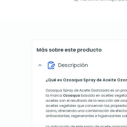
Más sobre este producto
Descripción
expand_more
¿Qué es Ozoaqua Spray de Aceite Ozo
Ozoaqua Spray de Aceite Ozonizado es un pr
la marca
Ozoaqua
basado en aceites vegetal
aceites son el resultado de la reacción del 
aceites vegetales que conservan las propieda
ozono, ofreciendo una combinación de efectos
antioxidantes, regenerantes e higienizantes sobr
La aplicación de este spray de aceite ozoniza