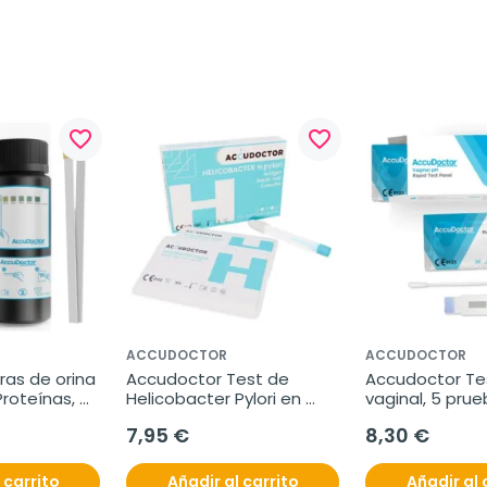
favorite_border
favorite_border
ACCUDOCTOR
ACCUDOCTOR
as de orina 
Accudoctor Test de 
Accudoctor Tes
roteínas, 
Helicobacter Pylori en 
vaginal, 5 pru
Casete, 1 prueba
7,95 €
8,30 €
 carrito
Añadir al carrito
Añadir al 