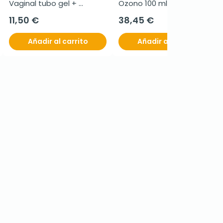
Vaginal tubo gel + 
Ozono 100 ml
aplicador, 60 g
11,50 €
38,45 €
Añadir al carrito
Añadir al carrito