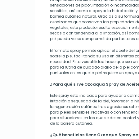
sensaciones de picor, irritación o incomodid
sensibles, así como a apoyar la hidratación y 
barrera cutánea natural. Gracias a su formula
ozonizados que conservan las propiedades del
vegetales, este producto resulta especialmente 
secas o con tendencia a la irritación, así co
piel pueda verse comprometida por factores a
El formato spray permite aplicar el aceite de
sobre la piel, facilitando su uso en diferentes
necesidad. Esta versatilidad hace que sea un 
para la rutina de cuidado diario de la piel 
puntuales en los que la piel requiere un apoyo
¿Para qué sirve Ozoaqua Spray de Aceit
Este spray está indicado para ayudar a calmar
irritación o sequedad de la piel, favorecer la 
la regeneración cutánea tras agresiones exte
para pieles sensibles, reactivas o con tendenci
para situaciones en las que se desea confort 
de la barrera cutánea.
¿Qué beneficios tiene Ozoaqua Spray de