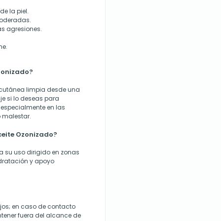
e la piel.
moderadas.
as agresiones.
me.
zonizado?
a cutánea limpia desde una
e si lo deseas para
, especialmente en las
 malestar.
eite Ozonizado?
ta su uso dirigido en zonas
hidratación y apoyo
 ojos; en caso de contacto
tener fuera del alcance de