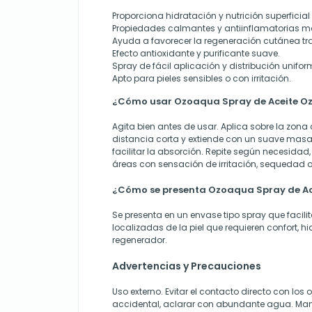
Proporciona hidratación y nutrición superficial d
Propiedades calmantes y antiinflamatorias 
Ayuda a favorecer la regeneración cutánea tr
Efecto antioxidante y purificante suave.
Spray de fácil aplicación y distribución unifor
Apto para pieles sensibles o con irritación.
¿Cómo usar Ozoaqua Spray de Aceite O
Agita bien antes de usar. Aplica sobre la zon
distancia corta y extiende con un suave masaj
facilitar la absorción. Repite según necesidad
áreas con sensación de irritación, sequedad o
¿Cómo se presenta Ozoaqua Spray de Ac
Se presenta en un envase tipo spray que facili
localizadas de la piel que requieren confort, 
regenerador.
Advertencias y Precauciones
Uso externo. Evitar el contacto directo con los
accidental, aclarar con abundante agua. Man