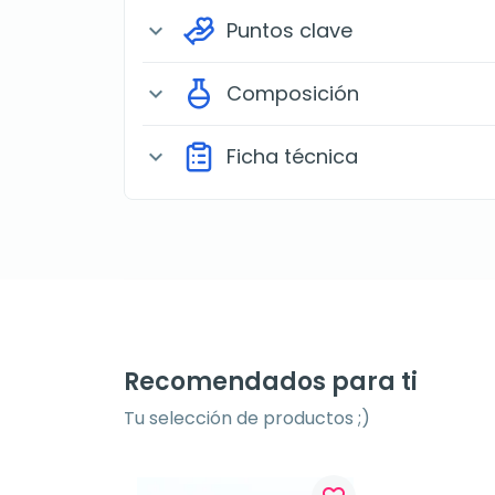
Puntos clave
expand_more
Composición
expand_more
Ficha técnica
expand_more
Recomendados para ti
Tu selección de productos ;)