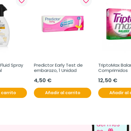
favorite_border
favorite_border
Fluid Spray 
Predictor Early Test de 
TriptoMax Balan
l
embarazo, 1 Unidad
Comprimidos
4,50 €
12,50 €
 carrito
Añadir al carrito
Añadir al 