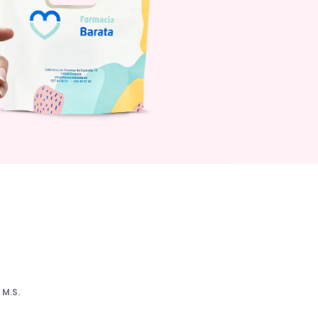
r
M.S.