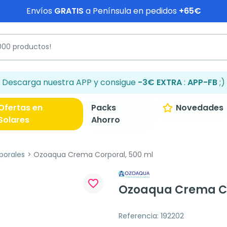
Envíos
GRATIS
a Península en pedidos
+65€
Descarga nuestra APP y consigue
-3€ EXTRA
:
APP-FB
;)
Ofertas en
Packs
Novedades
Solares
Ahorro
porales
Ozoaqua Crema Corporal, 500 ml
favorite_border
Ozoaqua Crema Co
Referencia: 192202