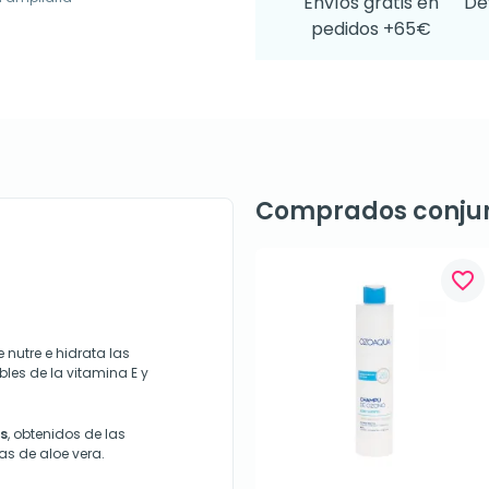
Envíos gratis en
De
pedidos +65€
Comprados conju
favorite_border
nutre e hidrata las
bles de la vitamina E y
s
, obtenidos de las
jas de aloe vera.