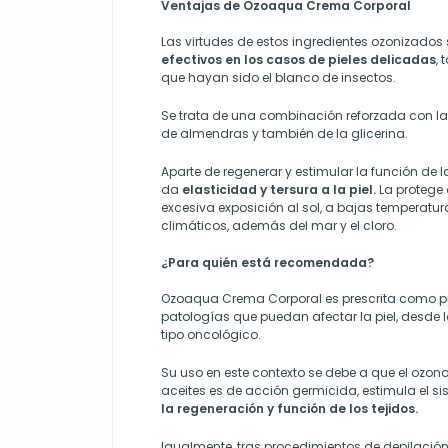
Ventajas de Ozoaqua Crema Corporal
Las virtudes de estos ingredientes ozonizado
efectivos en los casos de pieles delicadas
, 
que hayan sido el blanco de insectos.
Se trata de una combinación reforzada con la
de almendras y también de la glicerina.
Aparte de regenerar y estimular la función de l
da
elasticidad y tersura a la piel.
La protege
excesiva exposición al sol, a bajas temperatur
climáticos, además del mar y el cloro.
¿Para quién está recomendada?
Ozoaqua Crema Corporal es prescrita como p
patologías que puedan afectar la piel, desde 
tipo oncológico.
Su uso en este contexto se debe a que el ozon
aceites es de acción
germicida, estimula el s
la regeneración y función de los tejidos.
Igualmente, tras procedimientos de depilación