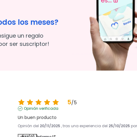
odos los meses?
nsigue un regalo
or ser suscriptor!
5
/
5
Opinión verificada
Un buen producto
Opinión del
20/11/2025
, tras una experiencia del
25/10/2025
po
Útil
(0)
Informe