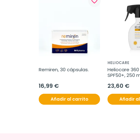
favorite_border
HELIOCARE
Remiren, 30 cápsulas.
Heliocare 360 
SPF50+, 250 m
16,99 €
23,60 €
Añadir al carrito
Añadir al