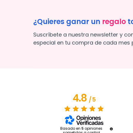
¿Quieres ganar un
regalo
t
Suscríbete a nuestra newsletter y co
especial en tu compra de cada mes p
4.8
/
5
Basado en
5
opiniones
sometidas a control