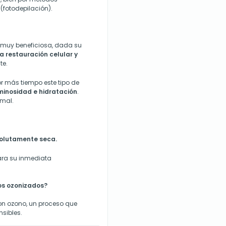
 (fotodepilación).
 muy beneficiosa, dada su
la
restauración celular y
te.
r más tiempo este tipo de
minosidad e hidratación
.
mal.
solutamente seca.
ara su inmediata
tos ozonizados?
on ozono, un proceso que
nsibles.