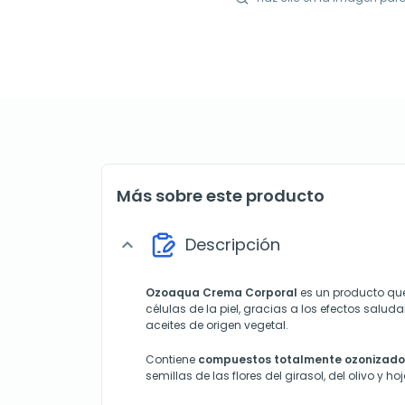
Más sobre este producto
Descripción
expand_more
Ozoaqua Crema Corporal
es un producto que 
células de la piel, gracias a los efectos saluda
aceites de origen vegetal.
Contiene
compuestos totalmente ozonizado
semillas de las flores del girasol, del olivo y ho