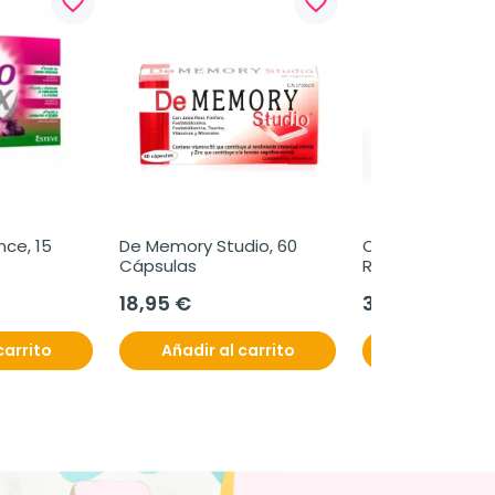
favorite_border
favorite_border
ce, 15 
De Memory Studio, 60 
Olphatea Kit 
Cápsulas
Recuperación O
18,95 €
31,80 €
carrito
Añadir al carrito
Añadir al c