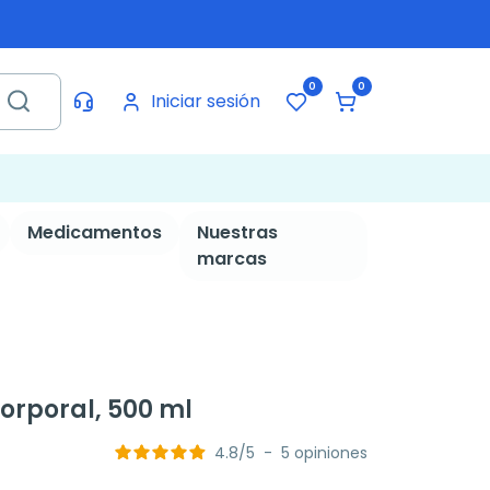
0
0
Iniciar sesión
Medicamentos
Nuestras
marcas
rporal, 500 ml
4.8
/
5
-
5
opiniones