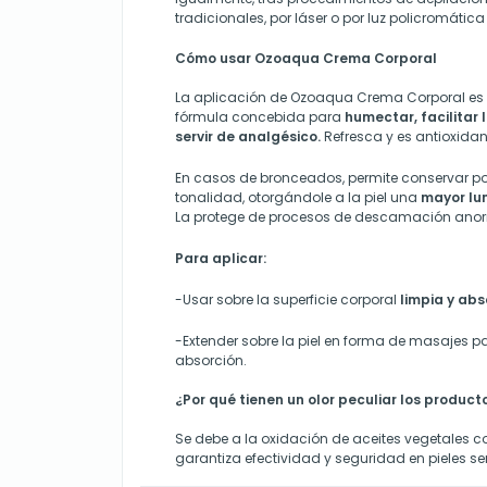
tradicionales, por láser o por luz policromática
Cómo usar Ozoaqua Crema Corporal
La aplicación de Ozoaqua Crema Corporal es
fórmula concebida para
humectar, facilitar 
servir de analgésico.
Refresca y es antioxidan
En casos de bronceados, permite conservar po
tonalidad, otorgándole a la piel una
mayor lu
La protege de procesos de descamación anor
Para aplicar:
-Usar sobre la superficie corporal
limpia y ab
-Extender sobre la piel en forma de masajes p
absorción.
¿Por qué tienen un olor peculiar los produc
Se debe a la oxidación de aceites vegetales c
garantiza efectividad y seguridad en pieles se