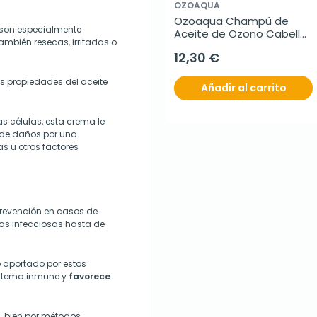
OZOAQUA
Ozoaqua Champú de 
s son especialmente
Aceite de Ozono Cabello 
también resecas, irritadas o
Sensible y Graso, 250 ml
12,30 €
s propiedades del aceite
Añadir al carrito
as células, esta crema le
 de daños por una
as u otros factores
revención en casos de
las infecciosas hasta de
o aportado por estos
istema inmune y
favorece
, bien por métodos