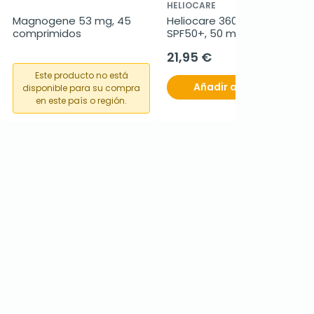
HELIOCARE
Magnogene 53 mg, 45 
Heliocare 360º Water Gel 
comprimidos
SPF50+, 50 ml
21,95 €
Este producto no está
Añadir al carrito
disponible para su compra
en este país o región.