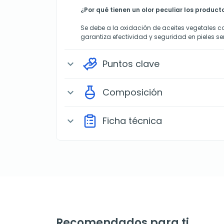
¿Por qué tienen un olor peculiar los produc
Se debe a la oxidación de aceites vegetales c
garantiza efectividad y seguridad en pieles se
Puntos clave
expand_more
Composición
expand_more
Ficha técnica
expand_more
Recomendados para ti