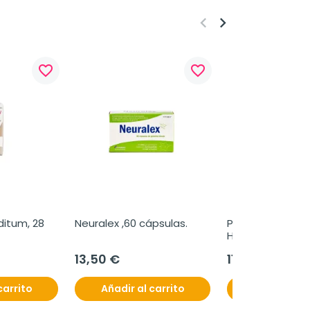
keyboard_arrow_left
keyboard_arrow_right
favorite_border
favorite_border
itum, 28 
Neuralex ,60 cápsulas.
Physiogel Crema
Hipoalergénica.
13,50 €
11,95 €
carrito
Añadir al carrito
Añadir al c