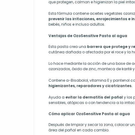
que protegen, calman e higienizan la piel irrit
Esta fórmula contiene aceites vegetales ozo
prevenir las irritaciones, enrojecimientos e 
bebés, niños e incluso adultos.
Ventajas de OzoSensitive Pasta al agua
Esta pasta crea una
barrera que protege y r
cutánea dañada o afectada por el roce y la 
Lo hace mediante la acción de una base de ac
ozonizados, óxido de zinc, manteca de karité y 
Contiene a-Bisabolol, vitamina E y pantenol c
higienizantes, reparadores y cicatrizantes.
Ayuda a
evitar la dermatitis del pañal
y los 
sensibles, atópicas o con tendencia a la irritac
Cómo aplicar
OzoSensitive
Pasta al agua
Después de limpiar y secar la zona, colocar 
área del pañal en cada cambio.