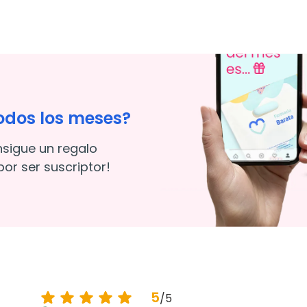
odos los meses?
nsigue un regalo
or ser suscriptor!
5
/
5