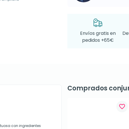
Envíos gratis en
De
pedidos +65€
Comprados conju
favorite_border
tuosa con ingredientes