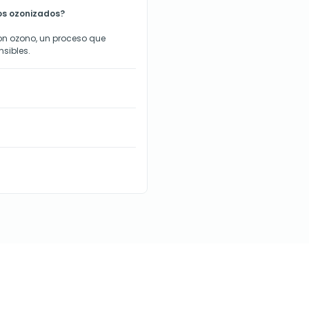
tos ozonizados?
on ozono, un proceso que
nsibles.