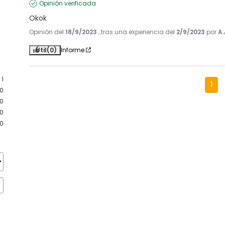
Opinión verificada
Okok
Opinión del
18/9/2023
, tras una experiencia del
2/9/2023
por
A.
Útil
(0)
Informe
1
1
0
0
0
0