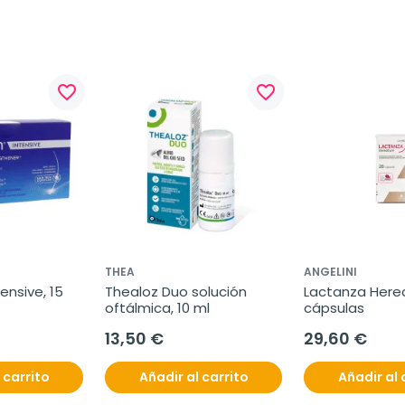
favorite_border
favorite_border
THEA
ANGELINI
ensive, 15 
Thealoz Duo solución 
Lactanza Hered
oftálmica, 10 ml
cápsulas
13,50 €
29,60 €
 carrito
Añadir al carrito
Añadir al 