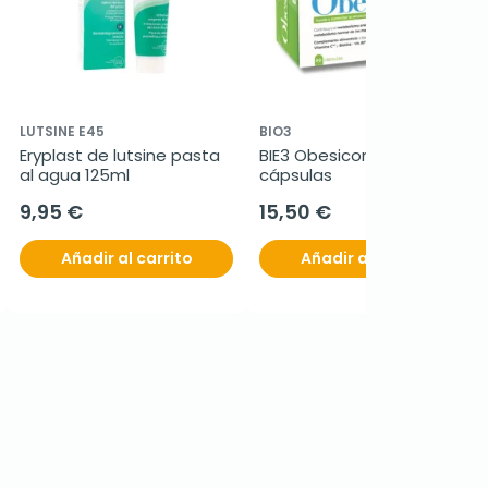
LUTSINE E45
BIO3
Eryplast de lutsine pasta 
BIE3 Obesicontrol, 80 
al agua 125ml
cápsulas
9,95 €
15,50 €
Añadir al carrito
Añadir al carrito