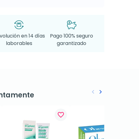
volución en 14 días
Pago 100% seguro
laborables
garantizado
keyboard_arrow_left
keyboard_arrow_right
ntamente
Anterior
Siguiente
favorite_border
favorite_border