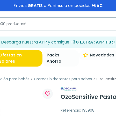
Envíos
GRATIS
a Península en pedidos
+65€
Descarga nuestra APP y consigue
-3€ EXTRA
:
APP-FB
;)
Ofertas en
Packs
Novedades
Solares
Ahorro
ación para bebés
Cremas hidratantes para bebés
OzoSensitiv
favorite_border
OzoSensitive Pasta
Referencia: 195908