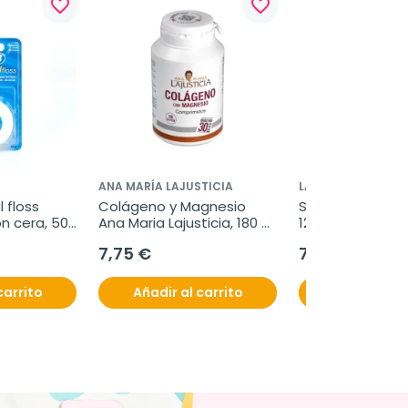
favorite_border
favorite_border
ANA MARÍA LAJUSTICIA
LACER
 floss 
Colágeno y Magnesio 
Sensilacer gel de
n cera, 50 
Ana Maria Lajusticia, 180 
125 ml
comprimidos
7,75 €
7,35 €
carrito
Añadir al carrito
Añadir al c