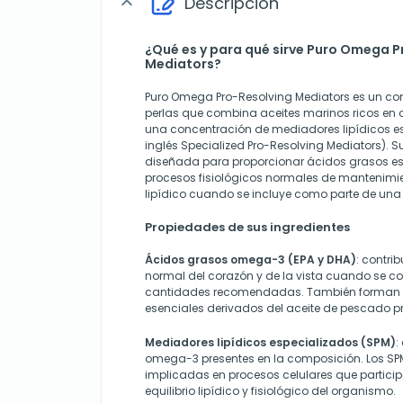
Descripción
expand_more
¿Qué es y para qué sirve Puro Omega P
Mediators?
Puro Omega Pro-Resolving Mediators es un co
perlas que combina aceites marinos ricos en
una concentración de mediadores lipídicos es
inglés Specialized Pro-Resolving Mediators). 
diseñada para proporcionar ácidos grasos es
procesos fisiológicos normales de mantenimient
lipídico cuando se incluye como parte de una 
Propiedades de sus ingredientes
Ácidos grasos omega-3 (EPA y DHA)
: contri
normal del corazón y de la vista cuando se c
cantidades recomendadas. También forman pa
esenciales derivados del aceite de pescado pr
Mediadores lipídicos especializados (SPM)
:
omega-3 presentes en la composición. Los S
implicadas en procesos celulares que particip
equilibrio lipídico y fisiológico del organismo.