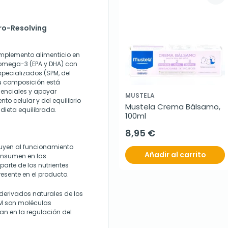
ro-Resolving
mplemento alimenticio en
 omega-3 (EPA y DHA) con
pecializados (SPM, del
Su composición está
enciales y apoyar
MUSTELA
o celular y del equilibrio
Mustela Crema Bálsamo, 
dieta equilibrada.
100ml
8,95 €
buyen al funcionamiento
Añadir al carrito
onsumen en las
rte de los nutrientes
esente en el producto.
 derivados naturales de los
PM son moléculas
an en la regulación del