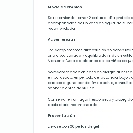
Modo de empleo
Se recomienda tomar 2 perlas al día, preferib
acompañadas de un vaso de agua. No superar
recomendada.
Advertencias
Los complementos alimenticios no deben utili
una dieta variada y equilibrada ni de un estil
Mantener fuera del alcance de los niños pequ
No recomendado en caso de alergia al pescad
embarazada, en periodo de lactancia, bajo t
padece alguna condición de salud, consultar 
sanitario antes de su uso.
Conservar en un lugar fresco, seco y protegido 
dosis diaria recomendada.
Presentación
Envase con 60 perlas de gel.