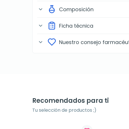
Composición
expand_more
Ficha técnica
expand_more
Nuestro consejo farmacéu
expand_more
Recomendados para ti
Tu selección de productos ;)