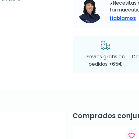
¿Necesitas 
farmacéutic
Hablamos
Envíos gratis en
De
pedidos +65€
Comprados conju
favorite_border