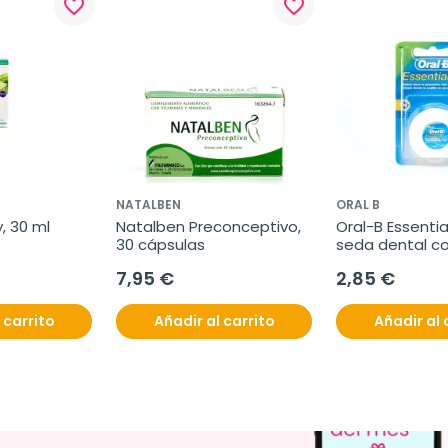
favorite_border
favorite_border
NATALBEN
ORAL B
, 30 ml
Natalben Preconceptivo, 
Oral-B Essential
30 cápsulas
seda dental co
m
7,95 €
2,85 €
 carrito
Añadir al carrito
Añadir al 