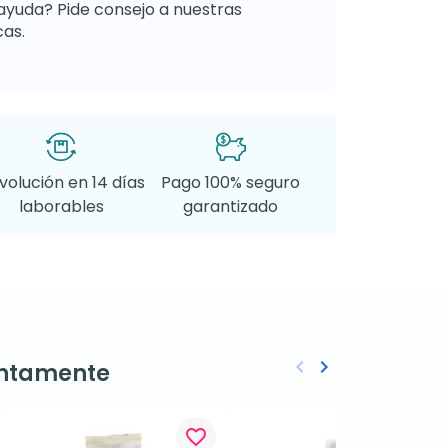
ayuda? Pide consejo a nuestras
as.
volución en 14 días
Pago 100% seguro
laborables
garantizado
keyboard_arrow_left
keyboard_arrow_right
ntamente
Anterior
Siguiente
favorite_border
favorite_border