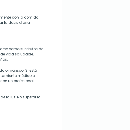
lemente con la comida,
 la dosis diaria
zarse como sustitutos de
o de vida saludable.
eños.
o o marisco. Si está
ratamiento médico o
con un profesional
de la luz. No superar la