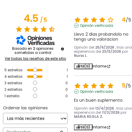
4.5
4
/
5
/
5
Opinión verificada
Llevo 2 dias probandolo no 
tengo una valoracion
Opinión del
25/6/2026
, tras una
Basado en
2
opiniones
experiencia del
23/5/2026
por
sometidas a control
Nuria L.
Ver todas las reseñas de este sitio
Útil
(0)
Informe
5
estrellas
1
4
estrellas
1
3
estrellas
0
5
/
5
2
estrellas
0
Opinión verificada
1
estrella
0
Es un buen suplemento.
Ordenar las opiniones
Opinión del
13/4/2026
, tras una
experiencia del
11/3/2026
por
MARIA REGLA Z.
Útil
(0)
Informe