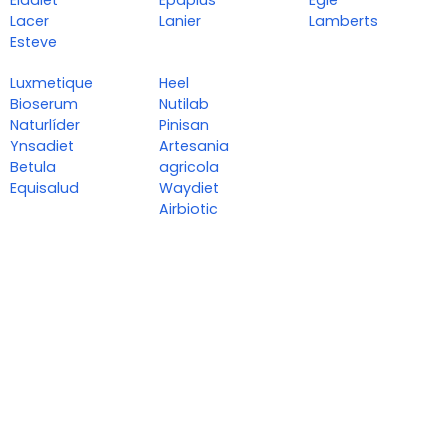
Eladiet
Epaplus
Eglé
Lacer
Lanier
Lamberts
Esteve
Luxmetique
Heel
Bioserum
Nutilab
Naturlíder
Pinisan
Ynsadiet
Artesania
Betula
agricola
Equisalud
Waydiet
Airbiotic