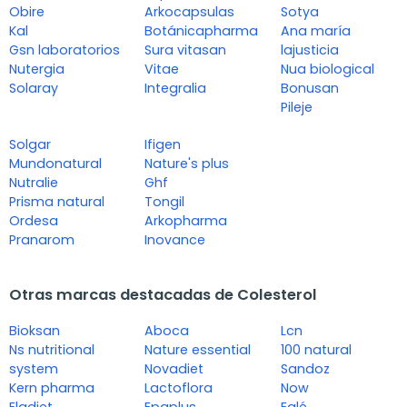
Obire
Arkocapsulas
Sotya
Kal
Botánicapharma
Ana maría
Gsn laboratorios
Sura vitasan
lajusticia
Nutergia
Vitae
Nua biological
Solaray
Integralia
Bonusan
Pileje
Solgar
Ifigen
Mundonatural
Nature's plus
Nutralie
Ghf
Prisma natural
Tongil
Ordesa
Arkopharma
Pranarom
Inovance
Otras marcas destacadas de Colesterol
Bioksan
Aboca
Lcn
Ns nutritional
Nature essential
100 natural
system
Novadiet
Sandoz
Kern pharma
Lactoflora
Now