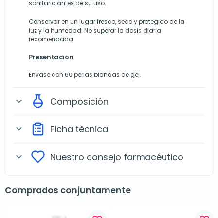
sanitario antes de su uso.
Conservar en un lugar fresco, seco y protegido de la
luz y la humedad. No superar la dosis diaria
recomendada.
Presentación
Envase con 60 perlas blandas de gel.
Composición
expand_more
Ficha técnica
expand_more
Nuestro consejo farmacéutico
expand_more
Comprados conjuntamente