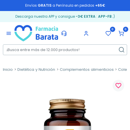
Envíos
GRATIS
a Península en pedidos
+65€
Descarga nuestra APP y consigue
-3€ EXTRA
:
APP-FB
;)
0
0
menu
Inicio
Dietética y Nutrición
Complementos alimenticios
Coles
favorite_border