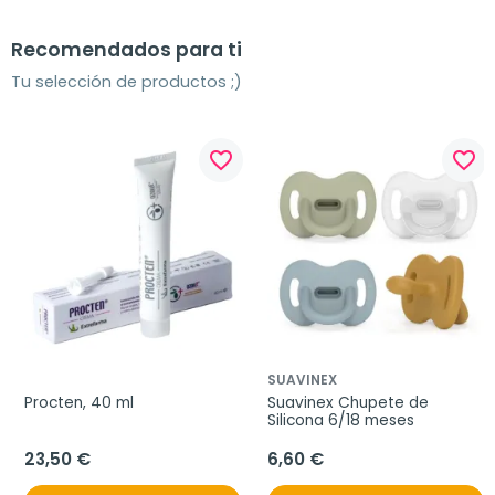
Recomendados para ti
Tu selección de productos ;)
favorite_border
favorite_border
SUAVINEX
Procten, 40 ml
Suavinex Chupete de 
Silicona 6/18 meses
23,50 €
6,60 €