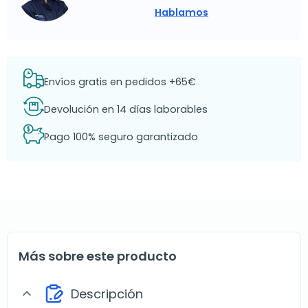
Hablamos
Envíos gratis en pedidos +65€
Devolución en 14 días laborables
Pago 100% seguro garantizado
Más sobre este producto
Descripción
expand_more