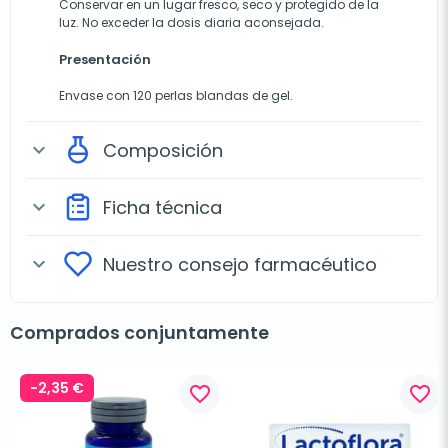
Conservar en un lugar fresco, seco y protegido de la
luz. No exceder la dosis diaria aconsejada.
Presentación
Envase con 120 perlas blandas de gel.
Composición
expand_more
Ficha técnica
expand_more
Nuestro consejo farmacéutico
expand_more
Comprados conjuntamente
-2,35 €
favorite_border
favorite_border