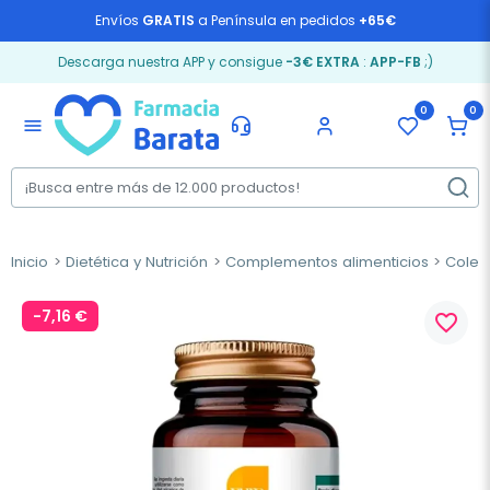
Envíos
GRATIS
a Península en pedidos
+65€
Descarga nuestra APP y consigue
-3€ EXTRA
:
APP-FB
;)
0
0
menu
Inicio
Dietética y Nutrición
Complementos alimenticios
Coles
-7,16 €
favorite_border