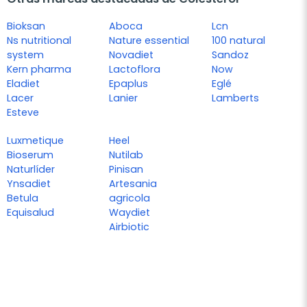
Bioksan
Aboca
Lcn
Ns nutritional
Nature essential
100 natural
system
Novadiet
Sandoz
Kern pharma
Lactoflora
Now
Eladiet
Epaplus
Eglé
Lacer
Lanier
Lamberts
Esteve
Luxmetique
Heel
Bioserum
Nutilab
Naturlíder
Pinisan
Ynsadiet
Artesania
Betula
agricola
Equisalud
Waydiet
Airbiotic