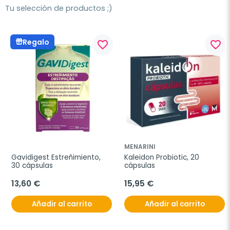
Tu selección de productos ;)
Regalo
favorite_border
favorite_border
MENARINI
Gavidigest Estreñimiento, 
Kaleidon Probiotic, 20 
30 cápsulas
cápsulas
13,60 €
15,95 €
Añadir al carrito
Añadir al carrito