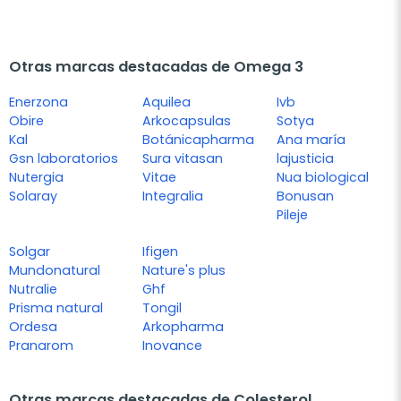
Otras marcas destacadas de Omega 3
Enerzona
Aquilea
Ivb
Obire
Arkocapsulas
Sotya
Kal
Botánicapharma
Ana maría
Gsn laboratorios
Sura vitasan
lajusticia
Nutergia
Vitae
Nua biological
Solaray
Integralia
Bonusan
Pileje
Solgar
Ifigen
Mundonatural
Nature's plus
Nutralie
Ghf
Prisma natural
Tongil
Ordesa
Arkopharma
Pranarom
Inovance
Otras marcas destacadas de Colesterol