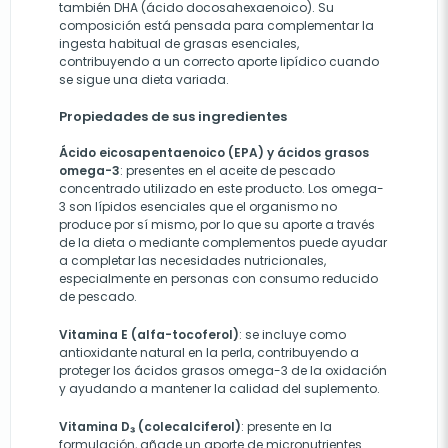
también DHA (ácido docosahexaenoico). Su
composición está pensada para complementar la
ingesta habitual de grasas esenciales,
contribuyendo a un correcto aporte lipídico cuando
se sigue una dieta variada.
Propiedades de sus ingredientes
Ácido eicosapentaenoico (EPA) y ácidos grasos
omega-3
: presentes en el aceite de pescado
concentrado utilizado en este producto. Los omega-
3 son lípidos esenciales que el organismo no
produce por sí mismo, por lo que su aporte a través
de la dieta o mediante complementos puede ayudar
a completar las necesidades nutricionales,
especialmente en personas con consumo reducido
de pescado.
Vitamina E (alfa-tocoferol)
: se incluye como
antioxidante natural en la perla, contribuyendo a
proteger los ácidos grasos omega-3 de la oxidación
y ayudando a mantener la calidad del suplemento.
Vitamina D₃ (colecalciferol)
: presente en la
formulación, añade un aporte de micronutrientes