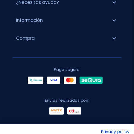
expand_more
¿Necesitas ayuda?
expand_more
Información
expand_more
Compra
Pago seguro:
Envíos realizados con:
No lo decimos nosotros...
Privacy policy