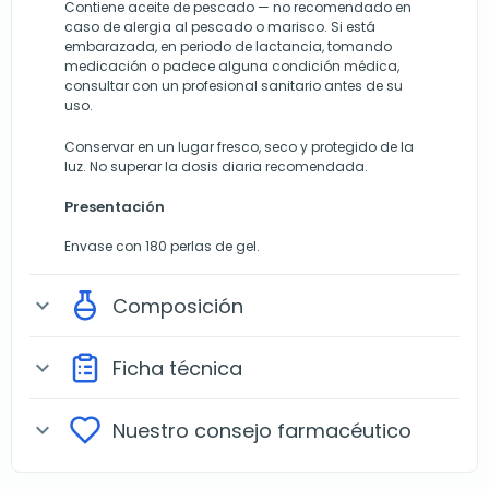
Contiene aceite de pescado — no recomendado en
caso de alergia al pescado o marisco. Si está
embarazada, en periodo de lactancia, tomando
medicación o padece alguna condición médica,
consultar con un profesional sanitario antes de su
uso.
Conservar en un lugar fresco, seco y protegido de la
luz. No superar la dosis diaria recomendada.
Presentación
Envase con 180 perlas de gel.
Composición
expand_more
Ficha técnica
expand_more
Nuestro consejo farmacéutico
expand_more