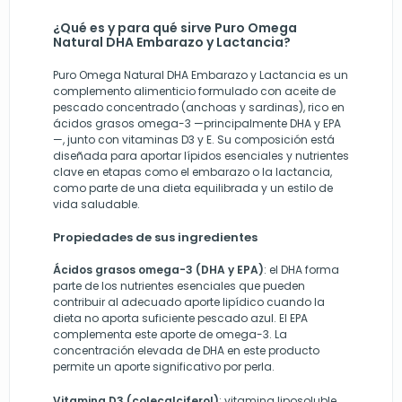
¿Qué es y para qué sirve Puro Omega
Natural DHA Embarazo y Lactancia?
Puro Omega Natural DHA Embarazo y Lactancia es un
complemento alimenticio formulado con aceite de
pescado concentrado (anchoas y sardinas), rico en
ácidos grasos omega-3 —principalmente DHA y EPA
—, junto con vitaminas D3 y E. Su composición está
diseñada para aportar lípidos esenciales y nutrientes
clave en etapas como el embarazo o la lactancia,
como parte de una dieta equilibrada y un estilo de
vida saludable.
Propiedades de sus ingredientes
Ácidos grasos omega-3 (DHA y EPA)
: el DHA forma
parte de los nutrientes esenciales que pueden
contribuir al adecuado aporte lipídico cuando la
dieta no aporta suficiente pescado azul. El EPA
complementa este aporte de omega-3. La
concentración elevada de DHA en este producto
permite un aporte significativo por perla.
Vitamina D3 (colecalciferol)
: vitamina liposoluble