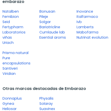
embarazo
Natalben
Bonusan
Inovance
Femibion
Pileje
Italfarmaco
Seid
Solgar
Ivb
Fertypharm
Bariatricline
Lamberts
Laboratorios
Cumlaude lab
Mabofarma
viñas
Esential aroms
Nutrinat evolution
Uriach
Prisma natural
Pure
encapsulations
Santiveri
Viridian
Otras marcas destacadas de Embarazo
Donnaplus
Physalis
Gynea
Solaray
Heliosar
Suavinex