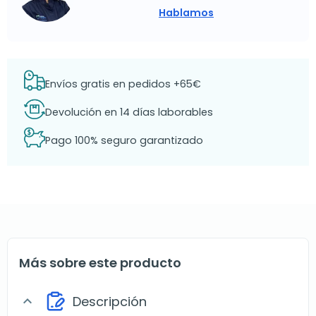
Hablamos
Envíos gratis en pedidos +65€
Devolución en 14 días laborables
Pago 100% seguro garantizado
Más sobre este producto
Descripción
expand_more