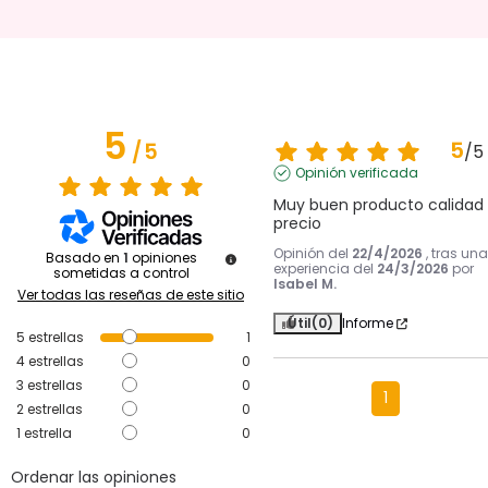
5
5
/
5
/
5
Opinión verificada
Muy buen producto calidad 
precio
Opinión del
22/4/2026
, tras una
Basado en
1
opiniones
experiencia del
24/3/2026
por
sometidas a control
Isabel M.
Ver todas las reseñas de este sitio
Útil
(0)
Informe
5
estrellas
1
4
estrellas
0
3
estrellas
0
1
2
estrellas
0
1
estrella
0
Ordenar las opiniones