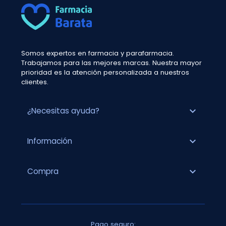
Somos expertos en farmacia y parafarmacia.
Trabajamos para las mejores marcas. Nuestra mayor
prioridad es la atención personalizada a nuestros
clientes.
expand_more
¿Necesitas ayuda?
expand_more
Información
expand_more
Compra
Pago seguro: