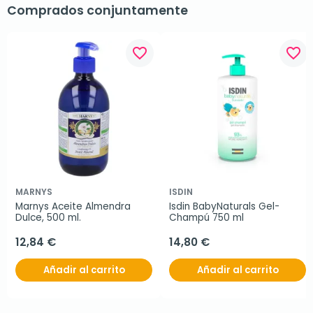
Comprados conjuntamente
favorite_border
favorite_border
MARNYS
ISDIN
Marnys Aceite Almendra 
Isdin BabyNaturals Gel-
Dulce, 500 ml.
Champú 750 ml
12,84 €
14,80 €
Añadir al carrito
Añadir al carrito