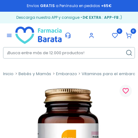
Envíos
GRATIS
a Península en pedidos
+65€
Descarga nuestra APP y consigue
-3€ EXTRA
:
APP-FB
;)
0
0
menu
Inicio
Bebés y Mamás
Embarazo
Vitaminas para el embara
favorite_border