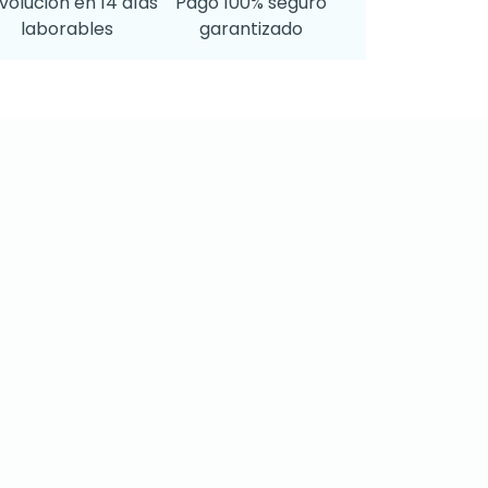
volución en 14 días
Pago 100% seguro
laborables
garantizado