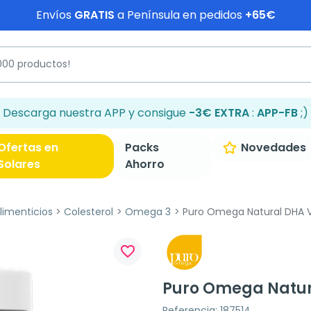
Envíos
GRATIS
a Península en pedidos
+65€
Descarga nuestra APP y consigue
-3€ EXTRA
:
APP-FB
;)
Ofertas en
Packs
Novedades
Solares
Ahorro
imenticios
Colesterol
Omega 3
Puro Omega Natural DHA V
favorite_border
Puro Omega Natur
Referencia: 187514