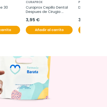
CURAPROX
PROCARE HEALTH
e 30 
Curaprox Cepillo Dental 
DCARE K2, 84 cá
Despues de Cirugia 
Sensitive 5460 Ultrasoft
3,95 €
31,60 €
carrito
Añadir al carrito
Añadir al c