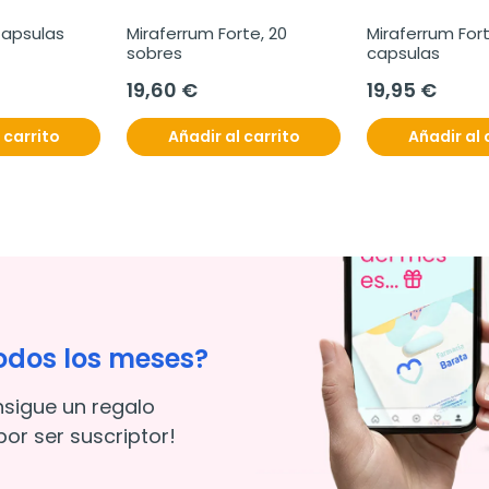
Capsulas
Miraferrum Forte, 20 
Miraferrum Fort
sobres
capsulas
19,60 €
19,95 €
 carrito
Añadir al carrito
Añadir al 
odos los meses?
nsigue un regalo
or ser suscriptor!