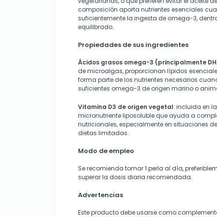
vegetarianas, o que prefieren evitar el aceite 
composición aporta nutrientes esenciales cua
suficientemente la ingesta de omega-3, dentro
equilibrado.
Propiedades de sus ingredientes
Ácidos grasos omega-3 (principalmente DH
de microalgas, proporcionan lípidos esenciales
forma parte de los nutrientes necesarios cuan
suficientes omega-3 de origen marino o anima
Vitamina D3 de origen vegetal
: incluida en l
micronutriente liposoluble que ayuda a compl
nutricionales, especialmente en situaciones de
dietas limitadas.
Modo de empleo
Se recomienda tomar 1 perla al día, preferibl
superar la dosis diaria recomendada.
Advertencias
Este producto debe usarse como complemento