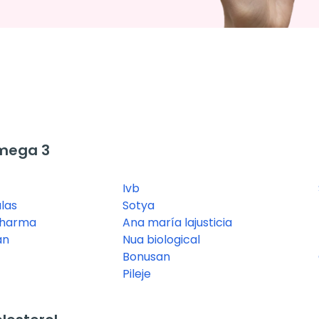
mega 3
Ivb
las
Sotya
pharma
Ana maría lajusticia
an
Nua biological
Bonusan
Pileje