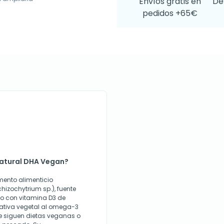
Envíos gratis en
De
pedidos +65€
Natural DHA Vegan?
ento alimenticio
izochytrium sp.), fuente
to con vitamina D3 de
nativa vegetal al omega-3
ue siguen dietas veganas o