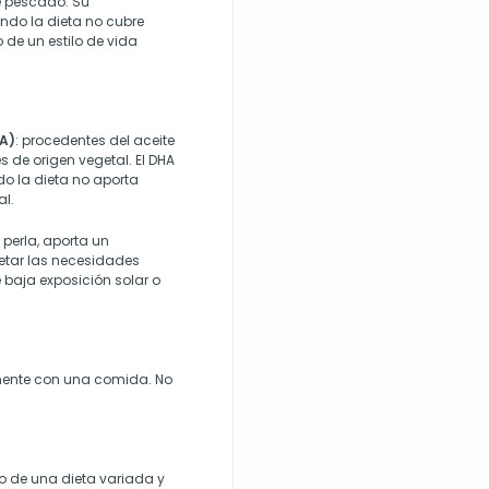
de pescado. Su
ndo la dieta no cubre
 de un estilo de vida
A)
: procedentes del aceite
 de origen vegetal. El DHA
do la dieta no aporta
l.
a perla, aporta un
etar las necesidades
 baja exposición solar o
emente con una comida. No
 de una dieta variada y