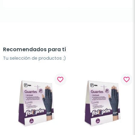
Recomendados para ti
Tu selección de productos ;)
favorite_border
favorite_border