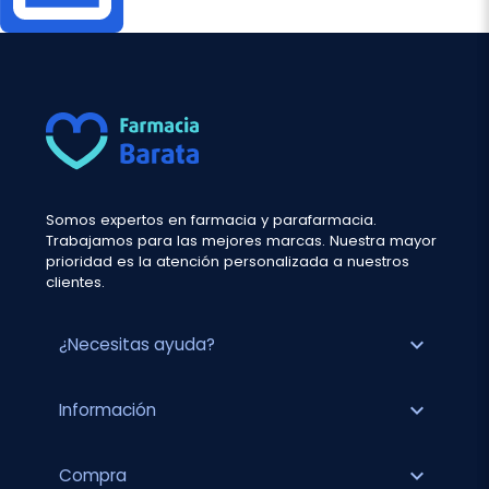
Somos expertos en farmacia y parafarmacia.
Trabajamos para las mejores marcas. Nuestra mayor
prioridad es la atención personalizada a nuestros
clientes.
expand_more
¿Necesitas ayuda?
expand_more
Información
expand_more
Compra