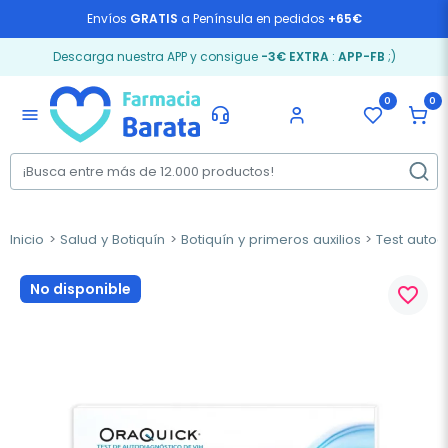
Envíos
GRATIS
a Península en pedidos
+65€
Descarga nuestra APP y consigue
-3€ EXTRA
:
APP-FB
;)
0
0
menu
Inicio
Salud y Botiquín
Botiquín y primeros auxilios
Test autod
No disponible
favorite_border