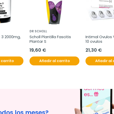
DR SCHOLL
 3 2000mg, 
Scholl Plantilla Fascitis 
Intimal Ovulos 
Plantar S
10 ovulos
19,60 €
21,30 €
 carrito
Añadir al carrito
Añadir al 
odos los meses?