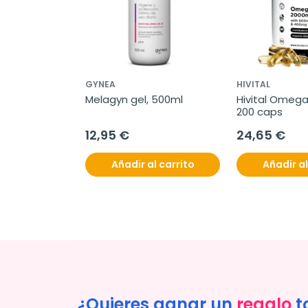
GYNEA
HIVITAL
Melagyn gel, 500ml
Hivital Omega
200 caps
12,95 €
24,65 €
Añadir al carrito
Añadir al
¿Quieres ganar un
regalo
t