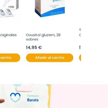
GYNEA
Vaginales 
Ovusitol gluzem, 28 
Ciminocta forte
sobres
14,95 €
17,50 €
carrito
Añadir al carrito
Añadir al c