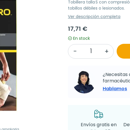
Tobillera talla S con compresió
tobillos débiles o lesionados.
Ver descripción completa
17,71 €
En stock
¿Necesitas 
farmacéutic
Hablamos
Envíos gratis en
De
a ampliarla