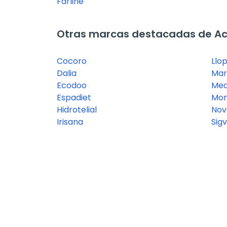
Farline
Otras marcas destacadas de Ac
Cocoro
Llo
Dalia
Mar
Ecodoo
Med
Espadiet
Mon
Hidrotelial
Nov
Irisana
Sigv