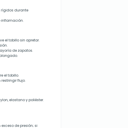
o rígidos durante
 inflamación.
 el tobillo sin apretar.
sión.
mayoría de zapatos.
prolongado.
e el tobillo.
stringir flujo.
lon, elastano y poliéster.
n exceso de presión; si