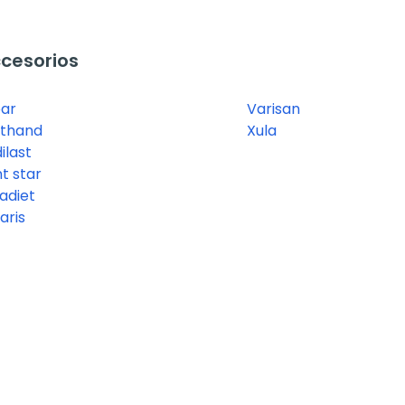
cesorios
par
Varisan
thand
Xula
ilast
t star
adiet
aris