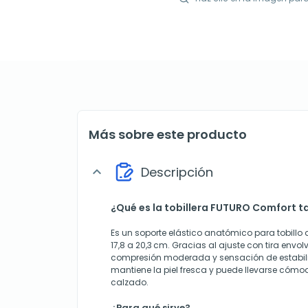
Más sobre este producto
Descripción
expand_more
¿Qué es la tobillera FUTURO Comfort ta
Es un soporte elástico anatómico para tobillo
17,8 a 20,3 cm. Gracias al ajuste con tira envo
compresión moderada y sensación de estabilida
mantiene la piel fresca y puede llevarse cóm
calzado.
¿Para qué sirve?