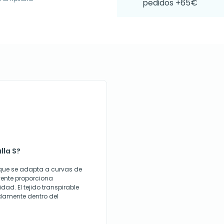
pedidos +65€
lla S?
 que se adapta a curvas de
lvente proporciona
d. El tejido transpirable
odamente dentro del