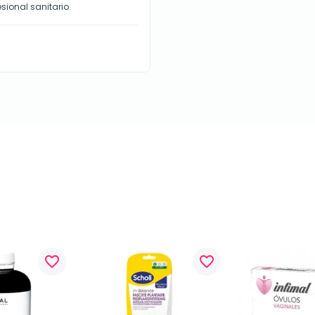
sional sanitario.
favorite_border
favorite_border