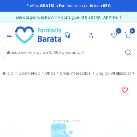
Envíos
GRATIS
a Península en pedidos
+65€
Descarga nuestra APP y consigue
-3€ EXTRA
:
APP-FB
;)
0
0
menu
Inicio
Cosmética
Uñas
Uñas mordidas
Unglax Vitalizador Ca
favorite_border