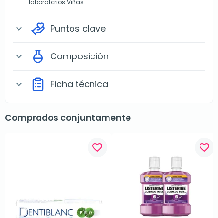
laboratorios Viñas.
Puntos clave
expand_more
Composición
expand_more
Ficha técnica
expand_more
Comprados conjuntamente
favorite_border
favorite_border