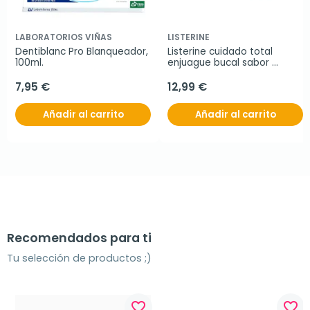
LABORATORIOS VIÑAS
LISTERINE
Dentiblanc Pro Blanqueador, 
Listerine cuidado total 
100ml.
enjuague bucal sabor 
Menta, duplo 2x1 litro
7,95 €
12,99 €
Añadir al carrito
Añadir al carrito
Recomendados para ti
Tu selección de productos ;)
favorite_border
favorite_border