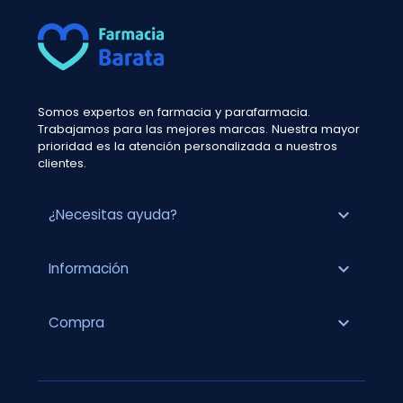
Somos expertos en farmacia y parafarmacia.
Trabajamos para las mejores marcas. Nuestra mayor
prioridad es la atención personalizada a nuestros
clientes.
expand_more
¿Necesitas ayuda?
expand_more
Información
expand_more
Compra