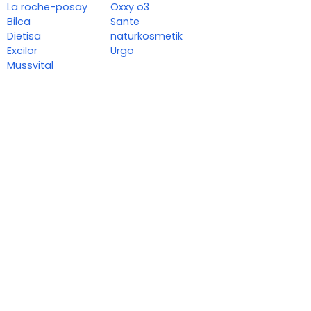
La roche-posay
Oxxy o3
Bilca
Sante
Dietisa
naturkosmetik
Excilor
Urgo
Mussvital