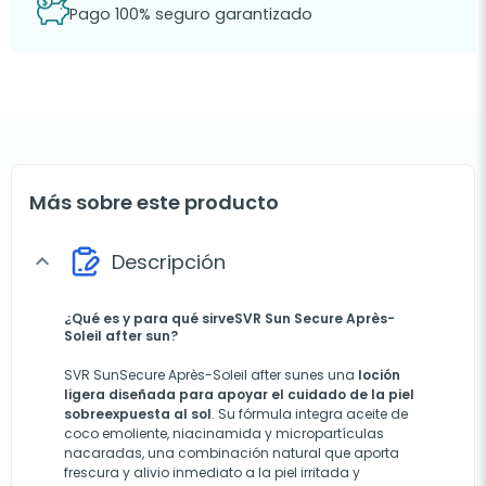
Pago 100% seguro garantizado
Más sobre este producto
Descripción
expand_more
¿Qué es y para qué sirve
SVR Sun Secure Après-
Soleil after sun?
SVR SunSecure Après-Soleil after sunes una
loción
ligera diseñada para apoyar el cuidado de la piel
sobreexpuesta al sol
. Su fórmula integra aceite de
coco emoliente, niacinamida y micropartículas
nacaradas, una combinación natural que aporta
frescura y alivio inmediato a la piel irritada y