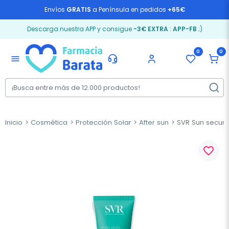
Envíos
GRATIS
a Península en pedidos
+65€
Descarga nuestra APP y consigue
-3€ EXTRA
:
APP-FB
;)
0
0
menu
Inicio
Cosmética
Protección Solar
After sun
SVR Sun secure 
favorite_border