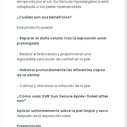
enrojecida por el sol. Su fórmula hipoalergénica está
adaptada a las pieles hipersensibles.
¿Cuáles son sus beneficios?
Este producto puede:
-
R
eparar el daño celular tras la exposición solar
prolongada
.
-
Realzar el bronceado y proporcionar una
agradable sensación de confort en la piel.
-
Hidratar profundamente las diferentes capas
de la dermis
.
- C
almar y disminuir la irritación de la piel.
¿Cómo usar SVR Sun Secure Après-Soleil after
sun?
Aplicar uniformemente sobre la piel limpia y seca
después de la exposición solar.
Presentación