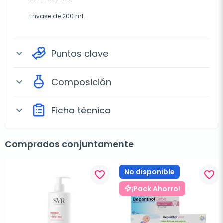
Envase de 200 ml.
Puntos clave
expand_more
Composición
expand_more
Ficha técnica
expand_more
Comprados conjuntamente
No disponible
favorite_border
favorite_border
¡Pack Ahorro!