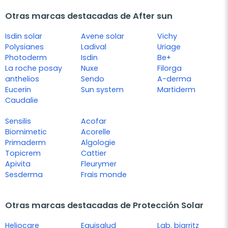
Otras marcas destacadas de After sun
Isdin solar
Avene solar
Vichy
Polysianes
Ladival
Uriage
Photoderm
Isdin
Be+
La roche posay
Nuxe
Filorga
anthelios
Sendo
A-derma
Eucerin
Sun system
Martiderm
Caudalie
Sensilis
Acofar
Biomimetic
Acorelle
Primaderm
Algologie
Topicrem
Cattier
Apivita
Fleurymer
Sesderma
Frais monde
Otras marcas destacadas de Protección Solar
Heliocare
Equisalud
Lab. biarritz