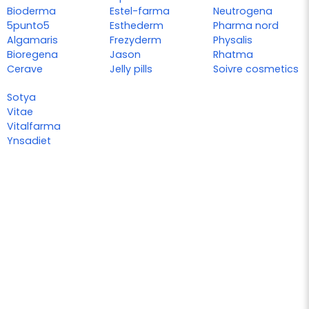
Bioderma
Estel-farma
Neutrogena
5punto5
Esthederm
Pharma nord
Algamaris
Frezyderm
Physalis
Bioregena
Jason
Rhatma
Cerave
Jelly pills
Soivre cosmetics
Sotya
Vitae
Vitalfarma
Ynsadiet