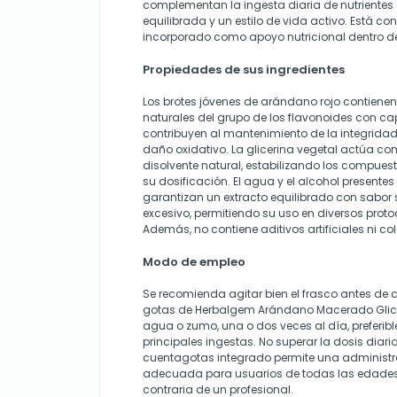
complementan la ingesta diaria de nutrientes
equilibrada y un estilo de vida activo. Está co
incorporado como apoyo nutricional dentro de 
Propiedades de sus ingredientes
Los brotes jóvenes de arándano rojo contiene
naturales del grupo de los flavonoides con c
contribuyen al mantenimiento de la integridad 
daño oxidativo. La glicerina vegetal actúa c
disolvente natural, estabilizando los compuest
su dosificación. El agua y el alcohol presentes
garantizan un extracto equilibrado con sabor 
excesivo, permitiendo su uso en diversos proto
Además, no contiene aditivos artificiales ni co
Modo de empleo
Se recomienda agitar bien el frasco antes de ca
gotas de Herbalgem Arándano Macerado Glic
agua o zumo, una o dos veces al día, preferib
principales ingestas. No superar la dosis diar
cuentagotas integrado permite una administr
adecuada para usuarios de todas las edades,
contraria de un profesional.