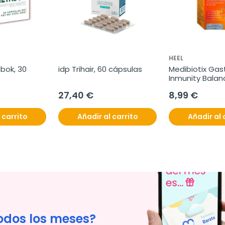
HEEL
ok, 30 
idp Trihair, 60 cápsulas
Medibiotix Gast
Inmunity Balanc
sobres
27,40 €
8,99 €
 carrito
Añadir al carrito
Añadir al 
odos los meses?