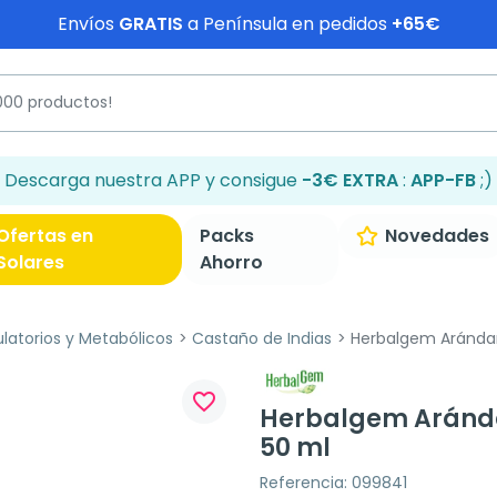
Envíos
GRATIS
a Península en pedidos
+65€
Descarga nuestra APP y consigue
-3€ EXTRA
:
APP-FB
;)
Ofertas en
Packs
Novedades
Solares
Ahorro
ulatorios y Metabólicos
Castaño de Indias
Herbalgem Arándan
favorite_border
Herbalgem Aránda
50 ml
Referencia: 099841