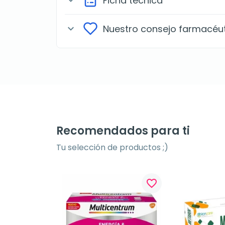
Ficha técnica
expand_more
Nuestro consejo farmacéu
expand_more
Recomendados para ti
Tu selección de productos ;)
favorite_border