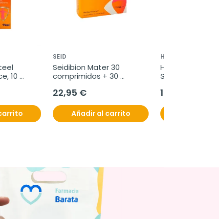
SEID
HELIOCARE
eel 
Seidibion Mater 30 
Heliocare 360 Pe
e, 10 
comprimidos + 30 
Stick Solar SPF5
cápsulas blandas
22,95 €
18,50 €
carrito
Añadir al carrito
Añadir al c