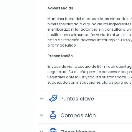
Advertencias
Mantener fuera del alcance de los niños. No uti
hipersensibilidad a alguno de los ingredient
el embarazo ni la lactancia sin consultar a un 
sustituir una alimentación variada ni un estilo
caso de reacción adversa, interrumpir su uso
o farmacéutico.
Presentación
Envase de vidrio oscuro de 50 ml con cuentago
seguridad. Su diseño permite conservar las pr
vegetales ante la luz y facilita su transporte. 
etiquetado con instrucciones claras para su 
Puntos clave
expand_more
Composición
expand_more