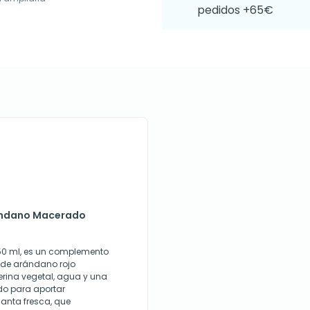
pedidos +65€
rándano Macerado
0 ml, es un complemento
s de arándano rojo
rina vegetal, agua y una
do para aportar
anta fresca, que