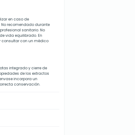
lizar en caso de
es. No recomendado durante
profesional sanitario. No
 de vida equilibrado. En
 y consultar con un médico
tas integrado y cierre de
opiedades de los extractos
El envase incorpora un
correcta conservación.