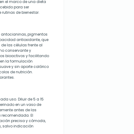
 en el marco de una dieta
ncebido para ser
rutinas de bienestar.
n antocianinas, pigmentos
apacidad antioxidante, que
de las células frente al
omo conservante y
os bioactivos y facilitando
 en la formulación
suave y sin aporte calórico
colos de nutrición.
lorantes.
da uso. Diluir de 5 a 15
erinado en un vaso de
lemente antes de las
ia recomendada. El
ación precisa y cómoda,
 salvo indicación