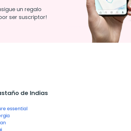
nsigue un regalo
or ser suscriptor!
staño de Indias
re essential
rgia
san
i