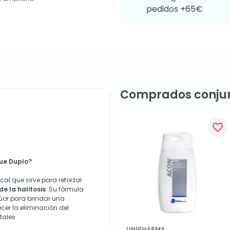
pedidos +65€
Comprados conju
favorite_border
gue Duplo?
al que sirve para reforzar
e la halitosis
. Su fórmula
lúor para brindar una
er la eliminación del
tales.
UNIPHARMA