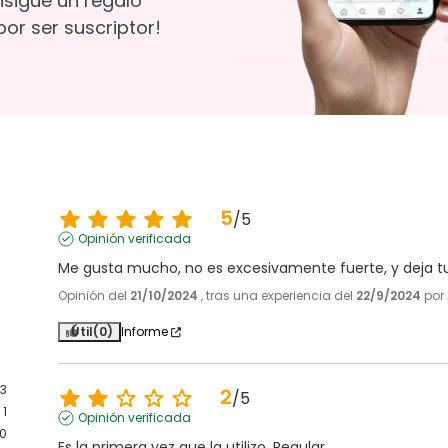
nsigue un regalo
or ser suscriptor!
5
/
5
Opinión verificada
Me gusta mucho, no es excesivamente fuerte, y deja 
Opinión del
21/10/2024
, tras una experiencia del
22/9/2024
por
Útil
(0)
Informe
3
2
/
5
1
Opinión verificada
0
Es la primera vez que la utilizo. Regular