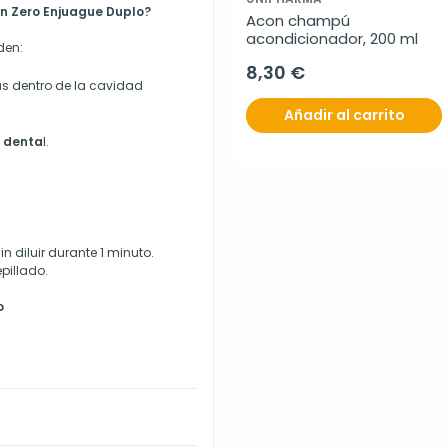
in Zero Enjuague Duplo?
Acon champú 
acondicionador, 200 ml
den:
8,30 €
ias dentro de la cavidad
Añadir al carrito
e denta
l.
in diluir durante 1 minuto.
pillado.
o