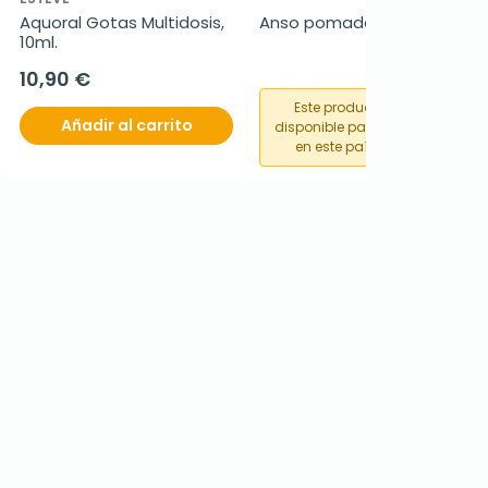
Aquoral Gotas Multidosis, 
Anso pomada rectal, 50 g
10ml.
10,90 €
Este producto no está
Añadir al carrito
disponible para su compra
en este país o región.