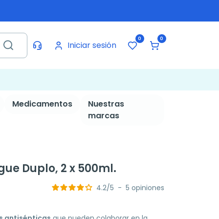
0
0
Iniciar sesión
Medicamentos
Nuestras
marcas
gue Duplo, 2 x 500ml.
4.2
/
5
-
5
opiniones
 antisépticas
que pueden colaborar en la