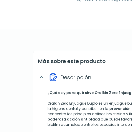
Más sobre este producto
Descripción
expand_more
¿Qué es y para qué sirve Oralkin Zero Enjua
Oralkin Zero Enjuague Duplo es un enjuague buc
la higiene dental y contribuir en la
prevención d
concentra los principios activos hexetidina y f
poderosa acción antiplaca
que puede favorec
biofilm acumulado entre los espacios interden