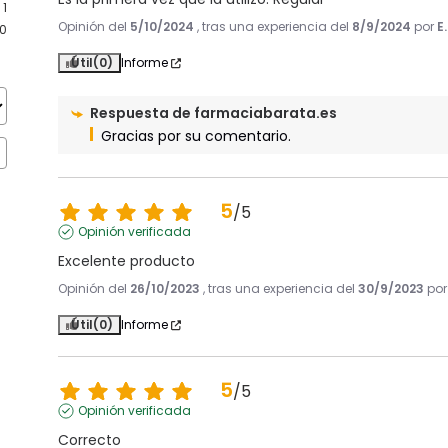
1
Opinión del
5/10/2024
, tras una experiencia del
8/9/2024
por
E
0
Útil
(0)
Informe
Respuesta de
farmaciabarata.es
Gracias por su comentario.
5
/
5
Opinión verificada
Excelente producto
Opinión del
26/10/2023
, tras una experiencia del
30/9/2023
po
Útil
(0)
Informe
5
/
5
Opinión verificada
Correcto