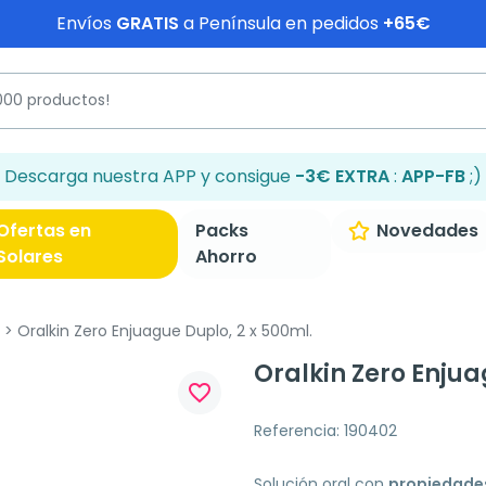
Envíos
GRATIS
a Península en pedidos
+65€
Descarga nuestra APP y consigue
-3€ EXTRA
:
APP-FB
;)
Ofertas en
Packs
Novedades
Solares
Ahorro
Oralkin Zero Enjuague Duplo, 2 x 500ml.
Oralkin Zero Enjua
favorite_border
Referencia: 190402
Solución oral con
propiedades