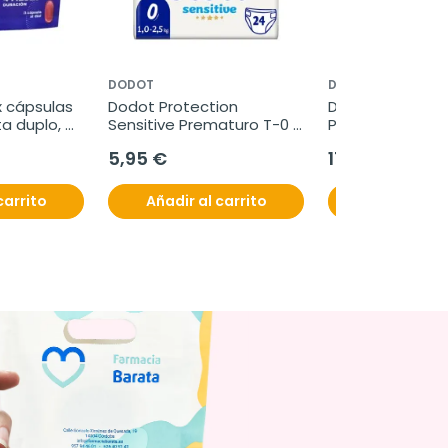
DODOT
DODOT
x cápsulas 
Dodot Protection 
Dodot Sensitive I
a duplo, 
Sensitive Prematuro T-0 
Pañal Talla 1 2-5 
1.5-2.5 kg, 24 unidades
unidades
5,95 €
17,95 €
carrito
Añadir al carrito
Añadir al c