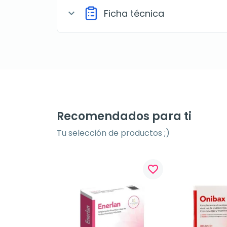
Ficha técnica
expand_more
Recomendados para ti
Tu selección de productos ;)
favorite_border