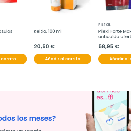
PILEXIL
psulas
Keltia, 100 ml
Pilexil Forte Ma
anticaída ofert
2x60 cápsulas
20,50 €
58,95 €
 carrito
Añadir al carrito
Añadir al 
odos los meses?