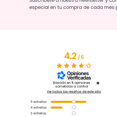
Suscríbete a nuestra newsletter y co
especial en tu compra de cada mes p
4.2
/
5
Basado en
5
opiniones
sometidas a control
Ver todas las reseñas de este sitio
5
estrellas
4
estrellas
3
estrellas