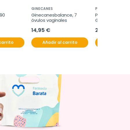
GINECANES
PROCARE HEALTH
90 
Ginecanesbalance, 7 
Palomacare Reg
óvulos vaginales
Gel Reparador, 
14,95 €
20,65 €
carrito
Añadir al carrito
Añadir al c