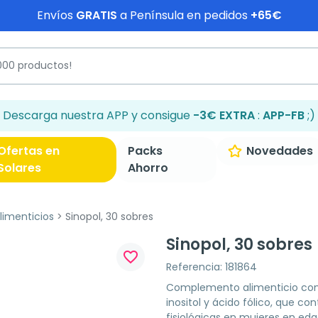
Envíos
GRATIS
a Península en pedidos
+65€
Descarga nuestra APP y consigue
-3€ EXTRA
:
APP-FB
;)
Ofertas en
Packs
Novedades
Solares
Ahorro
imenticios
Sinopol, 30 sobres
Sinopol, 30 sobres
favorite_border
Referencia: 181864
Complemento alimenticio con v
inositol y ácido fólico, que co
fisiológicas en mujeres en eda