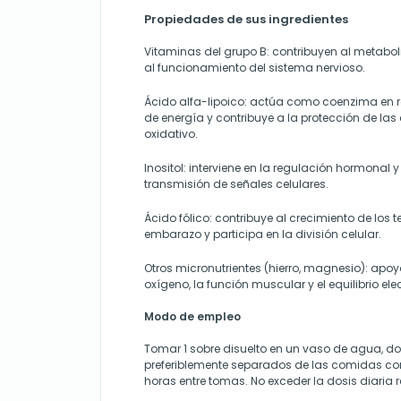
Propiedades de sus ingredientes
Vitaminas del grupo B: contribuyen al metabo
al funcionamiento del sistema nervioso.
Ácido alfa-lipoico: actúa como coenzima en 
de energía y contribuye a la protección de las c
oxidativo.
Inositol: interviene en la regulación hormonal 
transmisión de señales celulares.
Ácido fólico: contribuye al crecimiento de los 
embarazo y participa en la división celular.
Otros micronutrientes (hierro, magnesio): apoy
oxígeno, la función muscular y el equilibrio elec
Modo de empleo
Tomar 1 sobre disuelto en un vaso de agua, do
preferiblemente separados de las comidas con
horas entre tomas. No exceder la dosis diari