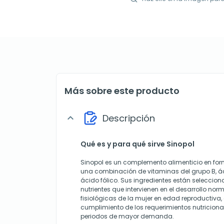
Más sobre este producto
Descripción
expand_more
Qué es y para qué sirve Sinopol
Sinopol es un complemento alimenticio en for
una combinación de vitaminas del grupo B, ácid
ácido fólico. Sus ingredientes están seleccio
nutrientes que intervienen en el desarrollo nor
fisiológicas de la mujer en edad reproductiva,
cumplimiento de los requerimientos nutricio
periodos de mayor demanda.