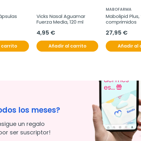
MABOFARMA
cápsulas
Vicks Nasal Aguamar 
Mabolipid Plus, 
Fuerza Media, 120 ml
comprimidos
4,95 €
27,95 €
 carrito
Añadir al carrito
Añadir al 
odos los meses?
nsigue un regalo
or ser suscriptor!