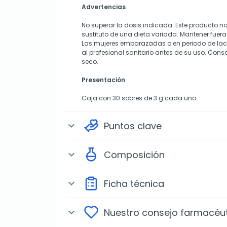
Advertencias
No superar la dosis indicada. Este producto n
sustituto de una dieta variada. Mantener fuera
Las mujeres embarazadas o en periodo de lac
al profesional sanitario antes de su uso. Conse
seco.
Presentación
Caja con 30 sobres de 3 g cada uno.
Puntos clave
expand_more
Composición
expand_more
Ficha técnica
expand_more
Nuestro consejo farmacéu
expand_more