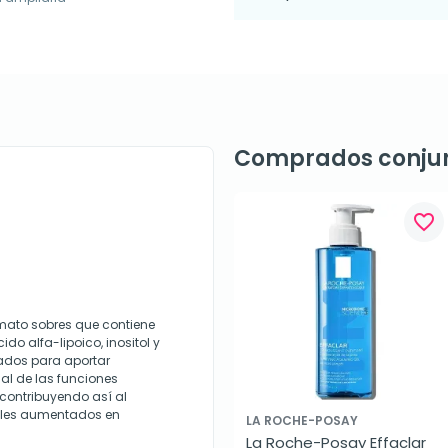
Comprados conju
favorite_border
mato sobres que contiene
o alfa-lipoico, inositol y
nados para aportar
mal de las funciones
 contribuyendo así al
nales aumentados en
LA ROCHE-POSAY
La Roche-Posay Effaclar 