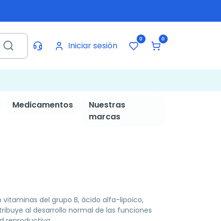
0
0
Iniciar sesión
Medicamentos
Nuestras
marcas
itaminas del grupo B, ácido alfa-lipoico,
ntribuye al desarrollo normal de las funciones
d reproductiva.