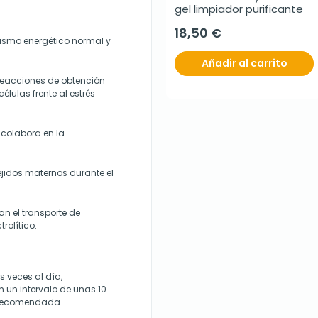
gel limpiador purificante
18,50 €
lismo energético normal y
Añadir al carrito
reacciones de obtención
élulas frente al estrés
y colabora en la
tejidos maternos durante el
an el transporte de
trolítico.
s veces al día,
 un intervalo de unas 10
a recomendada.