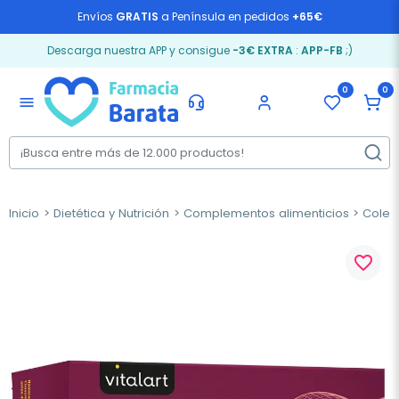
Envíos
GRATIS
a Península en pedidos
+65€
Descarga nuestra APP y consigue
-3€ EXTRA
:
APP-FB
;)
0
0
menu
Inicio
Dietética y Nutrición
Complementos alimenticios
Coles
favorite_border