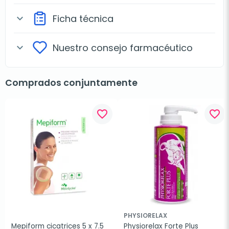
Ficha técnica
expand_more
Nuestro consejo farmacéutico
expand_more
Comprados conjuntamente
favorite_border
favorite_border
PHYSIORELAX
Mepiform cicatrices 5 x 7.5 
Physiorelax Forte Plus 