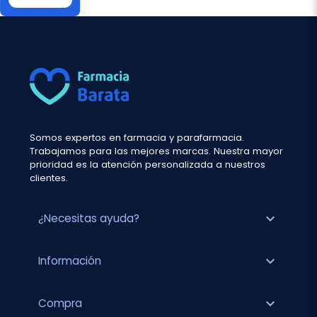
Somos expertos en farmacia y parafarmacia.
Trabajamos para las mejores marcas. Nuestra mayor
prioridad es la atención personalizada a nuestros
clientes.
expand_more
¿Necesitas ayuda?
expand_more
Información
expand_more
Compra