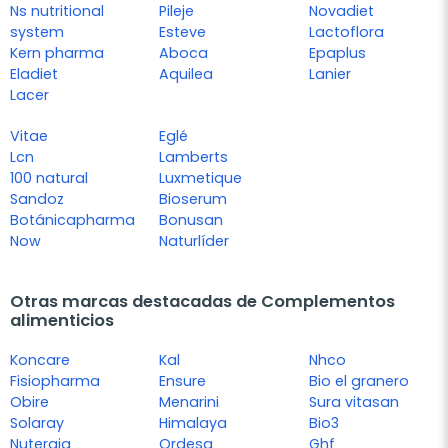
Ns nutritional
Pileje
Novadiet
system
Esteve
Lactoflora
Kern pharma
Aboca
Epaplus
Eladiet
Aquilea
Lanier
Lacer
Vitae
Eglé
Lcn
Lamberts
100 natural
Luxmetique
Sandoz
Bioserum
Botánicapharma
Bonusan
Now
Naturlíder
Otras marcas destacadas de Complementos
alimenticios
Koncare
Kal
Nhco
Fisiopharma
Ensure
Bio el granero
Obire
Menarini
Sura vitasan
Solaray
Himalaya
Bio3
Nutergia
Ordesa
Ghf