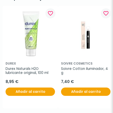
favorite_border
favorite_border
DUREX
SOIVRE COSMETICS
Durex Naturals H2O 
Soivre Cotton iluminador, 4 
lubricante original, 100 ml
g
8,95 €
7,40 €
Añadir al carrito
Añadir al carrito