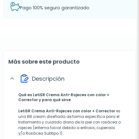
Pago 100% seguro garantizado
Más sobre este producto
Descripción
expand_more
Qué es LetiSR Crema Anti-Rojeces con color +
Corrector y para qué sirve
LetiSR Crema Anti-Rojeces con color + Corrector
es
una BB cream diseñada de forma específica para el
tratamiento y cuidado diario de la piel con rosácea o
rojeces (eritema facial debido a eritrosis, cuperosis
y/o Rosácea Subtipo 1).