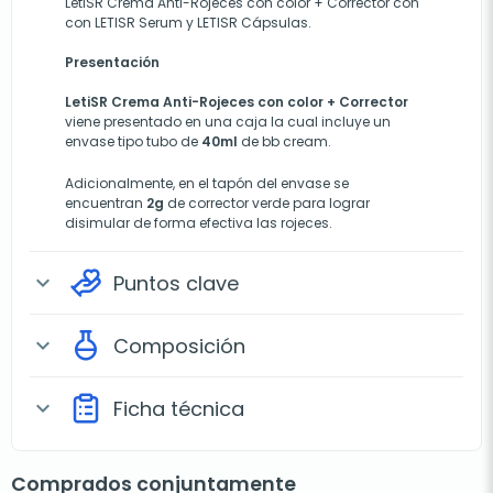
LetiSR Crema Anti-Rojeces con color + Corrector con
con LETISR Serum y LETISR Cápsulas.
Presentación
LetiSR Crema Anti-Rojeces con color + Corrector
viene presentado en una caja la cual incluye un
envase tipo tubo de
40ml
de bb cream.
Adicionalmente, en el tapón del envase se
encuentran
2g
de corrector verde para lograr
disimular de forma efectiva las rojeces.
Puntos clave
expand_more
Composición
expand_more
Ficha técnica
expand_more
Comprados conjuntamente