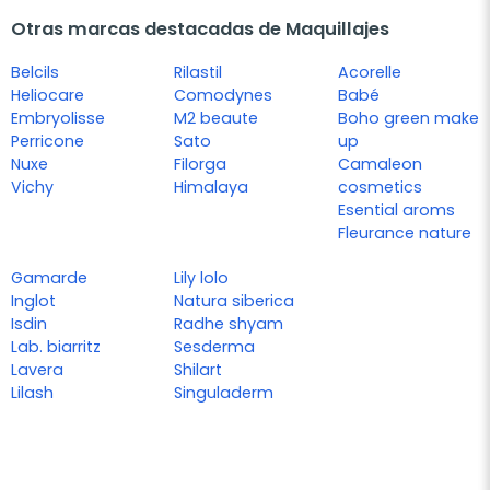
Otras marcas destacadas de Maquillajes
Belcils
Rilastil
Acorelle
Heliocare
Comodynes
Babé
Embryolisse
M2 beaute
Boho green make
Perricone
Sato
up
Nuxe
Filorga
Camaleon
Vichy
Himalaya
cosmetics
Esential aroms
Fleurance nature
Gamarde
Lily lolo
Inglot
Natura siberica
Isdin
Radhe shyam
Lab. biarritz
Sesderma
Lavera
Shilart
Lilash
Singuladerm