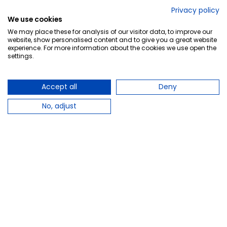
No lo decimos nosotros...
Privacy policy
We use cookies
¡Tu opinión es importante!
We may place these for analysis of our visitor data, to improve our
website, show personalised content and to give you a great website
experience. For more information about the cookies we use open the
settings.
Copyright © 2010-2026 Farmacia Barata S.L. Todos los
derechos reservados.
Accept all
Deny
No, adjust
Total:
28,50 €
Avísame cuando esté disponible