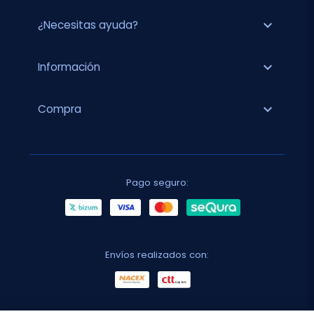
expand_more
¿Necesitas ayuda?
expand_more
Información
expand_more
Compra
Pago seguro:
Envíos realizados con: