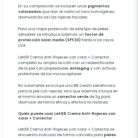
En su composición se incluyen unos
pigmentos
coloreados
que dan al rostro un tono homogéneo
disimulando así las rojeces faciales.
Para una mejor protección de este tipo de pieles
sensibles se introduce además un
factor de
protección solar medio (SPF20)
frente a los rayos
UVA.
LetiSR Crema Anti-Rojeces con color + Corrector
completa su amplia acción con un redesinficador
de la piel con propiedades
antiaging
y con activos
protectores de los microcapilares.
No solamente se incluye una BB cream beneficiosa
para la piel con rojeces, sino que además incluye en
el mismo envase un
corrector verde
de 2g para
disimular de forma eficaz y efectiva la rosácea.
Quién puede usar LetiSR Crema Anti-Rojeces con
color + Corrector
LetiSR Crema Anti-Rojeces con color + Corrector se
encuentra indicado de forma concreta para
pieles