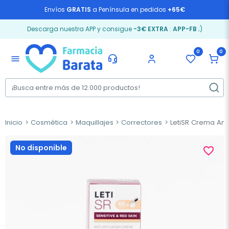
Envíos
GRATIS
a Península en pedidos
+65€
Descarga nuestra APP y consigue
-3€ EXTRA
:
APP-FB
;)
0
0
menu
Inicio
Cosmética
Maquillajes
Correctores
LetiSR Crema Anti
No disponible
favorite_border