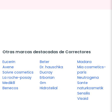
Otras marcas destacadas de Correctores
Eucerin
Beter
Madara
Avene
Dr. hauschka
Mia cosmetics-
Soivre cosmetics
Ducray
parís
La roche-posay
Erborian
Neutrogena
Medik8
Grn
Sante
Benecos
Hidrotelial
naturkosmetik
Sensilis
Visaid