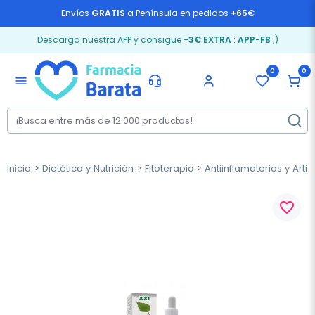
Envíos
GRATIS
a Península en pedidos
+65€
Descarga nuestra APP y consigue
-3€ EXTRA
:
APP-FB
;)
0
0
menu
Inicio
Dietética y Nutrición
Fitoterapia
Antiinflamatorios y Arti
favorite_border