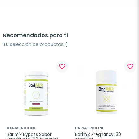
Recomendados para ti
Tu selección de productos ;)
favorite_border
favorite_border
BARIATRICLINE
BARIATRICLINE
Barimix Bypass Sabor 
Barimix Pregnancy, 30 