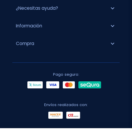
expand_more
¿Necesitas ayuda?
expand_more
Información
expand_more
Compra
Pago seguro:
Envíos realizados con: