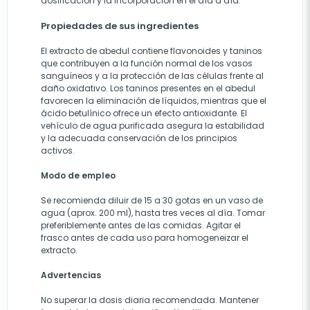
dosificación y la incorporación en el día a día.
Propiedades de sus ingredientes
El extracto de abedul contiene flavonoides y taninos
que contribuyen a la función normal de los vasos
sanguíneos y a la protección de las células frente al
daño oxidativo. Los taninos presentes en el abedul
favorecen la eliminación de líquidos, mientras que el
ácido betulínico ofrece un efecto antioxidante. El
vehículo de agua purificada asegura la estabilidad
y la adecuada conservación de los principios
activos.
Modo de empleo
Se recomienda diluir de 15 a 30 gotas en un vaso de
agua (aprox. 200 ml), hasta tres veces al día. Tomar
preferiblemente antes de las comidas. Agitar el
frasco antes de cada uso para homogeneizar el
extracto.
Advertencias
No superar la dosis diaria recomendada. Mantener