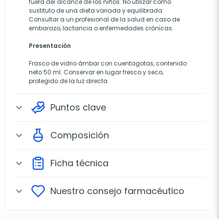
fuera del alcance de los niños. No utilizar como
sustituto de una dieta variada y equilibrada.
Consultar a un profesional de la salud en caso de
embarazo, lactancia o enfermedades crónicas.
Presentación
Frasco de vidrio ámbar con cuentagotas, contenido
neto 50 ml. Conservar en lugar fresco y seco,
protegido de la luz directa.
Puntos clave
expand_more
Composición
expand_more
Ficha técnica
expand_more
Nuestro consejo farmacéutico
expand_more