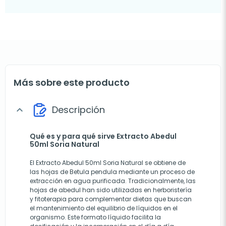
Más sobre este producto
Descripción
expand_more
Qué es y para qué sirve Extracto Abedul
50ml Soria Natural
El Extracto Abedul 50ml Soria Natural se obtiene de
las hojas de Betula pendula mediante un proceso de
extracción en agua purificada. Tradicionalmente, las
hojas de abedul han sido utilizadas en herboristería
y fitoterapia para complementar dietas que buscan
el mantenimiento del equilibrio de líquidos en el
organismo. Este formato líquido facilita la