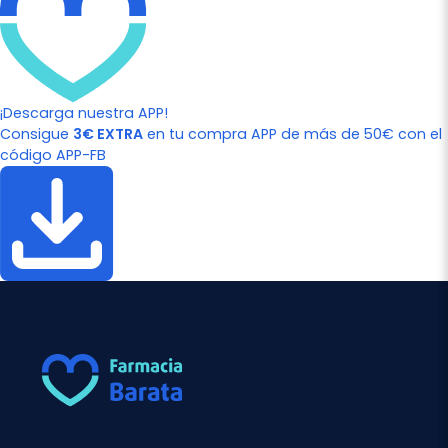
¡Descarga nuestra APP!
Consigue
3€ EXTRA
en tu compra APP de más de 50€ con el
código APP-FB