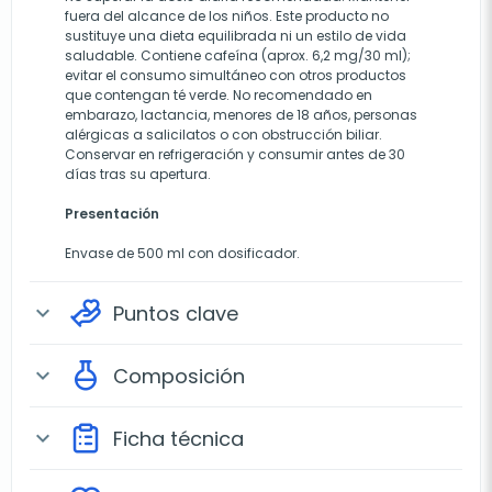
fuera del alcance de los niños. Este producto no
sustituye una dieta equilibrada ni un estilo de vida
saludable. Contiene cafeína (aprox. 6,2 mg/30 ml);
evitar el consumo simultáneo con otros productos
que contengan té verde. No recomendado en
embarazo, lactancia, menores de 18 años, personas
alérgicas a salicilatos o con obstrucción biliar.
Conservar en refrigeración y consumir antes de 30
días tras su apertura.
Presentación
Envase de 500 ml con dosificador.
Puntos clave
expand_more
Composición
expand_more
Ficha técnica
expand_more