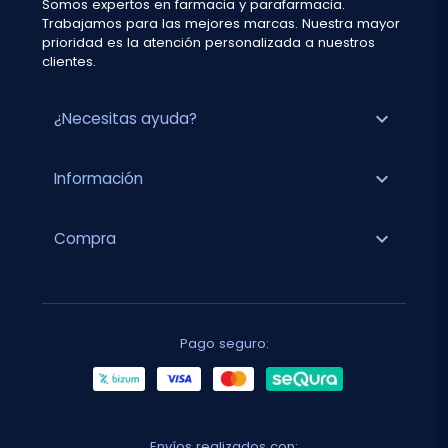
Somos expertos en farmacia y parafarmacia.
Trabajamos para las mejores marcas. Nuestra mayor
prioridad es la atención personalizada a nuestros
clientes.
expand_more
¿Necesitas ayuda?
expand_more
Información
expand_more
Compra
Pago seguro:
Envíos realizados con: