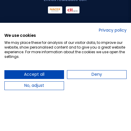
No lo decimos nosotros...
Privacy policy
We use cookies
¡Tu opinión es importante!
We may place these for analysis of our visitor data, to improve our
website, show personalised content and to give you a great website
experience. For more information about the cookies we use open the
settings.
Copyright © 2010-2026 Farmacia Barata S.L. Todos los
derechos reservados.
Accept all
Deny
No, adjust
Total:
23,00 €
−
+
Añadir al carrito