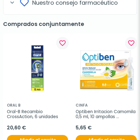
Nuestro consejo farmacéutico
expand_more
Comprados conjuntamente
favorite_border
favorite_border
ORAL B
CINFA
Oral-B Recambio 
Optiben Irritacion Camomila 
CrossAction, 6 unidades
0,5 ml, 10 ampollas 
monodosis
20,60 €
5,65 €