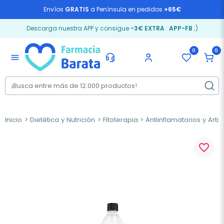
Envíos
GRATIS
a Península en pedidos
+65€
Descarga nuestra APP y consigue
-3€ EXTRA
:
APP-FB
;)
0
0
menu
Inicio
Dietética y Nutrición
Fitoterapia
Antiinflamatorios y Arti
favorite_border