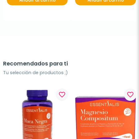
Añadir al carrito
Añadir al carrito
Recomendados para ti
Tu selección de productos ;)
favorite_border
favorite_border