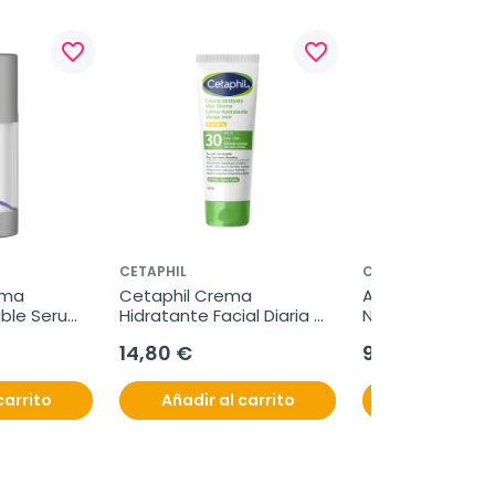
favorite_border
favorite_border
CETAPHIL
CINFA
ma 
Cetaphil Crema 
Aluneb Dispositi
le Serum, 
Hidratante Facial Diaria 
Nebulización Nasa
SPF30, 50 ml
unidad
14,80 €
9,50 €
carrito
Añadir al carrito
Añadir al c