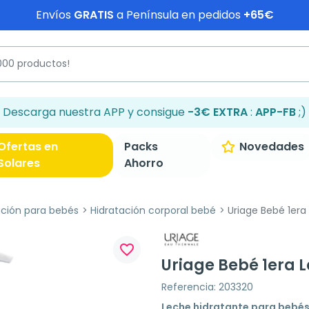
Envíos
GRATIS
a Península en pedidos
+65€
Descarga nuestra APP y consigue
-3€ EXTRA
:
APP-FB
;)
Ofertas en
Packs
Novedades
Solares
Ahorro
ación para bebés
Hidratación corporal bebé
Uriage Bebé 1era
favorite_border
Uriage Bebé 1era 
Referencia: 203320
Leche hidratante para bebés