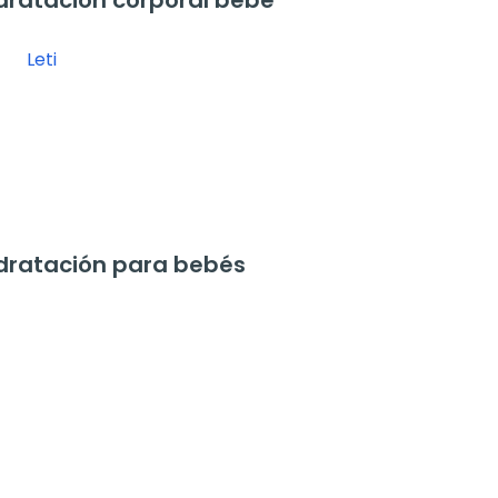
dratación corporal bebé
Leti
dratación para bebés