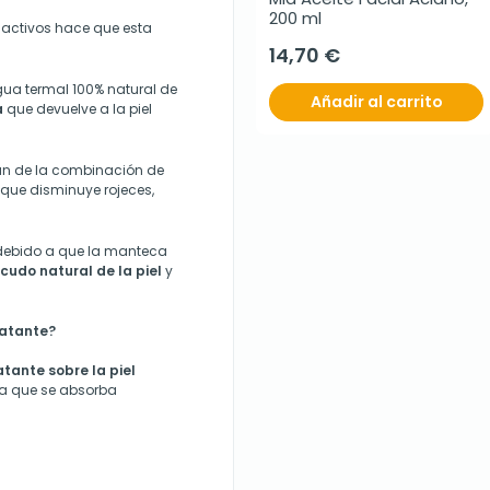
200 ml
 activos hace que esta
14,70 €
gua termal 100% natural de
Añadir al carrito
a
que devuelve a la piel
an de la combinación de
 que disminuye rojeces,
 debido a que la manteca
cudo natural de la piel
y
ratante?
atante sobre la piel
ta que se absorba