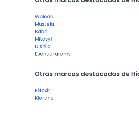
Otras marcas destacadas de Hi
Weleda
Mustela
Babé
Mitosyl
D shila
Esential aroms
Otras marcas destacadas de Hi
Elifexir
Klorane