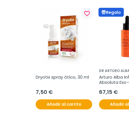
Regalo
favorite_border
DR ARTURO ALB
Dryotix spray ótico, 30 ml
Arturo Alba Inf
Absoluta Exo-P
30 ml
7,50 €
67,15 €
Añadir al carrito
Añadir al