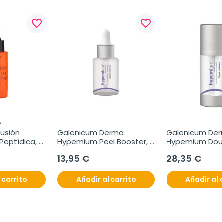
favorite_border
favorite_border
A
usión 
Galenicum Derma 
Galenicum Der
eptídica, 
Hypemium Peel Booster, 
Hypemium Doub
30 ml
2x15 ml
13,95 €
28,35 €
 carrito
Añadir al carrito
Añadir al 