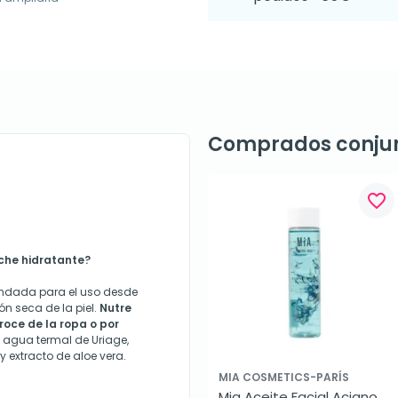
Comprados conju
favorite_border
eche hidratante?
endada para el uso desde
ón seca de la piel.
Nutre
oce de la ropa o por
 agua termal de Uriage,
y extracto de aloe vera.
MIA COSMETICS-PARÍS
Mia Aceite Facial Aciano, 