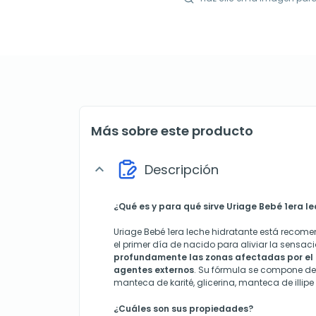
Más sobre este producto
Descripción
expand_more
¿Qué es y para qué sirve Uriage Bebé 1era l
Uriage Bebé 1era leche hidratante está recom
el primer día de nacido para aliviar la sensaci
profundamente las zonas afectadas por el r
agentes externos
. Su fórmula se compone de
manteca de karité, glicerina, manteca de illipe 
¿Cuáles son sus propiedades?