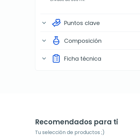
Puntos clave
expand_more
Composición
expand_more
Ficha técnica
expand_more
Recomendados para ti
Tu selección de productos ;)