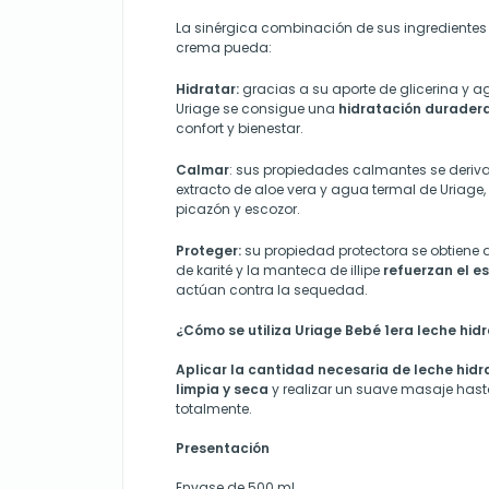
La sinérgica combinación de sus ingredientes
crema pueda:
Hidratar:
gracias a su aporte de glicerina y a
Uriage se consigue una
hidratación durader
confort y bienestar.
Calmar
: sus propiedades calmantes se deriv
extracto de aloe vera y agua termal de Uriage,
picazón y escozor.
Proteger:
su propiedad protectora se obtiene
de karité y la manteca de illipe
refuerzan el es
actúan contra la sequedad.
¿Cómo se utiliza Uriage Bebé 1era leche hid
Aplicar la cantidad necesaria de leche hidr
limpia y seca
y realizar un suave masaje has
totalmente.
Presentación
Envase de 500 ml.