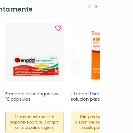
keyboard_arrow_left
keyboard_arrow_right
ntamente
Anterior
Siguiente
favorite_border
favorite_border
Frenadol descongestivo, 
Utabon 0.5mg/ml 
16 cápsulas
solución para 
pulverización nasal, 15 ml
Este producto no está
Este producto no está
disponible para su compra
disponible para su compra
en este país o región.
en este país o región.