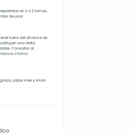
repartidas en 2 o 3 tomas,
ntes de usar.
ener fuera del alcance de
ustituyen una dieta
dable. Consultar al
actancia o toma
grado, sabor miel y limón.
tico