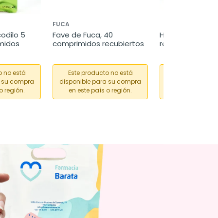
FUCA
odilo 5 
Fave de Fuca, 40 
Hemoal forte p
midos
comprimidos recubiertos
rectal, 30 g
o no está
Este producto no está
Este producto
a su compra
disponible para su compra
disponible para
o región.
en este país o región.
en este país o