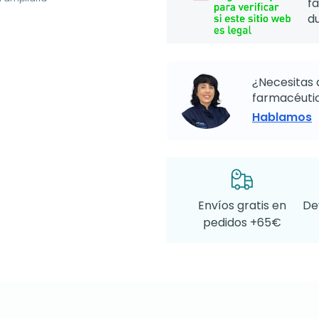
f
d
¿Necesitas 
farmacéutic
Hablamos
Envíos gratis en
De
pedidos +65€