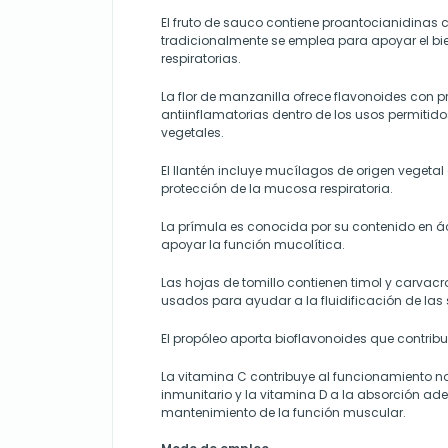
El fruto de sauco contiene proantocianidinas 
tradicionalmente se emplea para apoyar el bie
respiratorias.
La flor de manzanilla ofrece flavonoides con 
antiinflamatorias dentro de los usos permitid
vegetales.
El llantén incluye mucílagos de origen vegetal
protección de la mucosa respiratoria.
La prímula es conocida por su contenido en 
apoyar la función mucolítica.
Las hojas de tomillo contienen timol y carvacr
usados para ayudar a la fluidificación de las
El propóleo aporta bioflavonoides que contribu
La vitamina C contribuye al funcionamiento n
inmunitario y la vitamina D a la absorción ad
mantenimiento de la función muscular.