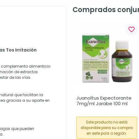
Comprados conju
favorite_border
as Tos Irritación
un complemento alimenticio
nación de extractos
star de las vías
atural que facilitan la
Juanoltus Expectorante 
ngea gracias a su aporte en
7mg/ml Jarabe 100 ml
Este producto no está
disponible para su compra
ílagos que pueden
en este país o región.
a.