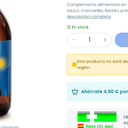
Complemento alimenticio en f
sauco, manzanilla, llantén, prí
descripción completa
En stock
Este producto no está di

región.
Ahórrate
4,90 €
por
Le
m
a ampliarla