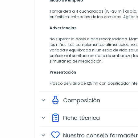
Modo de empleo
Tomar de 3 a 4 cucharadas (15–20 ml) al día, 
preferiblemente antes de las comidas. Agitar a
Advertencias
No superar la dosis diaria recomendada. Mant
los niños. Los complementos alimenticios no s
variada y equilibrada ni un estilo de vida salu
profesional sanitario en caso de embarazo, l
simultánea de medicación.
Presentación
Frasco de vidrio de 125 ml con dosificador inte
Composición
expand_more
Ficha técnica
expand_more
Nuestro consejo farmacéu
expand_more