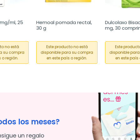
mg/ml, 25 
Hemoal pomada rectal, 
Dulcolaxo Bisac
30 g
mg, 30 compri
to no está
Este producto no está
Este product
ra su compra
disponible para su compra
disponible par
 o región.
en este país o región.
en este país 
odos los meses?
nsigue un regalo