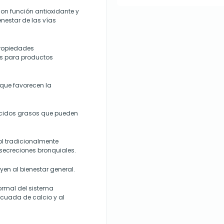
con función antioxidante y
nestar de las vías
propiedades
os para productos
 que favorecen la
ácidos grasos que pueden
ol tradicionalmente
 secreciones bronquiales.
yen al bienestar general.
ormal del sistema
ecuada de calcio y al