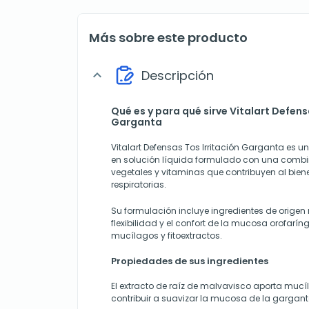
Más sobre este producto
Descripción
expand_more
Qué es y para qué sirve Vitalart Defens
Garganta
Vitalart Defensas Tos Irritación Garganta es 
en solución líquida formulado con una combi
vegetales y vitaminas que contribuyen al biene
respiratorias.
Su formulación incluye ingredientes de origen n
flexibilidad y el confort de la mucosa orofarí
mucílagos y fitoextractos.
Propiedades de sus ingredientes
El extracto de raíz de malvavisco aporta muc
contribuir a suavizar la mucosa de la gargant