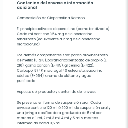
Contenido del envase e información
adicional
Composición de Cloperastina Normon
El principio activo es cloperastina (como fendizoato).
Cada ml contiene 3,54 mg de cloperastina
fendizoato (equivalente a 2 mg de cloperastina
hidrocloruro).
Los demás componentes son: parahidroxibenzoato
de metilo (E-218), parahidroxibenzoato de propilo (E-
216), goma xantán (E-415), glicerina (E-422),
Carbopol 974P, macrogol 40 estearato, sacarina
sódica (E-954), aroma de plátano y agua
purificada.
Aspecto del producto y contenido del envase
Se presenta en forma de suspensión oral. Cada
envase contiene 120 ml ó 200 ml de suspensión oral y
una jeringa dosificadora graduada de 5 ml con
marcas a 1 ml, 2 ml, 3 ml, 4 ml y 5 ml y marcas
intermedias cada 0,5 ml.