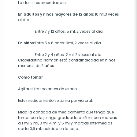
La dosis recomendada es:
En adultos y niños mayores de 12 años
: 10 ml,3 veces
al día
Entre 7 y 12 años: 5 ml, 2 veces al día.
En niños:
Entre 5 y 6 años: 3ml, 2 veces al día.
Entre 2 y 4 años: 2 ml, 2 veces al día.
Cloperastina Normon está contraindicada en niños
menores de 2 años.
Como tomar
Agitar el frasco antes de usarlo.
Este medicamento se toma por via oral.
Mida la cantidad de medicamento que tenga que
tomar con la jeringa graduada de 5 ml con marcas
a 1 ml, 2 ml, 3 ml, 4 ml y 5 ml y marcas intermedias
cada 0,5 ml, incluída en la caja.