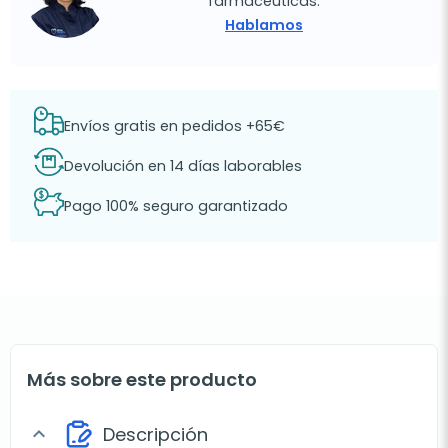
farmacéuticas.
Hablamos
Envíos gratis en pedidos +65€
Devolución en 14 días laborables
Pago 100% seguro garantizado
Más sobre este producto
Descripción
expand_more