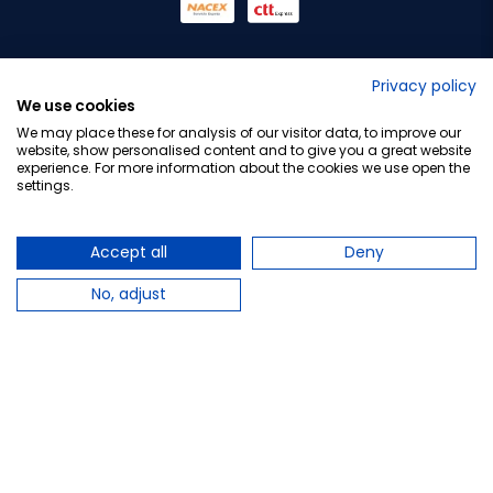
No lo decimos nosotros...
Privacy policy
We use cookies
¡Tu opinión es importante!
We may place these for analysis of our visitor data, to improve our
website, show personalised content and to give you a great website
experience. For more information about the cookies we use open the
settings.
Copyright © 2010-2026 Farmacia Barata S.L. Todos los
derechos reservados.
Accept all
Deny
No, adjust
Total:
8,60 €
−
+
Añadir al carrito