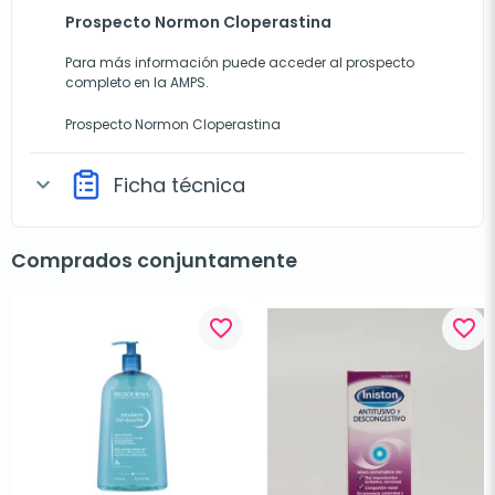
Prospecto Normon Cloperastina
Para más información puede acceder al prospecto
completo en la AMPS.
Prospecto Normon Cloperastina
Ficha técnica
expand_more
Comprados conjuntamente
favorite_border
favorite_border