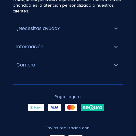
prioridad es la atención personalizada a nuestros
clientes.
expand_more
¿Necesitas ayuda?
expand_more
Información
expand_more
Compra
Pago seguro:
Envíos realizados con: