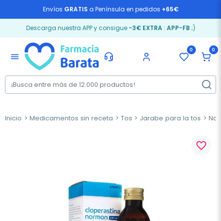
Envíos
GRATIS
a Península en pedidos
+65€
Descarga nuestra APP y consigue
-3€ EXTRA
:
APP-FB
;)
0
0
menu
Inicio
Medicamentos sin receta
Tos
Jarabe para la tos
Nor
favorite_border