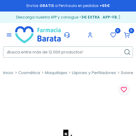
Envíos
GRATIS
a Península en pedidos
+65€
Descarga nuestra APP y consigue
-3€ EXTRA
:
APP-FB
;)
0
0
menu
Inicio
Cosmética
Maquillajes
Lápices y Perfiladores
Soivre l
favorite_border