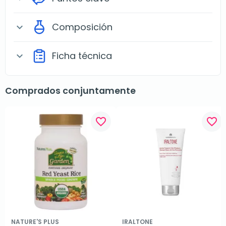
Composición
expand_more
Ficha técnica
expand_more
Comprados conjuntamente
favorite_border
favorite_border
NATURE'S PLUS
IRALTONE