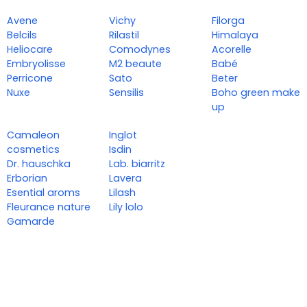
Avene
Vichy
Filorga
Belcils
Rilastil
Himalaya
Heliocare
Comodynes
Acorelle
Embryolisse
M2 beaute
Babé
Perricone
Sato
Beter
Nuxe
Sensilis
Boho green make
up
Camaleon
Inglot
cosmetics
Isdin
Dr. hauschka
Lab. biarritz
Erborian
Lavera
Esential aroms
Lilash
Fleurance nature
Lily lolo
Gamarde