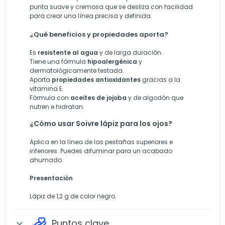
punta suave y cremosa que se desliza con facilidad
para crear una línea precisa y definida.
¿Qué beneficios y propiedades aporta?
Es
resistente al agua
y de larga duración.
Tiene una fórmula
hipoalergénica
y
dermatológicamente testada.
Aporta
propiedades antioxidantes
gracias a la
vitamina E.
Fórmula con
aceites de jojoba
y de algodón que
nutren e hidratan.
¿Cómo usar Soivre lápiz para los ojos?
Aplica en la línea de las pestañas superiores e
inferiores. Puedes difuminar para un acabado
ahumado.
Presentación
Lápiz de 1,2 g de color negro.
Puntos clave
expand_more