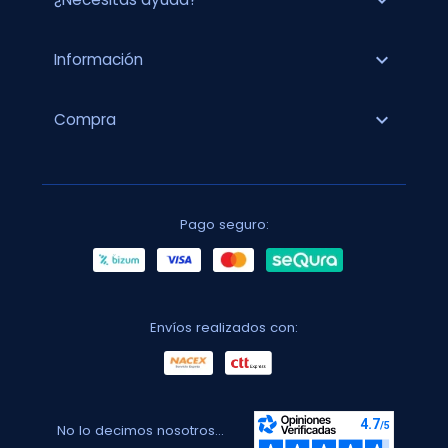
expand_more
expand_more
Información
expand_more
Compra
Pago seguro:
Envíos realizados con:
No lo decimos nosotros...